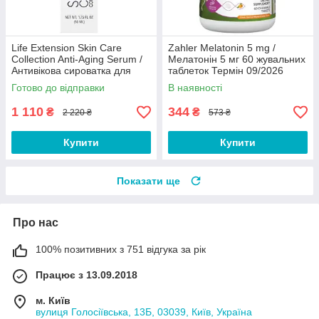
Life Extension Skin Care
Zahler Melatonin 5 mg /
Collection Anti-Aging Serum /
Мелатонін 5 мг 60 жувальних
Антивікова сироватка для
таблеток Термін 09/2026
шкіри 50 мл 08/2026
Готово до відправки
В наявності
1 110
344
₴
₴
2 220 ₴
573 ₴
Купити
Купити
Показати ще
Про нас
100% позитивних з 751 відгука за рік
Працює з 13.09.2018
м. Київ
вулиця Голосіївська, 13Б, 03039, Київ, Україна