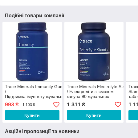
Подібні товари компанії
Trace Minerals Immunity Gummy
Trace Minerals Electrolyte Stamina
Trac
/
/ Електроліти зі смаком
Stam
Підтримка імунітету жувальні мармеладки 60 шт
кавуна 90 жувальних
табл
Термін 12/2026
мармеладок
993
1 311
1 1
₴
₴
1 103 ₴
Купити
Купити
Акційні пропозиції та новинки