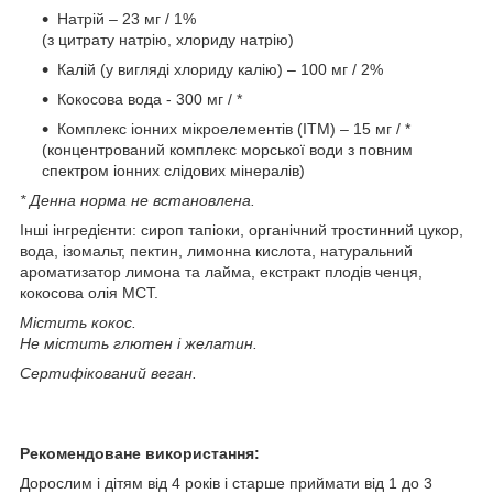
Натрій – 23 мг / 1%
(з цитрату натрію, хлориду натрію)
Калій (у вигляді хлориду калію) – 100 мг / 2%
Кокосова вода - 300 мг / *
Комплекс іонних мікроелементів (ITM) – 15 мг / *
(концентрований комплекс морської води з повним
спектром іонних слідових мінералів)
* Денна норма не встановлена.
Інші інгредієнти: сироп тапіоки, органічний тростинний цукор,
вода, ізомальт, пектин, лимонна кислота, натуральний
ароматизатор лимона та лайма, екстракт плодів ченця,
кокосова олія MCT.
Містить кокос.
Не містить глютен і желатин.
Сертифікований веган.
Рекомендоване використання:
Дорослим і дітям від 4 років і старше приймати від 1 до 3