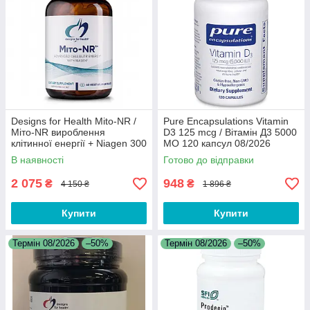
Designs for Health Mito-NR /
Pure Encapsulations Vitamin
Міто-NR вироблення
D3 125 mcg / Вітамін Д3 5000
клітинної енергії + Niagen 300
МО 120 капсул 08/2026
мг 60 капсул 08/2026
В наявності
Готово до відправки
2 075
948
₴
₴
4 150 ₴
1 896 ₴
Купити
Купити
Термін 08/2026
–50%
Термін 08/2026
–50%