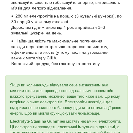
зволожуйте своє тіло і збільшуйте енергію, витривалість
м'язів для легкого відновлення.
280 мг електролітів на порцію (3 жувальні цукерки), по
30 порцій у кожному флаконі.
Дорослим і дітям віком від 4 років приймати 1–3
жувальні цукерки на день.
Найвища якість та максимальне поглинання:
завжди перевірено третьою стороною на чистоту,
ефективність та якість (у тому числі на утримання
важких металів) у США.
Веганський продукт, без глютену та желатину.
Якщо ви коли-небудь відчували себе виснаженим або
млявим після дня, проведеного під палючим сонцем або
важкого тренування, можливо, ваше тіло каже вам, що йому
потрібно більше електролітів. Електроліти необхідні для
підтримання правильного балансу рідини та оптимізації рівня
енергії, щоб ви могли функціонувати якнайкраще.
Electrolyte Stamina Gummies
містять незамінні електроліти.
Ці електроліти проводять електричні імпульси в організмі, а
також допомагають підтримувати кислотно-лужний баланс в