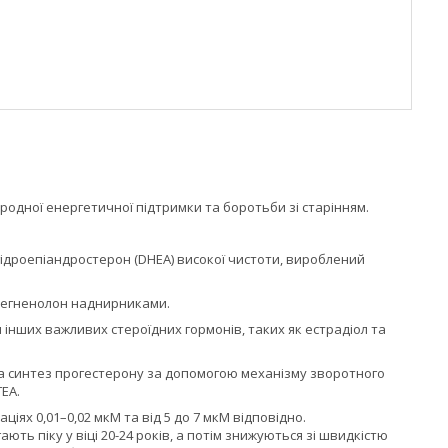
родної енергетичної підтримки та боротьби зі старінням.
гідроепіандростерон (DHEA) високої чистоти, вироблений
прегненолон наднирниками.
 інших важливих стероїдних гормонів, таких як естрадіол та
а синтез прогестерону за допомогою механізму зворотного
ЕА.
іях 0,01–0,02 мкМ та від 5 до 7 мкМ відповідно.
ають піку у віці 20-24 років, а потім знижуються зі швидкістю