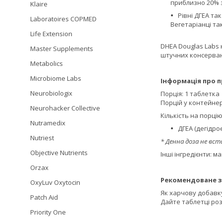
приблизно 20% за
Klaire
Рівні ДГЕА та
Laboratoires COPMED
Вегетаріанці т
Life Extension
DHEA Douglas Labs 
Master Supplements
штучних консерван
Metabolics
Microbiome Labs
Інформація про п
Neurobiologix
Порція: 1 таблетка
Порцій у контейнер
Neurohacker Collective
Кількість на порцію
Nutramedix
ДГЕА (дегідро
Nutriest
* Денна доза не вст
Objective Nutrients
Інші інгредієнти: 
Orzax
Рекомендоване з
OxyLuv Oxytocin
Як харчову добавку
Patch Aid
Дайте таблетці роз
Priority One