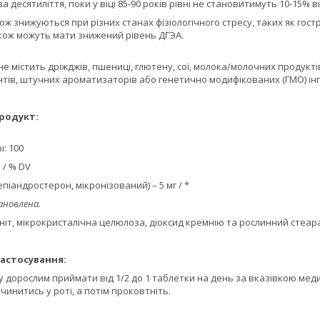
 десятиліття, поки у віці 85-90 років рівні не становитимуть 10-15% від 
кож знижуються при різних станах фізіологічного стресу, таких як гострі
акож можуть мати знижений рівень ДГЭА.
не містить дріжджів, пшениці, глютену, сої, молока/молочних продукті
тів, штучних ароматизаторів або генетично модифікованих (ГМО) інгр
родукт:
і: 100
 / % DV
епіандростерон, мікронізований) – 5 мг / *
ановлена.
маніт, мікрокристалічна целюлоза, діоксид кремнію та рослинний стеар
астосування:
 дорослим приймати від 1/2 до 1 таблетки на день за вказівкою мед
чинитись у роті, а потім проковтніть.