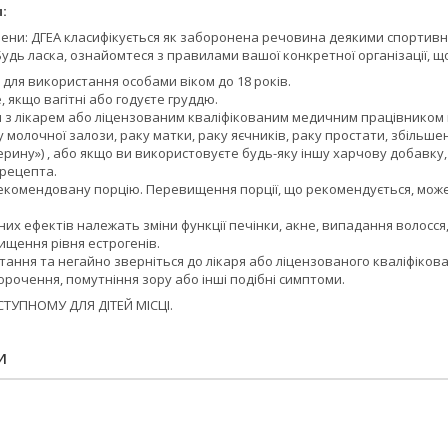
:
ени: ДГЕА класифікується як заборонена речовина деякими спортивн
 Будь ласка, ознайомтеся з правилами вашої конкретної організації, 
для використання особами віком до 18 років.
 якщо вагітні або годуєте груддю.
 з лікарем або ліцензованим кваліфікованим медичним працівником п
ку молочної залози, раку матки, раку яєчників, раку простати, збіль
рину») , або якщо ви використовуєте будь-яку іншу харчову добавку, 
 рецепта.
комендовану порцію. Перевищення порції, що рекомендується, може 
их ефектів належать зміни функції печінки, акне, випадання волосся, 
вищення рівня естрогенів.
ання та негайно зверніться до лікаря або ліцензованого кваліфіков
рочення, помутніння зору або інші подібні симптоми.
СТУПНОМУ ДЛЯ ДІТЕЙ МІСЦІ.
И