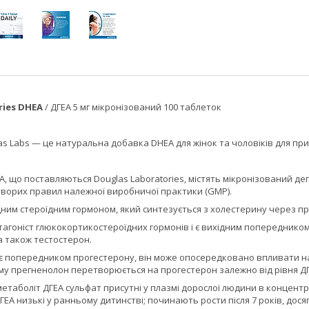
ries DHEA
/ ДГЕА 5 мг мікронізований 100 таблеток
as Labs — це натуральна добавка DHEA для жінок та чоловіків для при
, що поставляються Douglas Laboratories, містять мікронізований де
уворих правил належної виробничої практики (GMP).
дним стероїдним гормоном, який синтезується з холестерину через 
нтагоніст глюкокортикостероїдних гормонів і є вихідним попередником
 а також тестостерон.
 є попередником прогестерону, він може опосередковано впливати н
ому прегненолон перетворюється на прогестерон залежно від рівня ДГ
метаболіт ДГЕА сульфат присутні у плазмі дорослої людини в концентрац
ГЕА низькі у ранньому дитинстві; починають рости після 7 років, досяг