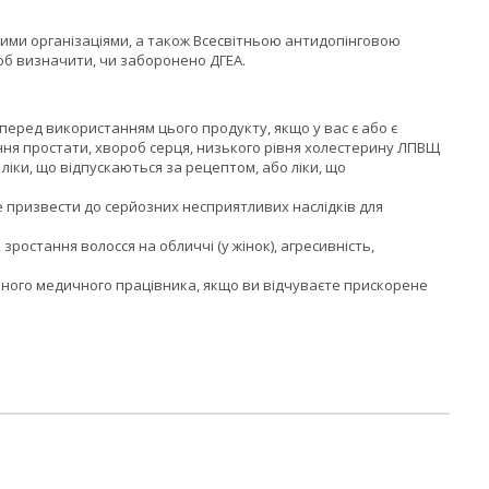
ими організаціями, а також Всесвітньою антидопінговою
щоб визначити, чи заборонено ДГЕА.
еред використанням цього продукту, якщо у вас є або є
шення простати, хвороб серця, низького рівня холестерину ЛПВЩ
ліки, що відпускаються за рецептом, або ліки, що
призвести до серйозних несприятливих наслідків для
зростання волосся на обличчі (у жінок), агресивність,
аного медичного працівника, якщо ви відчуваєте прискорене