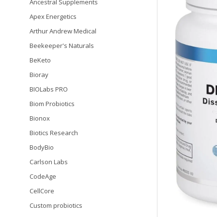
Ancestral Supplements
Apex Energetics
Arthur Andrew Medical
Beekeeper's Naturals
BeKeto
Bioray
BIOLabs PRO
Biom Probiotics
Bionox
Biotics Research
BodyBio
Carlson Labs
CodeAge
CellCore
Custom probiotics