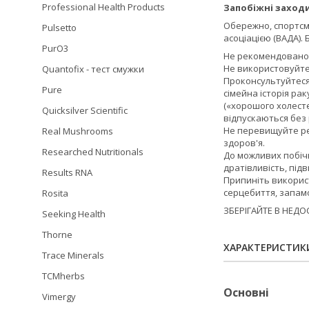
Professional Health Products
Запобіжні заходи
Обережно, спортсм
Pulsetto
асоціацією (ВАДА).
PurO3
Не рекомендовано 
Не використовуйте,
Quantofix - тест смужки
Проконсультуйтеся
Pure
сімейна історія ра
(«хорошого холесте
Quicksilver Scientific
відпускаються без
Не перевищуйте ре
Real Mushrooms
здоров'я.
Researched Nutritionals
До можливих побічн
дратівливість, під
Results RNA
Припиніть використ
серцебиття, запамо
Rosita
ЗБЕРІГАЙТЕ В НЕДО
Seeking Health
Thorne
ХАРАКТЕРИСТИК
Trace Minerals
TCMherbs
Основні
Vimergy