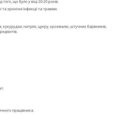
того, що було у віці 20-20 років.
 та хронічні інфекції та травми.
в, кукурудзи, натрію, цукру, крохмалю, штучних барвників,
едієнтів.
ат.
ичного працівника.