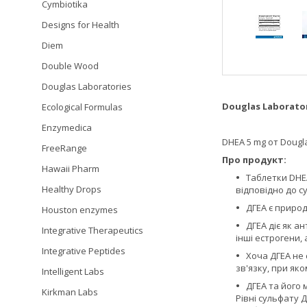
Cymbiotika
Designs for Health
Diem
Double Wood
Douglas Laboratories
Douglas Laborato
Ecological Formulas
Enzymedica
DHEA 5 mg от Dougl
FreeRange
Про продукт:
Hawaii Pharm
Таблетки DHEA
Healthy Drops
відповідно до с
ДГЕА є приро
Houston enzymes
ДГЕА діє як а
Integrative Therapeutics
інші естрогени,
Integrative Peptides
Хоча ДГЕА не
зв'язку, при як
Intelligent Labs
ДГЕА та його 
Kirkman Labs
Рівні сульфату Д