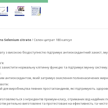
ns Selenium citrate
/ Селен цитрат 180 капсул
ату з високою біодоступністю підтримує антиоксидантний захист, іму
'я:
 захистити нормальну клітинну функцію та підтримує імунну систему.
:
им антиоксидантом, який затримує окислення поліненасичених жирних
вотік:
й для виробництва певних простагландинів, які підтримують здоров
готовляються з інгредієнтів преміум-класу, отриманих від надійних 
отім ретельно виготовлені та протестовані на ефективність та чисто