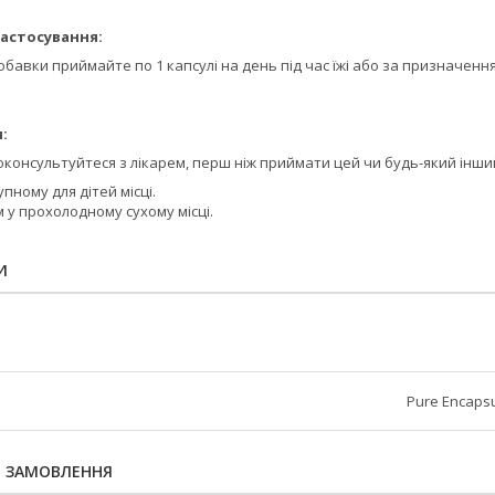
астосування:
добавки приймайте по 1 капсулі на день під час їжі або за призначення
:
роконсультуйтеся з лікарем, перш ніж приймати цей чи будь-який інши
пному для дітей місці.
 у прохолодному сухому місці.
И
Pure Encapsu
Я ЗАМОВЛЕННЯ