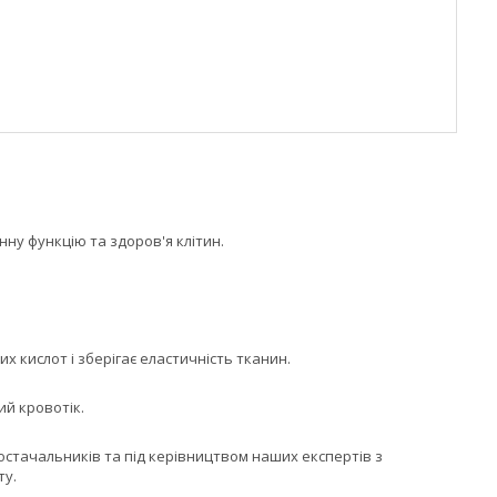
нну функцію та здоров'я клітин.
 кислот і зберігає еластичність тканин.
ий кровотік.
постачальників та під керівництвом наших експертів з
ту.