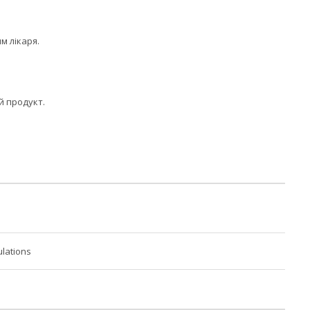
м лікаря.
й продукт.
lations