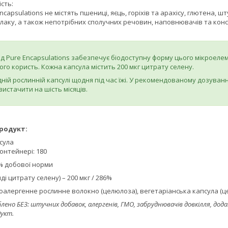
ість:
ncapsulations не містять пшениці, яєць, горіхів та арахісу, глютена, 
лаку, а також непотрібних сполучних речовин, наповнювачів та конс
від Pure Encapsulations забезпечує біодоступну форму цього мікроел
го користь. Кожна капсула містить 200 мкг цитрату селену.
ій рослинній капсулі щодня під час їжі. У рекомендованому дозуванні
истачити на шість місяців.
родукт:
псула
контейнері: 180
/ % добової норми
ді цитрату селену) – 200 мкг / 286%
гіпоалергенне рослинне волокно (целюлоза), вегетаріанська капсула (ц
но БЕЗ: штучних добавок, алергенів, ГМО, забруднювачів довкілля, дод
дукт.