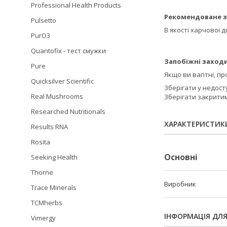
Professional Health Products
Рекомендоване з
Pulsetto
В якості харчової 
PurO3
Quantofix - тест смужки
Запобіжні заходи
Pure
Якщо ви вагітні, п
Quicksilver Scientific
Зберігати у недосту
Real Mushrooms
Зберігати закритим
Researched Nutritionals
ХАРАКТЕРИСТИК
Results RNA
Rosita
Основні
Seeking Health
Thorne
Виробник
Trace Minerals
TCMherbs
ІНФОРМАЦІЯ ДЛ
Vimergy