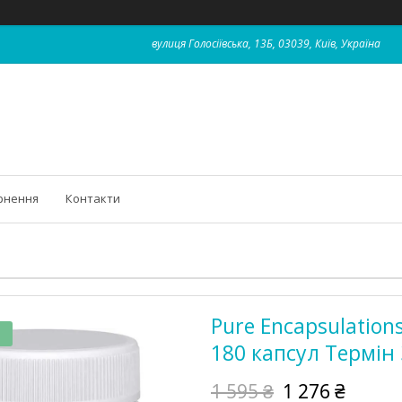
вулиця Голосіївська, 13Б, 03039, Київ, Україна
рнення
Контакти
Pure Encapsulations
180 капсул Термін 
1 595 ₴
1 276 ₴