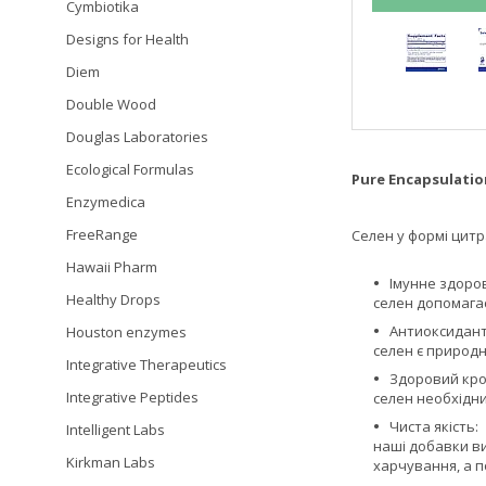
Cymbiotika
Designs for Health
Diem
Double Wood
Douglas Laboratories
Ecological Formulas
Pure Encapsulatio
Enzymedica
FreeRange
Селен у формі цитр
Hawaii Pharm
Імунне здоров
Healthy Drops
селен допомагає
Антиоксидант
Houston enzymes
селен є природн
Integrative Therapeutics
Здоровий кро
Integrative Peptides
селен необхідни
Чиста якість:
Intelligent Labs
наші добавки ви
Kirkman Labs
харчування, а п