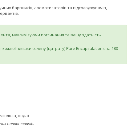
штучних барвників, ароматизаторів та підсолоджувачів,
ервантів.
емента, максимізуючи поглинання та вашу здатність
 кожної пляшки селену (цитрату) Pure Encapsulations на 180
елюлоза, вода).
аних наповнювачів.