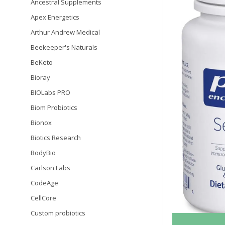
Ancestral Supplements
Apex Energetics
Arthur Andrew Medical
Beekeeper's Naturals
BeKeto
Bioray
BIOLabs PRO
Biom Probiotics
Bionox
Biotics Research
BodyBio
Carlson Labs
CodeAge
CellCore
Custom probiotics