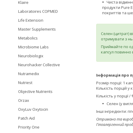
Чиста відмінн
Klaire
продукти Pure E
Laboratoires COPMED
покриттів та ше
Life Extension
Master Supplements
Селен (цитрат) 
Metabolics
отримувати з ньо
Приймайте по одн
Microbiome Labs
капсул повинно в
Neurobiologix
Neurohacker Collective
Nutramedix
Інформація про п
Nutriest
Розмір порції: 1 ка
Кількість порцій у 
Objective Nutrients
Кількість у порції 
Orzax
Селен (у вигля
OxyLuv Oxytocin
Інші інгредієнти: 
Patch Aid
Отримано та виробле
Гіпоалергенний про
Priority One