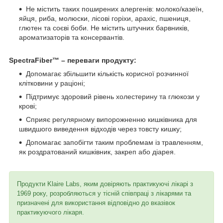
Не містить таких поширених алергенів: молоко/казеїн,
яйця, риба, молюски, лісові горіхи, арахіс, пшениця,
глютен та соєві боби. Не містить штучних барвників,
ароматизаторів та консервантів.
SpectraFiber™ –
переваги продукту:
Допомагає збільшити кількість корисної розчинної
клітковини у раціоні;
Підтримує здоровий рівень холестерину та глюкози у
крові;
Сприяє регулярному випорожненню кишківника для
швидшого виведення відходів через товсту кишку;
Допомагає запобігти таким проблемам із травленням,
як роздратований кишківник, закреп або діарея.
Продукти Klaire Labs, яким довіряють практикуючі лікарі з
1969 року, розробляються у тісній співпраці з лікарями та
призначені для використання відповідно до вказівок
практикуючого лікаря.