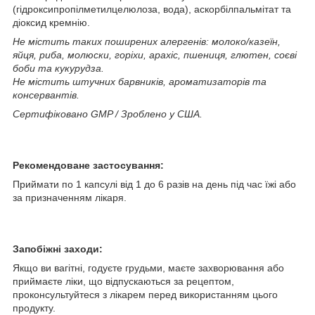
(гідроксипропілметилцелюлоза, вода), аскорбілпальмітат та
діоксид кремнію.
Не містить таких поширених алергенів: молоко/казеїн,
яйця, риба, молюски, горіхи, арахіс, пшениця, глютен, соєві
боби та кукурудза.
Не містить штучних барвників, ароматизаторів та
консервантів.
Сертифіковано GMP / Зроблено у США.
Рекомендоване застосування:
Приймати по 1 капсулі від 1 до 6 разів на день під час їжі або
за призначенням лікаря.
Запобіжні заходи:
Якщо ви вагітні, годуєте грудьми, маєте захворювання або
приймаєте ліки, що відпускаються за рецептом,
проконсультуйтеся з лікарем перед використанням цього
продукту.