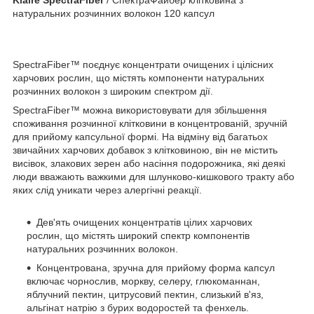
натуральних розчинних волокон 120 капсул
SpectraFiber™ поєднує концентрати очищених і цілісних
харчових рослин, що містять компоненти натуральних
розчинних волокон з широким спектром дії.
SpectraFiber™ можна використовувати для збільшення
споживання розчинної клітковини в концентрованій, зручній
для прийому капсульної формі. На відміну від багатьох
звичайних харчових добавок з клітковиною, він не містить
висівок, злакових зерен або насіння подорожника, які деякі
люди вважають важкими для шлунково-кишкового тракту або
яких слід уникати через алергічні реакції.
Дев'ять очищених концентратів цілих харчових
рослин, що містять широкий спектр компонентів
натуральних розчинних волокон.
Концентрована, зручна для прийому форма капсул
включає чорнослив, моркву, селеру, глюкоманнан,
яблучний пектин, цитрусовий пектин, слизький в'яз,
альгінат натрію з бурих водоростей та фенхель.