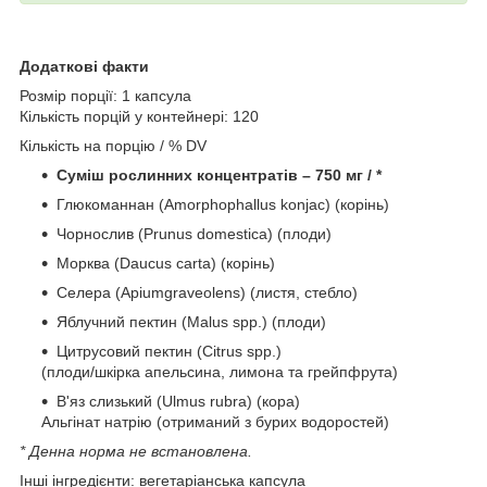
Додаткові факти
Розмір порції: 1 капсула
Кількість порцій у контейнері: 120
Кількість на порцію / % DV
Суміш рослинних концентратів – 750 мг / *
Глюкоманнан (Amorphophallus konjac) (корінь)
Чорнослив (Prunus domestica) (плоди)
Морква (Daucus carta) (корінь)
Селера (Apiumgraveolens) (листя, стебло)
Яблучний пектин (Malus spp.) (плоди)
Цитрусовий пектин (Citrus spp.)
(плоди/шкірка апельсина, лимона та грейпфрута)
В'яз слизький (Ulmus rubra) (кора)
Альгінат натрію (отриманий з бурих водоростей)
* Денна норма не встановлена.
Інші інгредієнти: вегетаріанська капсула