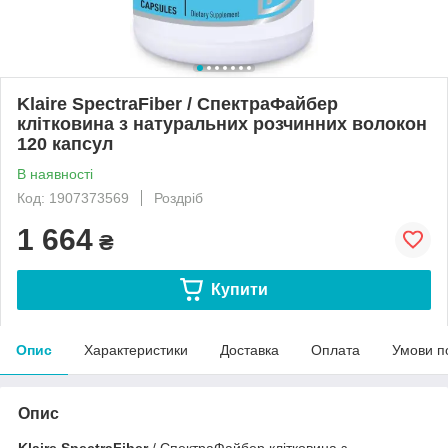
Klaire SpectraFiber / СпектраФайбер
клітковина з натуральних розчинних волокон
120 капсул
В наявності
Код: 1907373569
Роздріб
1 664
₴
Купити
Опис
Характеристики
Доставка
Оплата
Умови п
Опис
Klaire SpectraFiber
/ СпектраФайбер клітковина з