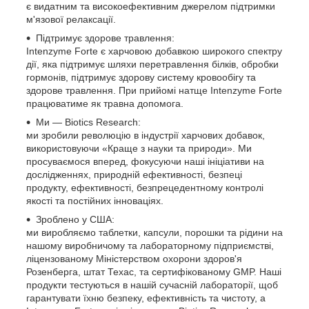
є видатним та високоефективним джерелом підтримки
м'язової релаксації.
Підтримує здорове травлення:
Intenzyme Forte є харчовою добавкою широкого спектру
дії, яка підтримує шляхи перетравлення білків, обробки
гормонів, підтримує здорову систему кровообігу та
здорове травлення. При прийомі натще Intenzyme Forte
працюватиме як травна допомога.
Ми — Biotics Research:
ми зробили революцію в індустрії харчових добавок,
використовуючи «Краще з науки та природи». Ми
просуваємося вперед, фокусуючи наші ініціативи на
дослідженнях, природній ефективності, безпеці
продукту, ефективності, безпрецедентному контролі
якості та постійних інноваціях.
Зроблено у США:
ми виробляємо таблетки, капсули, порошки та рідини на
нашому виробничому та лабораторному підприємстві,
ліцензованому Міністерством охорони здоров'я
Розенберга, штат Техас, та сертифікованому GMP. Наші
продукти тестуються в нашій сучасній лабораторії, щоб
гарантувати їхню безпеку, ефективність та чистоту, а