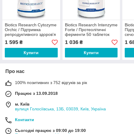
Biotics Research Cytozyme
Biotics Research Intenzyme
Biot
Orchic / Підтримка
Forte / Протеолітичні
Підт
репродуктивного здоров'я
ферменти 50 таблеток
сечо
чоловіків та жінок 100
капс
1 595
1 036
1 6
₴
₴
таблеток
Купити
Купити
Про нас
100% позитивних з 752 відгуків за рік
Працює з 13.09.2018
м. Київ
вулиця Голосіївська, 13Б, 03039, Київ, Україна
Контакти
Сьогодні працює з 09:00 до 19:00