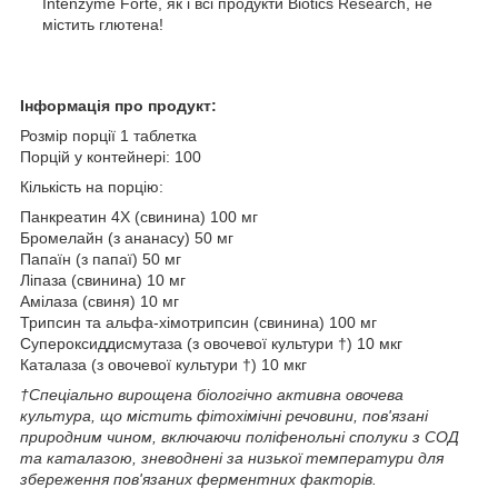
Intenzyme Forte, як і всі продукти Biotics Research, не
містить глютена!
Інформація про продукт:
Розмір порції 1 таблетка
Порцій у контейнері: 100
Кількість на порцію:
Панкреатин 4X (свинина) 100 мг
Бромелайн (з ананасу) 50 мг
Папаїн (з папаї) 50 мг
Ліпаза (свинина) 10 мг
Амілаза (свиня) 10 мг
Трипсин та альфа-хімотрипсин (свинина) 100 мг
Супероксиддисмутаза (з овочевої культури †) 10 мкг
Каталаза (з овочевої культури †) 10 мкг
†Спеціально вирощена біологічно активна овочева
культура, що містить фітохімічні речовини, пов'язані
природним чином, включаючи поліфенольні сполуки з СОД
та каталазою, зневоднені за низької температури для
збереження пов'язаних ферментних факторів.