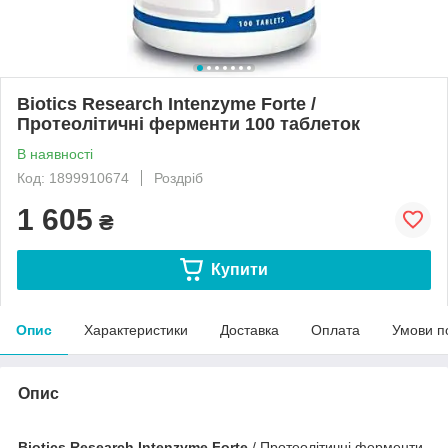
Biotics Research Intenzyme Forte /
Протеолітичні ферменти 100 таблеток
В наявності
Код: 1899910674
Роздріб
1 605
₴
Купити
Опис
Характеристики
Доставка
Оплата
Умови п
Опис
Biotics Research Intenzyme Forte
/ Протеолітичні ферменти