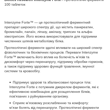
100 таблеток
Intenzyme Forte™ — це протеолітичний ферментний
препарат широкого спектру дії, що містить панкреатин,
бромелайн, папаїн, ліпазу, амілазу, трипсин та альфа-
хімотрипсин. Його можна використовувати для підтримки
численних шляхів метаболізму білка.
Протеолітичні ферменти здатні впливати на широкий спектр
фізіологічних та біохімічних процесів. Переваги Intenzyme
Forte™ включають його вплив на болючість м'язів та
дискомфорт через перенапругу, підтримку обробки гормонів,
а також підтримку здорових функцій травлення, імунної
системи та кровообігу.
Підтримує здорові та збалансовані процеси тіла:
Intenzyme Forte є потужним джерелом ферментів, які є
ефективною комбінацією для розщеплення білків,
пов'язаних з руйнуванням організму.
Сприяє м'язовому розслабленню та комфорту:
м'язи болять від перенапруги. Протеолітичні ферменти