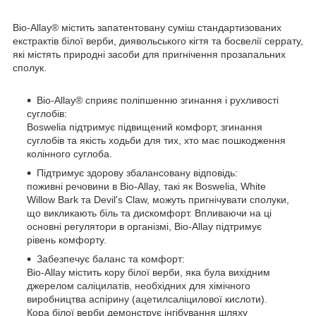
Bio-Allay® містить запатентовану суміш стандартизованих
екстрактів білої верби, диявольського кігтя та босвелії серрату,
які містять природні засоби для пригнічення прозапальних
сполук.
Bio-Allay® сприяє поліпшенню згинання і рухливості
суглобів:
Boswelia підтримує підвищений комфорт, згинання
суглобів та якість ходьби для тих, хто має пошкодження
колінного суглоба.
Підтримує здорову збалансовану відповідь:
поживні речовини в Bio-Allay, такі як Boswelia, White
Willow Bark та Devil's Claw, можуть пригнічувати сполуки,
що викликають біль та дискомфорт. Впливаючи на ці
основні регулятори в організмі, Bio-Allay підтримує
рівень комфорту.
Забезпечує баланс та комфорт:
Bio-Allay містить кору білої верби, яка була вихідним
джерелом саліцилатів, необхідних для хімічного
виробництва аспірину (ацетилсаліцилової кислоти).
Кора білої верби демонструє інгібування шляху