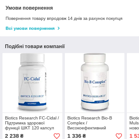
Умови повернення
Повернення товару впродовж 14 днів за рахунок покупця
Всі умови повернення
Подібні товари компанії
Biotics Research FC-Cidal /
Biotics Research Bio-B
Biot
Підтримка здорової
Complex /
Muls
функції ШКТ 120 капсул
Високоефективний
ново
комплекс вітамінів групи Б
Терм
2 238
1 336
1 5
₴
₴
90 таблеток