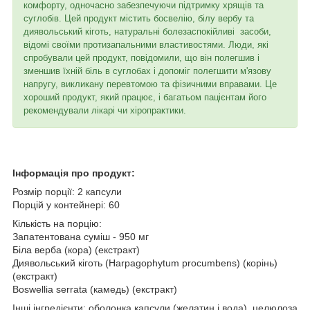
комфорту, одночасно забезпечуючи підтримку хрящів та
суглобів. Цей продукт містить босвелію, білу вербу та
диявольський кіготь, натуральні болезаспокійливі засоби,
відомі своїми протизапальними властивостями. Люди, які
спробували цей продукт, повідомили, що він полегшив і
зменшив їхній біль в суглобах і допоміг полегшити м'язову
напругу, викликану перевтомою та фізичними вправами. Це
хороший продукт, який працює, і багатьом пацієнтам його
рекомендували лікарі чи хіропрактики.
Інформація про продукт:
Розмір порції: 2 капсули
Порцій у контейнері: 60
Кількість на порцію:
Запатентована суміш - 950 мг
Біла верба (кора) (екстракт)
Диявольський кіготь (Harpagophytum procumbens) (корінь)
(екстракт)
Boswellia serrata (камедь) (екстракт)
Інші інгредієнти: оболонка капсули (желатин і вода), целюлоза