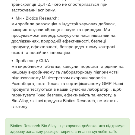
транскрипції ЦОГ-2, чого не спостерігається при
застосуванні аспірину.
Ми - Biotics Research:
ми зробили революцію в індустрії харчових добавок,
використовуючи «Краще з науки та природи». Ми
просуваємося вперед, фокусуючи наші ініціативи на
дослідженнях, природній ефективності, безпеці
продукту, ефективності, безпрецедентному контролі
якості та постійних інноваціях.
Зроблено у США:
ми виробляємо таблетки, капсули, порошки та рідини на
нашому виробничому та лабораторному підприємстві,
ліцензованому Міністерством охорони здоров'я
Розенберга, штат Техас, та сертифікованому GMP. Наші
продукти тестуються в нашій сучасній лабораторії, щоб
гарантувати їхню безпеку, ефективність та чистоту, а
Bio-Allay, як і всі продукти Biotics Research, не містить
глютену!
Biotics Research Bio Allay - це харчова добавка, яка підтримує
здорову запальну реакцію, сприяє згинання суглобів та їх