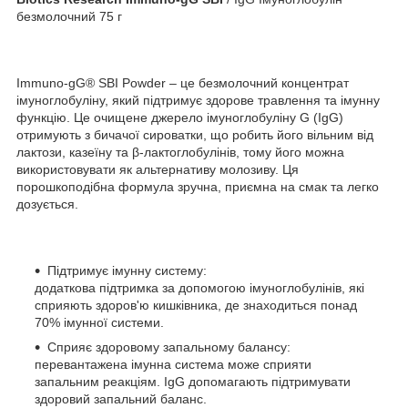
безмолочний 75 г
Immuno-gG® SBI Powder – це безмолочний концентрат
імуноглобуліну, який підтримує здорове травлення та імунну
функцію. Це очищене джерело імуноглобуліну G (IgG)
отримують з бичачої сироватки, що робить його вільним від
лактози, казеїну та β-лактоглобулінів, тому його можна
використовувати як альтернативу молозиву. Ця
порошкоподібна формула зручна, приємна на смак та легко
дозується.
Підтримує імунну систему:
додаткова підтримка за допомогою імуноглобулінів, які
сприяють здоров'ю кишківника, де знаходиться понад
70% імунної системи.
Сприяє здоровому запальному балансу:
перевантажена імунна система може сприяти
запальним реакціям. IgG допомагають підтримувати
здоровий запальний баланс.