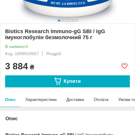
Biotics Research Immuno-gG SBI / IgG
Імуноглобулін безмолочний 75 г
В наявності
Код: 1899910667
Роздріб
3 884
₴
Купити
Опис
Характеристики
Доставка
Оплата
Умови п
Опис
Biotics Research Immuno-gG SBI
/ IgG Імуноглобулін