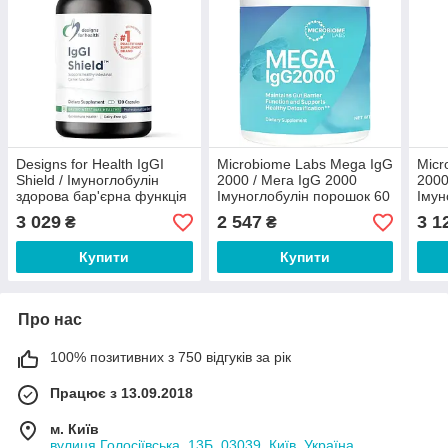
Designs for Health IgGI
Microbiome Labs Mega IgG
Micr
Shield / Імуноглобулін
2000 / Мега IgG 2000
2000
здорова бар'єрна функція
Імуноглобулін порошок 60
Імун
кишківника 120 капсул
г
3 029
2 547
3 1
₴
₴
Купити
Купити
Про нас
100% позитивних з 750 відгуків за рік
Працює з 13.09.2018
м. Київ
вулиця Голосіївська, 13Б, 03039, Київ, Україна