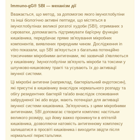
Immuno-gG® SBI — механізм дії
Вважається, що метод, за допомогою якого імуноглобуліни
та інші біологічно активні пептиди, що містяться в
імуноглобулінах великої рогатої худоби (SBI), отриманих з
сироватки, допомагають підтримувати бар'єрну функцію
кишківника, передбачає пряме зв'язування мікробних
компонентів, виявлених природним чином. Дослідження in
vitro показали, що SBI зв'язується з багатьма потенційно
токсичними мікробними антигенами, які зазвичай з'являються
у кишківнику. Імуноглобуліни зв'язують мікроби та токсини у
шлунково-кишковому тракті та усувають їх до активації
імунної системи.
Ці мікробні антигени (наприклад, бактеріальний ендотоксин),
які присутні в кишківнику внаслідок нормального розпаду та
обігу резидентних бактерій та/або внаслідок споживання
забрудненої їжі або води, мають потенціал для активації
імунної системи кишківника. Зв'язуючись з цими мікробними
антигенами, SBI допомагає створити комплекс настільки
великого розміру, що йому важко проникнути в епітелій
кишківника, дозволяючи натомість антигенному комплексу
залишатися в просвіті кишківника і виходити звідти після
нормальної перистальтики.