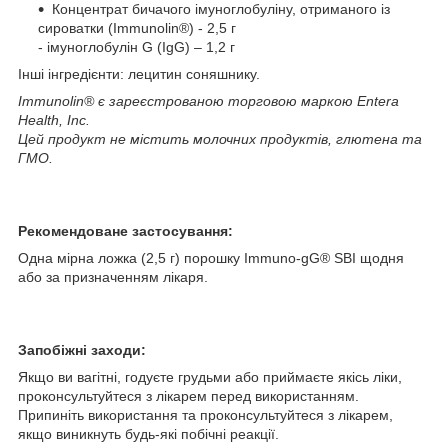
Концентрат бичачого імуноглобуліну, отриманого із
сироватки (Immunolin®) - 2,5 г
- імуноглобулін G (IgG) – 1,2 г
Інші інгредієнти: лецитин соняшнику.
Immunolin® є зареєстрованою торговою маркою Entera
Health, Inc.
Цей продукт не містить молочних продуктів, глютена та
ГМО.
Рекомендоване застосування:
Одна мірна ложка (2,5 г) порошку Immuno-gG® SBI щодня
або за призначенням лікаря.
Запобіжні заходи:
Якщо ви вагітні, годуєте грудьми або приймаєте якісь ліки,
проконсультуйтеся з лікарем перед використанням.
Припиніть використання та проконсультуйтеся з лікарем,
якщо виникнуть будь-які побічні реакції.