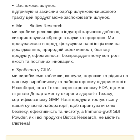
Заспокоює шлунок:
підтримуючи захисний бар'єр шлунково-кишкового
тракту цей продукт може заспокоювати шлунок.
Ми — Biotics Research:
ми зробили революцію в індустрії харчових добавок,
використовуючи «Краще з науки та природи». Ми
просуваємося вперед, фокусуючи наші ініціативи на
дослідженнях, природній ефективності, безпеці
продукту, ефективності, безпрецедентному контролі
якості та постійних інноваціях.
Зроблено у США:
ми виробляємо таблетки, капсули, порошки та рідини на
нашому виробничому та лабораторному підприємстві в
Розенберзі, штат Техас, зареєстрованому FDA, що має
ліцензію Департаменту охорони здоров'я Техасу,
сертифікованому GMP. Наші продукти тестуються у
нашій сучасній лабораторії, щоб гарантувати їхню
безпеку, ефективність та чистоту, а Immuno-gG® SBI
Powder, як і всі продукти Biotics Research, не містить
глютена!