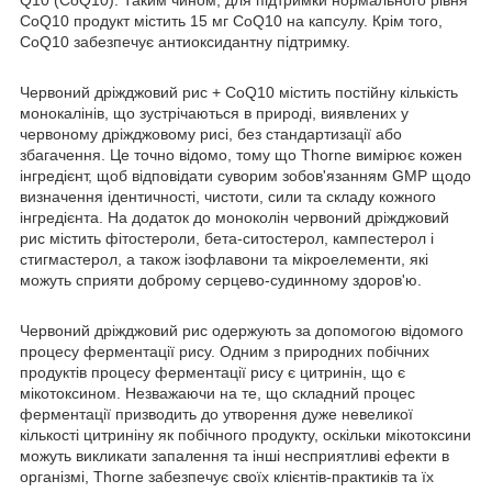
CoQ10 продукт містить 15 мг CoQ10 на капсулу. Крім того,
CoQ10 забезпечує антиоксидантну підтримку.
Червоний дріжджовий рис + CoQ10 містить постійну кількість
монокалінів, що зустрічаються в природі, виявлених у
червоному дріжджовому рисі, без стандартизації або
збагачення. Це точно відомо, тому що Thorne вимірює кожен
інгредієнт, щоб відповідати суворим зобов'язанням GMP щодо
визначення ідентичності, чистоти, сили та складу кожного
інгредієнта. На додаток до моноколін червоний дріжджовий
рис містить фітостероли, бета-ситостерол, кампестерол і
стигмастерол, а також ізофлавони та мікроелементи, які
можуть сприяти доброму серцево-судинному здоров'ю.
Червоний дріжджовий рис одержують за допомогою відомого
процесу ферментації рису. Одним з природних побічних
продуктів процесу ферментації рису є цитринін, що є
мікотоксином. Незважаючи на те, що складний процес
ферментації призводить до утворення дуже невеликої
кількості цитриніну як побічного продукту, оскільки мікотоксини
можуть викликати запалення та інші несприятливі ефекти в
організмі, Thorne забезпечує своїх клієнтів-практиків та їх