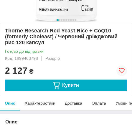
Thorne Research Red Yeast Rice + CoQ10
(formerly Choleast) / Червоний дріжджовий
рис 120 капсул
Готово до відправки
Код: 1899463798
Роздріб
2 127
₴
Купити
Опис
Характеристики
Доставка
Оплата
Умови п
Опис