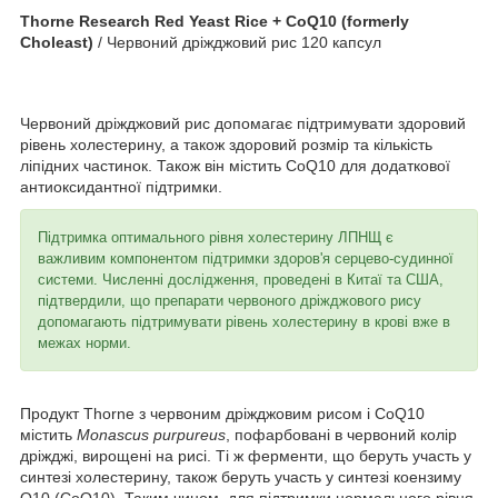
Thorne Research Red Yeast Rice + CoQ10 (formerly
Choleast)
/ Червоний дріжджовий рис 120 капсул
Червоний дріжджовий рис допомагає підтримувати здоровий
рівень холестерину, а також здоровий розмір та кількість
ліпідних частинок. Також він містить CoQ10 для додаткової
антиоксидантної підтримки.
Підтримка оптимального рівня холестерину ЛПНЩ є
важливим компонентом підтримки здоров'я серцево-судинної
системи. Численні дослідження, проведені в Китаї та США,
підтвердили, що препарати червоного дріжджового рису
допомагають підтримувати рівень холестерину в крові вже в
межах норми.
Продукт Thorne з червоним дріжджовим рисом і CoQ10
містить
Monascus purpureus
, пофарбовані в червоний колір
дріжджі, вирощені на рисі. Ті ж ферменти, що беруть участь у
синтезі холестерину, також беруть участь у синтезі коензиму
Q10 (CoQ10). Таким чином, для підтримки нормального рівня