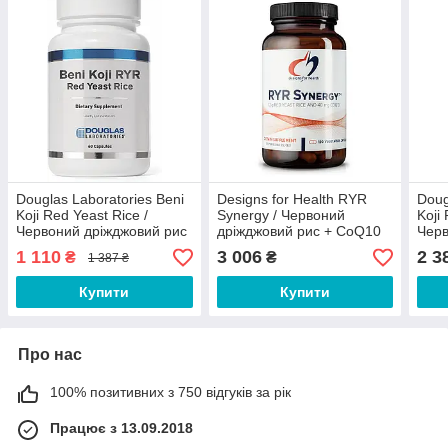
Douglas Laboratories Beni
Designs for Health RYR
Doug
Koji Red Yeast Rice /
Synergy / Червоний
Koji
Червоний дріжджовий рис
дріжджовий рис + CoQ10
Черв
здоровий метаболізм
для здоров'я серця 120
здор
1 110
3 006
2 3
₴
₴
1 387 ₴
ліпідів 60 капсул Термін
капсул
ліпі
11/2026
Купити
Купити
Про нас
100% позитивних з 750 відгуків за рік
Працює з 13.09.2018