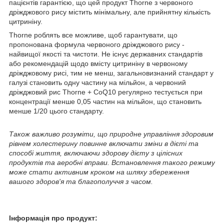
пацієнтів гарантією, що цей продукт Thorne з червоного
дріжджового рису містить мінімальну, але прийнятну кількість
цитриніну.
Thorne роблять все можливе, щоб гарантувати, що
пропонована формула червоного дріжджового рису -
найвищої якості та чистоти. Не існує державних стандартів
або рекомендацій щодо вмісту цитриніну в червоному
дріжджовому рисі, тим не менш, загальновизнаний стандарт у
галузі становить одну частину на мільйон, а червоний
дріжджовий рис Thorne + CoQ10 регулярно тестується при
концентрації менше 0,05 частин на мільйон, що становить
менше 1/20 цього стандарту.
Також важливо розуміти, що природне управління здоровим
рівнем холестерину повинне включати зміни в дієті та
способі життя, включаючи здорову дієту з цілісних
продуктів та аеробні вправи. Встановлення такого режиму
може стати активним кроком на шляху збереження
вашого здоров'я та благополуччя з часом.
Інформація про продукт: