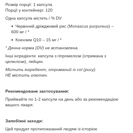
Розмір порції: 1 капсула
Порції у контейнері: 120
Одна капсула містить / % DV
Червоний дріжджовий рис (Monascus purpureus) –
600 мг / *
Коензим Q10 – 15 мг / *
* Денна норма (DV) не встановлена.
Інші інгредієнти: капсула з гіпромелози (отримана з
целюлози), лейцин.
Містить інгредієнт, отриманий із сої (рису).
НЕ містить глютен.
Рекомендоване застосування:
Приймайте по 1-2 капсули на день або за рекомендацією
вашого лікаря.
Запобіжні заходи:
Цей продукт протипоказаний людям із історією