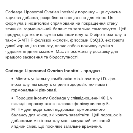
Codeage Liposomal Ovarian Inositol у порошку – це сучасна
харчова добавка, розроблена спеціально для жінок. Ця
формула з інозитолом спрямована на покращення стану
яєчників, гормональний баланс та загальне самопочуття. Цей
продукт, що містить суміш міо-інозитолу та D-хіро-інозитолу, а
також 5-MTHF фолієвої кислоти, фітосоми CoQ10, екстракти
дикої чорниці та гранату, являє собою поживну суміш з
чудовим ягідним смаком. Має ліпосомальну доставку для
кращого засвоєння та біодоступності.
Codeage Liposomal Ovarian Inositol - продукт:
Містить унікальну комбінацію міо-інозитолу і D-хіро-
інозитолу, які можуть сприяти здоров'ю яєчників і
гормональній рівновазі.
Порошок інозиту Codeage у співвідношенні 40:1 у
вигляді порошку також включає фолієву кислоту 5-
MTHF для додаткової підтримки гормонального
балансу для жінок, які хочуть завагітніти. Цей порошок із
добавками міо-інозитолу має вишуканий змішаний
ягідний смак, що посилює загальне враження.