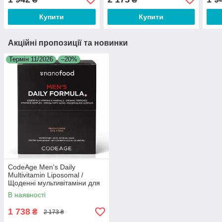
г
капс
Купити
Купити
Акційні пропозиції та новинки
Термін 11/2026
–20%
CodeAge Men's Daily
Multivitamin Liposomal /
Щоденні мультивітаміни для
чоловіків ліпосомальні 30
В наявності
саше Термін 11/2026
1 738
₴
2 173 ₴