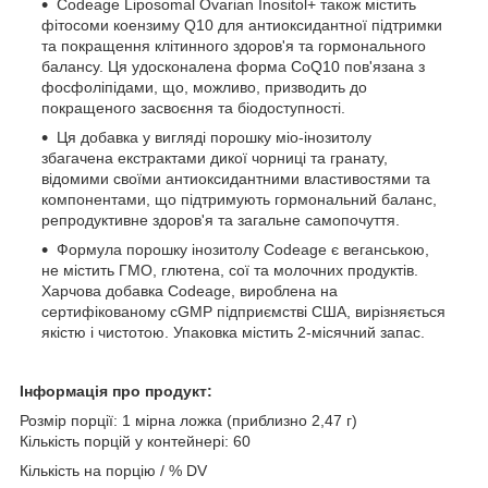
Codeage Liposomal Ovarian Inositol+ також містить
фітосоми коензиму Q10 для антиоксидантної підтримки
та покращення клітинного здоров'я та гормонального
балансу. Ця удосконалена форма CoQ10 пов'язана з
фосфоліпідами, що, можливо, призводить до
покращеного засвоєння та біодоступності.
Ця добавка у вигляді порошку міо-інозитолу
збагачена екстрактами дикої чорниці та гранату,
відомими своїми антиоксидантними властивостями та
компонентами, що підтримують гормональний баланс,
репродуктивне здоров'я та загальне самопочуття.
Формула порошку інозитолу Codeage є веганською,
не містить ГМО, глютена, сої та молочних продуктів.
Харчова добавка Codeage, вироблена на
сертифікованому cGMP підприємстві США, вирізняється
якістю і чистотою. Упаковка містить 2-місячний запас.
Інформація про продукт:
Розмір порції: 1 мірна ложка (приблизно 2,47 г)
Кількість порцій у контейнері: 60
Кількість на порцію / % DV