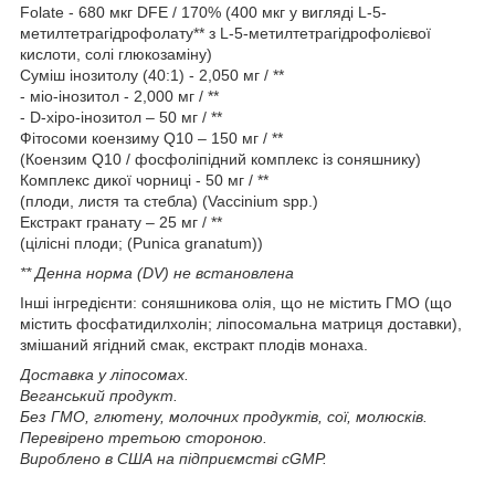
Folate - 680 мкг DFE / 170% (400 мкг у вигляді L-5-
метилтетрагідрофолату** з L-5-метилтетрагідрофолієвої
кислоти, солі глюкозаміну)
Суміш інозитолу (40:1) - 2,050 мг / **
- міо-інозитол - 2,000 мг / **
- D-хіро-інозитол – 50 мг / **
Фітосоми коензиму Q10 – 150 мг / **
(Коензим Q10 / фосфоліпідний комплекс із соняшнику)
Комплекс дикої чорниці - 50 мг / **
(плоди, листя та стебла) (Vaccinium spp.)
Екстракт гранату – 25 мг / **
(цілісні плоди; (Punica granatum))
** Денна норма (DV) не встановлена
Інші інгредієнти: соняшникова олія, що не містить ГМО (що
містить фосфатидилхолін; ліпосомальна матриця доставки),
змішаний ягідний смак, екстракт плодів монаха.
Доставка у ліпосомах.
Веганський продукт.
Без ГМО, глютену, молочних продуктів, сої, молюсків.
Перевірено третьою стороною.
Вироблено в США на підприємстві cGMP.