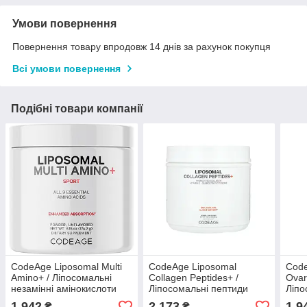
Умови повернення
Повернення товару впродовж 14 днів за рахунок покупця
Всі умови повернення
Подібні товари компанії
CodeAge Liposomal Multi
CodeAge Liposomal
Code
Amino+ / Ліпосомальні
Collagen Peptides+ /
Ovari
незамінні амінокислоти
Ліпосомальні пептиди
Ліпо
174,2 г
колагену типу I та III 424,5
здор
1 942
2 173
1 9
₴
₴