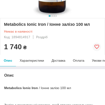
Metabolics Ionic Iron / Іонне залізо 100 мл
Немає в наявності
Код: 1894814917
Роздріб
1 740
₴
Опис
Характеристики
Доставка
Оплата
Умови п
Опис
Metabolics Ionic Iron
/ Іонне залізо 100 мл
Залізо є важливим мінералом, який сприяє нормальному