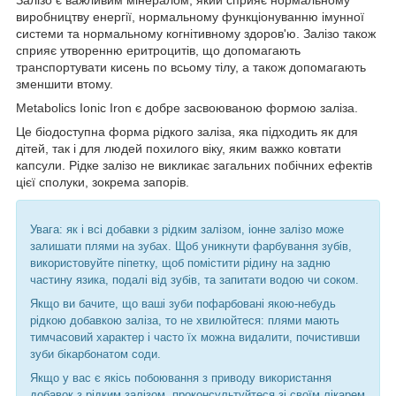
виробництву енергії, нормальному функціонуванню імунної
системи та нормальному когнітивному здоров'ю. Залізо також
сприяє утворенню еритроцитів, що допомагають
транспортувати кисень по всьому тілу, а також допомагають
зменшити втому.
Metabolics Ionic Iron є добре засвоюваною формою заліза.
Це біодоступна форма рідкого заліза, яка підходить як для
дітей, так і для людей похилого віку, яким важко ковтати
капсули. Рідке залізо не викликає загальних побічних ефектів
цієї сполуки, зокрема запорів.
Увага: як і всі добавки з рідким залізом, іонне залізо може
залишати плями на зубах. Щоб уникнути фарбування зубів,
використовуйте піпетку, щоб помістити рідину на задню
частину язика, подалі від зубів, та запитати водою чи соком.
Якщо ви бачите, що ваші зуби пофарбовані якою-небудь
рідкою добавкою заліза, то не хвилюйтеся: плями мають
тимчасовий характер і часто їх можна видалити, почистивши
зуби бікарбонатом соди.
Якщо у вас є якісь побоювання з приводу використання
добавок з рідким залізом, проконсультуйтеся зі своїм лікарем