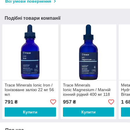
Всі умови повернення
Подібні товари компанії
Trace Minerals Ionic Iron /
Trace Minerals
Meta
Іонізоване залізо 22 мг 56
Ionic Magnesium / Магній
Hydr
мл
іонний рідкий 400 мг 118
Віта
мл
гідр
791
957
1 6
₴
₴
Купити
Купити