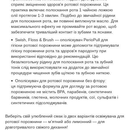
сприяє зміцненню здоров'я ротової порожнини. Ця
практика включає полоскання рота 1 чайною ложкою
олії протягом 1-3 хвилин. Подібно до звичайної рідини
для полоскання рота, ви повинні виплюнути масло. Для
максимального ефекту не промивайте рот водою, щоб
забезпечити триваліший контакт із зубами та яснами.
Swish, Floss & Brush — ополіскувач PerioPull для
гігієни ротової порожнини може допомогти підтримувати
гігієну порожнини рота та здоров'я пародонту при
використанні відповідно до рекомендацій. Цю
безалкогольну рідину для полоскання рота та зубний
тонік слід використовувати на додаток до звичайної
процедури чищення зубів щіткою та зубною ниткою.
Ополіскувач для ротової порожнини без фтору:
ця підтримуюча формула для догляду за ротовою
порожниною не містить BPA, парабенів, синтетичних
барвників, глютена, молочних продуктів, сої, сульфатів і
синтетичних підсолоджувачів.
Виберіть свій улюблений смак із двох варіантів освіжувача для
ротової порожнини — м'ятний або лимонний — для
довготривалого свіжого дихання!