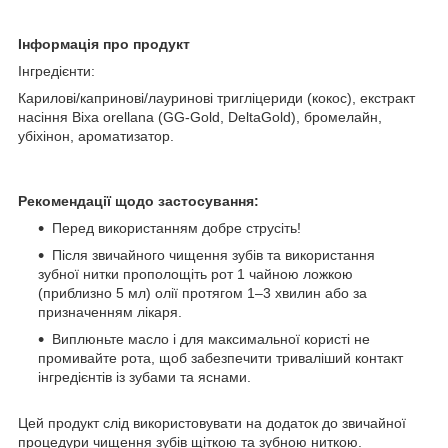
Інформація про продукт
Інгредієнти:
Карилові/капринові/лауринові тригліцериди (кокос), екстракт
насіння Bixa orellana (GG-Gold, DeltaGold), бромелайн,
убіхінон, ароматизатор.
Рекомендації щодо застосування:
Перед використанням добре струсіть!
Після звичайного чищення зубів та використання
зубної нитки прополощіть рот 1 чайною ложкою
(приблизно 5 мл) олії протягом 1–3 хвилин або за
призначенням лікаря.
Виплюньте масло і для максимальної користі не
промивайте рота, щоб забезпечити триваліший контакт
інгредієнтів із зубами та яснами.
Цей продукт слід використовувати на додаток до звичайної
процедури чищення зубів щіткою та зубною ниткою.