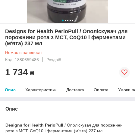
Designs for Health PerioPull / Ополіскувач для
порожнини рота з MCT, CoQ10 і ферментами
(м'ята) 237 мл
Немає в наявності
Код: 1880659486
Роздріб
1 734
₴
Опис
Характеристики
Доставка
Оплата
Умови п
Опис
Designs for Health PerioPull
/ Ополіскувач для порожнини
рота з MCT, CoQ10 і ферментами (м'ята) 237 мл