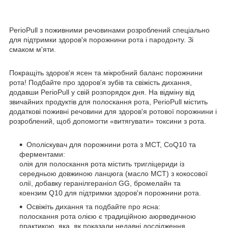
PerioPull з поживними речовинами розроблений спеціально
для підтримки здоров'я порожнини рота і пародонту. Зі
смаком м'яти.
Покращіть здоров'я ясен та мікробний баланс порожнини
рота! Подбайте про здоров'я зубів та свіжість дихання,
додавши PerioPull у свій розпорядок дня. На відміну від
звичайних продуктів для полоскання рота, PerioPull містить
додаткові поживні речовини для здоров'я ротової порожнини і
розроблений, щоб допомогти «витягувати» токсини з рота.
Ополіскувач для порожнини рота з MCT, CoQ10 та
ферментами:
олія для полоскання рота містить тригліцериди із
середньою довжиною ланцюга (масло MCT) з кокосової
олії, добавку геранілгераніол GG, бромелайн та
коензим Q10 для підтримки здоров'я порожнини рота.
Освіжіть дихання та подбайте про ясна:
полоскання рота олією є традиційною аюрведичною
практикою, яка, як показали недавні дослідження,