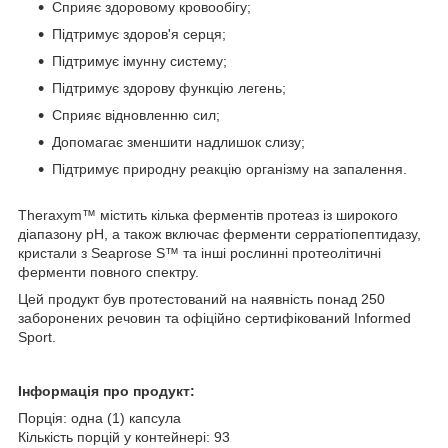
Сприяє здоровому кровообігу;
Підтримує здоров'я серця;
Підтримує імунну систему;
Підтримує здорову функцію легень;
Сприяє відновленню сил;
Допомагає зменшити надлишок слизу;
Підтримує природну реакцію організму на запалення.
Theraxym™ містить кілька ферментів протеаз із широкого
діапазону рН, а також включає ферменти серратіопептидазу,
кристали з Seaprose S™ та інші рослинні протеолітичні
ферменти повного спектру.
Цей продукт був протестований на наявність понад 250
заборонених речовин та офіційно сертифікований Informed
Sport.
Інформація про продукт:
Порція: одна (1) капсула
Кількість порцій у контейнері: 93