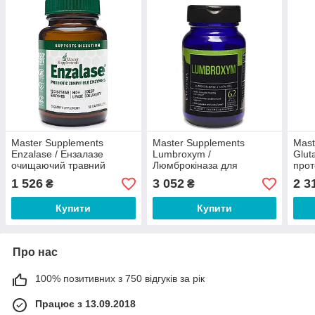
Master Supplements
Master Supplements
Mast
Enzalase / Ензалазе
Lumbroxym /
Glut
очищаючий травний
Люмброкіназа для
прот
фермент 50 капсул
підтримки здорового
31 к
1 526
3 052
2 3
₴
₴
кровообігу 62 капсули
Купити
Купити
Про нас
100% позитивних з 750 відгуків за рік
Працює з 13.09.2018