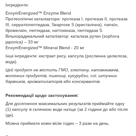
Інгредієнти:
EnxymEnergized™ Enzyme Blend
Протеолітичні каталізатори: протеаза I, протеаза II, протеаза
III, серратіопептидаза, Seaprose S (кристалічна), папаїн,
бромелаїн, пептидаза, наттокіназа, пептидаза S.
Вільнорадикальний каталізатор: каталаза рутин (sophora
japonica) – 33 мг
EnxymEnergized™ Mineral Blend - 20 мг
Інші інгредієнти: екстракт рису, капсула (рослинна целюлоза,
вода).
Цей продукт не містить ГМО, глютену, наповнювачів,
молочних продуктів, пшениці, кукурудзи, сої, штучних
барвників, ароматизаторів або консервантів.
Рекомендації щодо застосування:
Для досягнення максимальних результатів приймайте одну
(1) капсулу зі склянкою води натще (за 2 години до або після
їди).
Можна приймати кожні вісім годин – 3 рази на день.