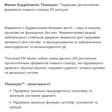
Master Supplements Theraxym
/ Тераксим протеолітичні
ферменти повного спектру 93 капсули
Ферменти є будівельними блоками життя, і ніщо в нашому
організмі не функціонує без них. Ферментативні реакції
забезпечують стабільне джерело живлення для підтримки
активності всіх систем, їх функціонування та забезпечення
омолоджуючої та антиоксидантної дії.
TheraxymTM являє собою суміш десяти (10) рослинних
протеолітичних ферментів повного спектру, які підтримують
здоров'я і функції імунної, серцево-судинної, опорно-рухової
та дихальної систем.
Theraxym™ - властивості:
Підтримує загальну працездатність організму та
загальне системне здоров'я;
Підтримує загальну функцію суглобів, сухожилля та
хрящів;