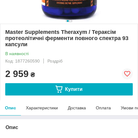
Master Supplements Theraxym / Тераксім
протеолітичні ферменти повного спектра 93
капсули
В наявності
Код: 1877260590
Роздріб
2 959
₴
Купити
Опис
Характеристики
Доставка
Оплата
Умови п
Опис