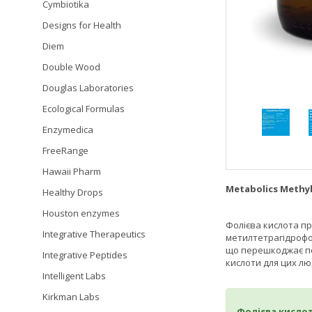
Cymbiotika
Designs for Health
Diem
Double Wood
Douglas Laboratories
Ecological Formulas
Enzymedica
FreeRange
Hawaii Pharm
Metabolics Methy
Healthy Drops
Houston enzymes
Фолієва кислота пр
Integrative Therapeutics
метилтетрагідрофол
що перешкоджає пе
Integrative Peptides
кислоти для цих лю
Intelligent Labs
Kirkman Labs
Фолієва кислот