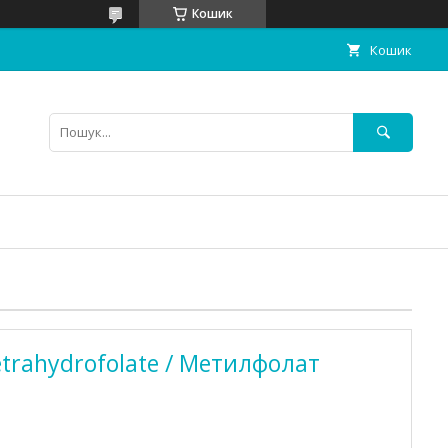
Кошик
Кошик
etrahydrofolate / Метилфолат