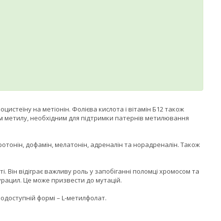
цистеїну на метіонін. Фолієва кислота і вітамін Б12 також
ром метилу, необхідним для підтримки патернів метилювання
отонін, дофамін, мелатонін, адреналін та норадреналін. Також
і. Він відіграє важливу роль у запобіганні поломці хромосом та
урацил. Це може призвести до мутацій.
іодоступній формі – L-метилфолат.