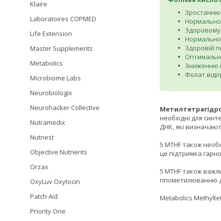
Klaire
Зростанню 
Laboratoires COPMED
Нормальном
Здоровому
Life Extension
Нормальном
Здоровій пс
Master Supplements
Оптимальні
Metabolics
Зниженню в
Фолат відіг
Microbiome Labs
Neurobiologix
Neurohacker Collective
Метилтетрагідр
необхідні для синт
Nutramedix
ДНК, які визначают
Nutriest
5 MTHF також необх
Objective Nutrients
це підтримка гарно
Orzax
5 MTHF також важли
гіпометилюванню ДН
OxyLuv Oxytocin
Patch Aid
Metabolics Methylt
Priority One