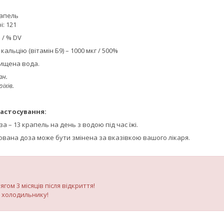
рапель
і: 121
 / % DV
кальцію (вітамін Б9) – 1000 мкг / 500%
очищена вода.
ан.
іхів.
астосування:
 – 13 крапель на день з водою під час їжі.
вана доза може бути змінена за вказівкою вашого лікаря.
гом 3 місяців після відкриття!
у холодильнику!