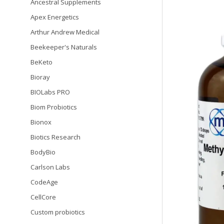
Ancestral Supplements
Apex Energetics
Arthur Andrew Medical
Beekeeper's Naturals
BeKeto
Bioray
BIOLabs PRO
Biom Probiotics
Bionox
Biotics Research
BodyBio
Carlson Labs
CodeAge
CellCore
Custom probiotics