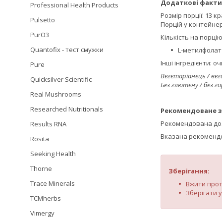
Додаткові факти
Professional Health Products
Розмір порції: 13 к
Pulsetto
Порцій у контейнер
PurO3
Кількість на порцію
Quantofix - тест смужки
L-метилфолат 
Інші інгредієнти: 
Pure
Вегетаріанець / вег
Quicksilver Scientific
Без глютену / без гор
Real Mushrooms
Researched Nutritionals
Рекомендоване з
Рекомендована доза
Results RNA
Вказана рекомендо
Rosita
Seeking Health
Thorne
Зберігання:
Trace Minerals
Вжити протя
Зберігати 
TCMherbs
Vimergy