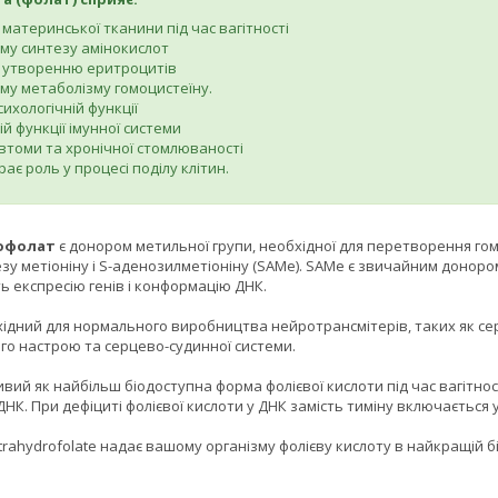
материнської тканини під час вагітності
у синтезу амінокислот
 утворенню еритроцитів
у метаболізму гомоцистеїну.
ихологічній функції
й функції імунної системи
томи та хронічної стомлюваності
рає роль у процесі поділу клітин.
офолат
є донором метильної групи, необхідної для перетворення гомо
езу метіоніну і S-аденозилметіоніну (SAMe). SAMe є звичайним доно
ь експресію генів і конформацію ДНК.
ідний для нормального виробництва нейротрансмітерів, таких як сер
го настрою та серцево-судинної системи.
вий як найбільш біодоступна форма фолієвої кислоти під час вагітност
К. При дефіциті фолієвої кислоти у ДНК замість тиміну включається 
etrahydrofolate надає вашому організму фолієву кислоту в найкращій б