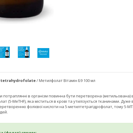
ltetrahydrofolate
/ Метилфолат Вітамін Б9 100 мл
и потраплянні в організм повинна бути перетворена (метильована) в к
ат (5-MeTHF), яка міститься в крові та утилізується тканинами. Ду
ретворенню фолієвої кислоти на 5-метилтетрагідрофолат, тому 5-M
дей.
а (фолат) сприяє: