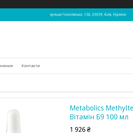
вулиця Голосіївська, 13Б, 03039, Київ, Україна
рнення
Контакти
Metabolics Methylt
Вітамін Б9 100 мл
1 926 ₴