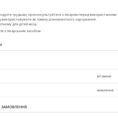
 годуєте грудьми, проконсультуйтеся з лікарем перед використанням.
д використовувати як заміну різноманітного харчування.
пному для дітей місці.
Не є лікарським засобом.
И
вітаміни
живлення
Я ЗАМОВЛЕННЯ