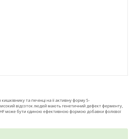
ишківнику та печінці на її активну форму 5-
же високий відсоток людей мають генетичний дефект ферменту,
THF може бути єдиною ефективною формою добавки фолієвої