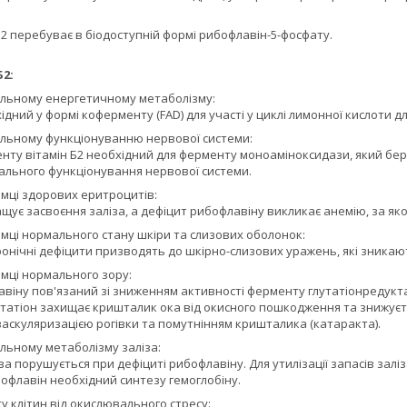
 B2 перебуває в біодоступній формі рибофлавін-5-фосфату.
Б2:
льному енергетичному метаболізму:
хідний у формі коферменту (FAD) для участі у циклі лимонної кислоти д
льному функціонуванню нервової системи:
нту вітамін Б2 необхідний для ферменту моноаміноксидази, який бер
ального функціонування нервової системи.
имці здорових еритроцитів:
ащує засвоєння заліза, а дефіцит рибофлавіну викликає анемію, за як
имці нормального стану шкіри та слизових оболонок:
і хронічні дефіцити призводять до шкірно-слизових уражень, які зника
имці нормального зору:
віну пов'язаний зі зниженням активності ферменту глутатіонредукта
утатіон захищає кришталик ока від окисного пошкодження та знижуєт
васкуляризацією рогівки та помутнінням кришталика (катаракта).
льному метаболізму заліза:
за порушується при дефіциті рибофлавіну. Для утилізації запасів залі
офлавін необхідний синтезу гемоглобіну.
у клітин від окислювального стресу: