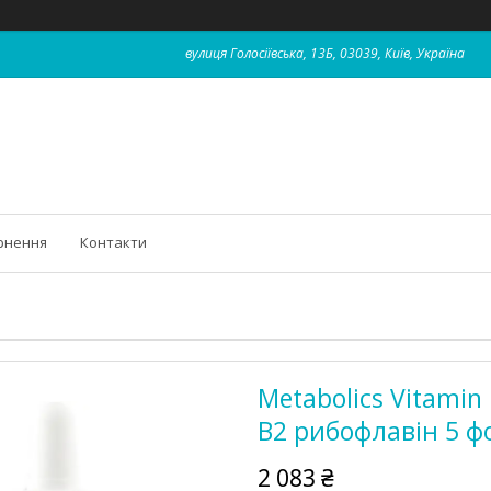
вулиця Голосіївська, 13Б, 03039, Київ, Україна
рнення
Контакти
Metabolics Vitamin 
B2 рибофлавін 5 ф
2 083 ₴