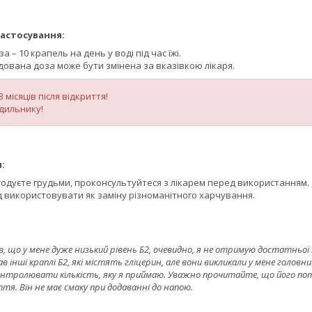
астосування:
– 10 крапель на день у воді під час їжі.
ована доза може бути змінена за вказівкою лікаря.
 місяців після відкриття!
одильнику!
:
 годуєте грудьми, проконсультуйтеся з лікарем перед використанням.
д використовувати як заміну різноманітного харчування.
ав, що у мене дуже низький рівень Б2, очевидно, я не отримую достатньої 
в інші краплі Б2, які містять гліцерин, але вони викликали у мене головний
онтролювати кількість, яку я приймаю. Уважно прочитайте, що його по
ття. Він не має смаку при додаванні до напою.