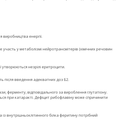
ля виробництва енергії.
е участь у метаболізмі нейротрансмітерів (хімічних речовин
ої утворюються незрілі еритроцити.
ють після введення адекватних доз Б2.
зи, ферменту, відповідального за вироблення глутатіону.
ься при катаракті. Дефіцит рибофлавіну може спричинити
за із внутрішньоклітинного білка феритину потрібний