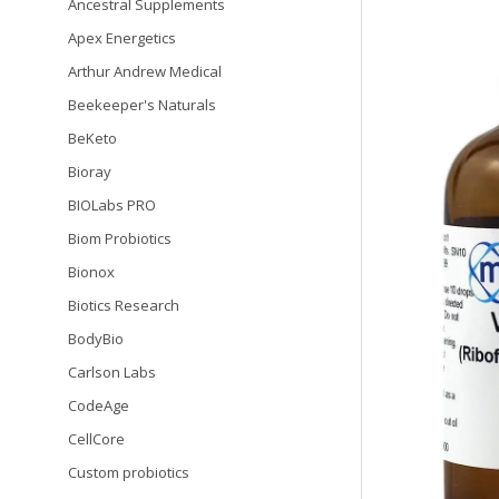
Ancestral Supplements
Apex Energetics
Arthur Andrew Medical
Beekeeper's Naturals
BeKeto
Bioray
BIOLabs PRO
Biom Probiotics
Bionox
Biotics Research
BodyBio
Carlson Labs
CodeAge
CellCore
Custom probiotics