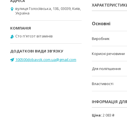
ХАРАКТЕРИСТИК
вулиця Голосіївська, 13Б, 03039, Київ,
Україна
Основні
Cто п'ятсот вітамінів
Виробник
Корисні речовини
100500dobavok.com.ua@gmail.com
Для поліпшення
Властивості
ІНФОРМАЦІЯ ДЛ
Ціна:
2 083 ₴