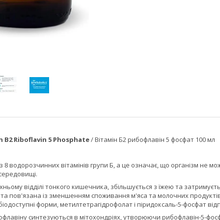
n B2 Riboflavin 5 Phosphate
/ Вітамін Б2 рибофлавін 5 фосфат 100 мл
із 8 водорозчинних вітамінів групи Б, а це означає, що організм не мож
 середовищі.
хньому відділі тонкого кишечника, збільшується з їжею та затримує
 та пов'язана із зменшенням споживання м'яса та молочних продуктів 
біодоступні форми, метилтетрагідрофолат і піридоксаль-5-фосфат від
офлавіну синтезуються в мітохондріях, утворюючи рибофлавін-5-фос