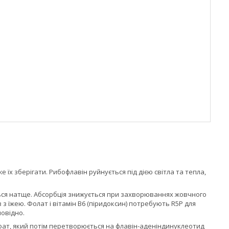
е їх зберігати. Рибофлавін руйнується під дією світла та тепла,
ться натще. Абсорбція знижується при захворюваннях жовчного
з їжею. Фолат і вітамін B6 (піридоксин) потребують R5P для
повідно.
фат, який потім перетворюється на флавін-аденіндинуклеотид