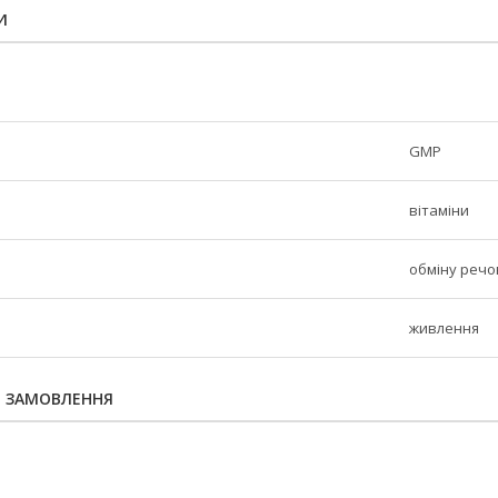
И
GMP
вітаміни
обміну реч
живлення
Я ЗАМОВЛЕННЯ