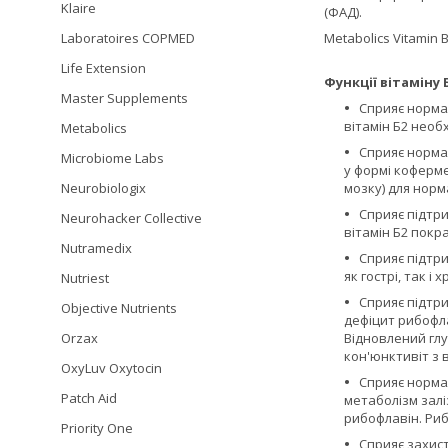
Klaire
(ФАД).
Laboratoires COPMED
Metabolics Vitamin
Life Extension
Функції вітаміну 
Master Supplements
Сприяє норма
вітамін Б2 необ
Metabolics
Сприяє норма
Microbiome Labs
у формі коферме
Neurobiologix
мозку) для норм
Сприяє підтр
Neurohacker Collective
вітамін Б2 покр
Nutramedix
Сприяє підтр
як гострі, так 
Nutriest
Сприяє підтр
Objective Nutrients
дефіцит рибофла
Orzax
Відновлений гл
кон'юнктивіт з 
OxyLuv Oxytocin
Сприяє норма
Patch Aid
метаболізм залі
рибофлавін. Риб
Priority One
Сприяє захист