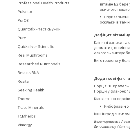
Professional Health Products
вітамін Б2 бере
окисного пошко
Pulsetto
Сприяє змен
PurO3
оскільки вітамі
Quantofix - тест смужки
Дефіцит вітаміну
Pure
Клінічні ознаки та 
Quicksilver Scientific
дерматит, оніміння
Алкоголь знижує бі
Real Mushrooms
Виготовлено у Вел
Researched Nutritionals
Results RNA
Додаткові факти
Rosita
Порція: 10 крапель
Seeking Health
Порцій у флаконі: 1
Thorne
Кількість на порцію
Рибофлавін 5 ф
Trace Minerals
Інші інгредієнти: 
TCMherbs
Вегетаріанець / вег
Vimergy
Без глютену / без го