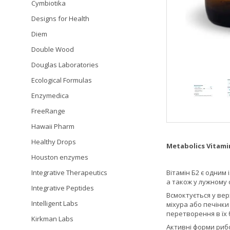
Cymbiotika
Designs for Health
Diem
Double Wood
Douglas Laboratories
Ecological Formulas
Enzymedica
FreeRange
Hawaii Pharm
Healthy Drops
Metabolics Vitami
Houston enzymes
Integrative Therapeutics
Вітамін Б2 є одним 
а також у лужному
Integrative Peptides
Всмоктується у вер
Intelligent Labs
міхура або печінки
перетворення в їх 
Kirkman Labs
Активні форми риб