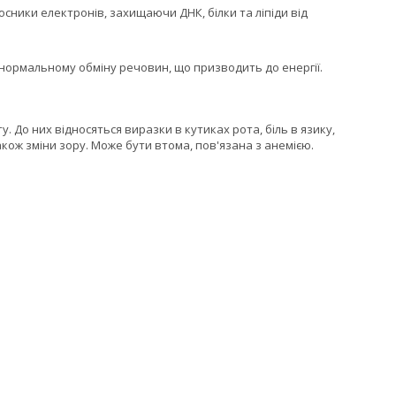
осники електронів, захищаючи ДНК, білки та ліпіди від
ь нормальному обміну речовин, що призводить до енергії.
у. До них відносяться виразки в кутиках рота, біль в язику,
акож зміни зору. Може бути втома, пов'язана з анемією.