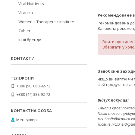
Vital Nutrients
Vitanica
Рекомендоване з
Women's Therapeutic Institute
Рекомендована доза 
Заявлена рекоменд
Zahler
Інші бренди
Вжити протягом 3
Зберігати у хол
КОНТАКТИ
Запобіжні заходи
Якщо ви вагітні чи
Цей продукт не слі
+380 (50) 080-92-72
+380 (44) 388-92-72
Відгук покупця:
-
Аналіз крові показ
Після того я пробува
мені подобається к
Менеджер
місяців після відкри