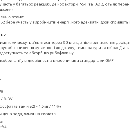
 участь у багатьох реакціях, де кофактори P-5-P та FAD діють як перен
дження.
шенню втоми:
н Б2 бере участь у виробництві енергії, його адекватні дози сприяют
 Б2
симптоми можуть з'явитися через 3-8 місяців після виникнення дефіцит
 рук або зниження чутливості до дотику, температури та вібрації, а т
одоступність та абсорбцію рибофлавіну.
икобританії у відповідності з виробничими стандартами GMP.
:
38
 / % DV
осфат (вітамін Б2) – 1,6 мг / 114%
очищена вода, лимонна кислота
ан
ріхів