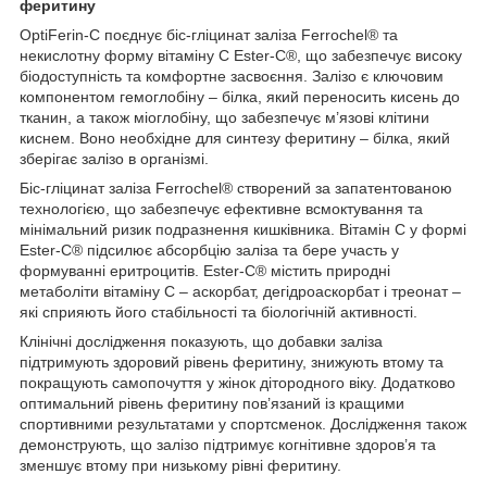
феритину
OptiFerin‑C поєднує біс‑гліцинат заліза Ferrochel® та
некислотну форму вітаміну С Ester‑C®, що забезпечує високу
біодоступність та комфортне засвоєння. Залізо є ключовим
компонентом гемоглобіну – білка, який переносить кисень до
тканин, а також міоглобіну, що забезпечує м’язові клітини
киснем. Воно необхідне для синтезу феритину – білка, який
зберігає залізо в організмі.
Біс‑гліцинат заліза Ferrochel® створений за запатентованою
технологією, що забезпечує ефективне всмоктування та
мінімальний ризик подразнення кишківника. Вітамін С у формі
Ester‑C® підсилює абсорбцію заліза та бере участь у
формуванні еритроцитів. Ester‑C® містить природні
метаболіти вітаміну С – аскорбат, дегідроаскорбат і треонат –
які сприяють його стабільності та біологічній активності.
Клінічні дослідження показують, що добавки заліза
підтримують здоровий рівень феритину, знижують втому та
покращують самопочуття у жінок дітородного віку. Додатково
оптимальний рівень феритину пов’язаний із кращими
спортивними результатами у спортсменок. Дослідження також
демонструють, що залізо підтримує когнітивне здоров’я та
зменшує втому при низькому рівні феритину.