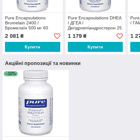
Pure Encapsulations
Pure Encapsulations DHEA
Pure
Bromelain 2400 /
/ ДГЕA /
/ ГА
Бромелаїн 500 мг 60
Дегідроепіандростерон 25
капсул
мг 60 капсул
2 081
1 179
1 2
₴
₴
Купити
Купити
Акційні пропозиції та новинки
–10%