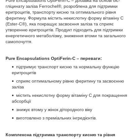
Pure Encapsulations OptiFerin‑C – добавка на основі біс-
гліцинату заліза Ferrochel®, розроблена для підтримки
еритроцитів, транспорту кисню та оптимального рівня
феритину. Формула містить некислотну форму вітаміну С
(Ester‑C®), яка покращує засвоєння заліза та сприяє
утворенню еритроцитів. Продукт підходить для підтримки
енергетичного метаболізму, зниження втоми та загального
самопочуття.
Pure Encapsulations OptiFerin‑C – переваги:
підтримує транспорт кисню та нормальну функцію
еритроцитів
сприяє оптимальному рівню феритину та засвоєнню
заліза
містить некислотну форму вітаміну С для покращення
абсорбції
знижує втому у жінок дітородного віку
виготовлено з преміальних інгредієнтів.
Комплексна підтримка транспорту кисню та рівня