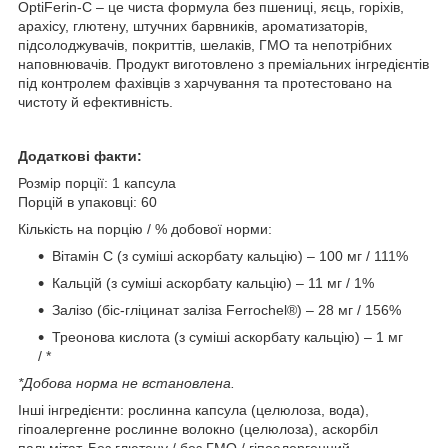
OptiFerin‑C – це чиста формула без пшениці, яєць, горіхів,
арахісу, глютену, штучних барвників, ароматизаторів,
підсолоджувачів, покриттів, шелаків, ГМО та непотрібних
наповнювачів. Продукт виготовлено з преміальних інгредієнтів
під контролем фахівців з харчування та протестовано на
чистоту й ефективність.
Додаткові факти:
Розмір порції: 1 капсула
Порцій в упаковці: 60
Кількість на порцію / % добової норми:
Вітамін С (з суміші аскорбату кальцію) – 100 мг / 111%
Кальцій (з суміші аскорбату кальцію) – 11 мг / 1%
Залізо (біс‑гліцинат заліза Ferrochel®) – 28 мг / 156%
Треонова кислота (з суміші аскорбату кальцію) – 1 мг
/ *
*Добова норма не встановлена.
Інші інгредієнти: рослинна капсула (целюлоза, вода),
гіпоалергенне рослинне волокно (целюлоза), аскорбіл
пальмітат. Без глютену / без ГМО / гіпоалергенний.