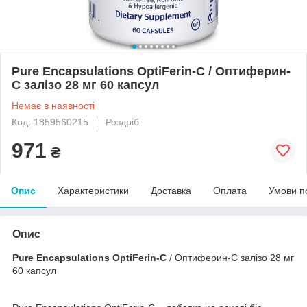
Pure Encapsulations OptiFerin-C / Оптиферин-
С залізо 28 мг 60 капсул
Немає в наявності
Код: 1859560215
Роздріб
971
₴
Опис
Характеристики
Доставка
Оплата
Умови п
Опис
Pure Encapsulations OptiFerin-C
/ Оптиферин-С залізо 28 мг
60 капсул