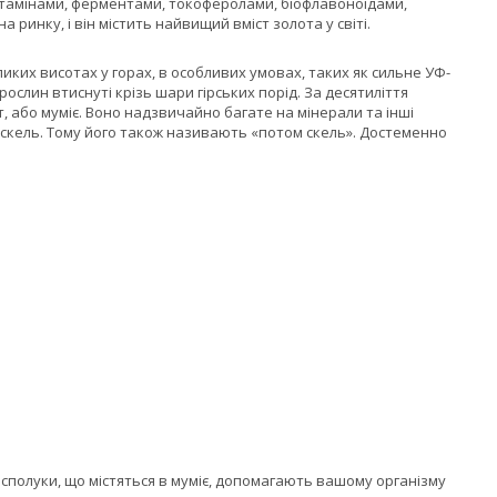
вітамінами, ферментами, токоферолами, біофлавоноїдами,
инку, і він містить найвищий вміст золота у світі.
ких висотах у горах, в особливих умовах, таких як сильне УФ-
слин втиснуті крізь шари гірських порід. За десятиліття
 або муміє. Воно надзвичайно багате на мінерали та інші
и скель. Тому його також називають «потом скель». Достеменно
сполуки, що містяться в муміє, допомагають вашому організму