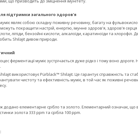
ми, що призводить до зміцнення імунітету.
ля підтримки загального здоров'я
уміє являє собою складну поживну речовину, багату на фульвокислоту
 можуть покращити настрій, енергію, імунне здоров'я, здоров'я серця 
лоти, ліпіди, бензойні кислоти, алкалоїди, каратиноїди та хлорофіл. Д
обить Shilajit дивом природи.
тичний
цес ферментації муміє зустрічається дуже рідко і тому воно дороге. Н
.
Shilajit використовує Pürblack™ Shilajit. Це гарантує справжність та с
гарантувати чистоту та ефективність муміє, в той час як поживні р
есу.
ож додано елементарне срібло та золото. Елементарний означає, що в
астинки золота 333 ppm та срібла 100 ppm.
: