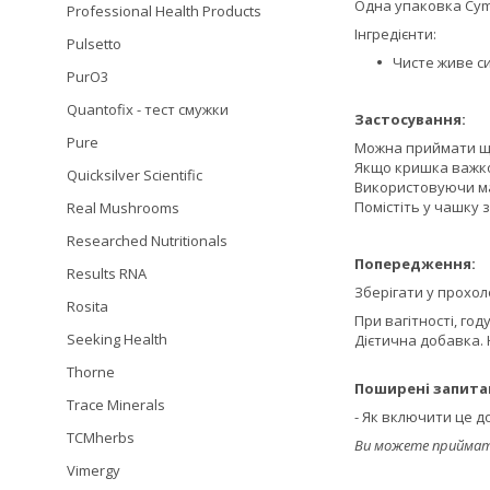
Одна упаковка Cymbi
Professional Health Products
Інгредієнти:
Pulsetto
Чисте живе си
PurO3
Quantofix - тест смужки
Застосування:
Pure
Можна приймати що
Якщо кришка важко 
Quicksilver Scientific
Використовуючи ма
Помістіть у чашку 
Real Mushrooms
Researched Nutritionals
Попередження:
Results RNA
Зберігати у прохол
Rosita
При вагітності, го
Seeking Health
Дієтична добавка. 
Thorne
Поширені запита
Trace Minerals
- Як включити це д
TCMherbs
Ви можете приймати
Vimergy