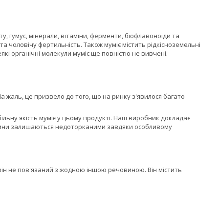
, гумус, мінерали, вітаміни, ферменти, біофлавоноїди та
та чоловічу фертильність. Також муміє містить рідкісноземельні
еякі органічні молекули муміє ще повністю не вивчені.
а жаль, це призвело до того, що на ринку з'явилося багато
табільну якість муміє у цьому продукті. Наш виробник докладає
ечовини залишаються недоторканими завдяки особливому
ін не пов'язаний з жодною іншою речовиною. Він містить