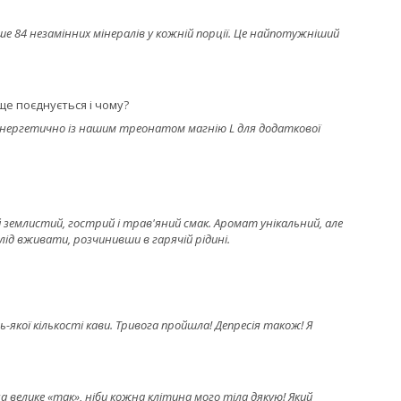
е 84 незамінних мінералів у кожній порції. Це найпотужніший
е поєднується і чому?
синергетично із нашим треонатом магнію L для додаткової
землистий, гострий і трав'яний смак. Аромат унікальний, але
ід вживати, розчинивши в гарячій рідині.
дь-якої кількості кави. Тривога пройшла! Депресія також! Я
 велике «так», ніби кожна клітина мого тіла дякую! Який