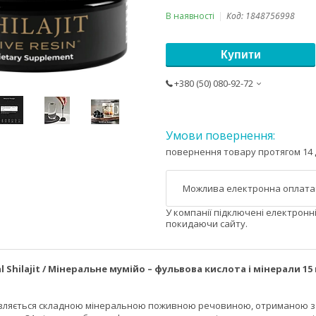
В наявності
Код:
1848756998
Купити
+380 (50) 080-92-72
повернення товару протягом 14 
У компанії підключені електронн
покидаючи сайту.
l Shilajit / Мінеральне мумійо – фульвова кислота і мінерали 15 
t являється складною мінеральною поживною речовиною, отриманою з 