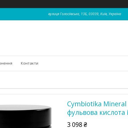
вулиця Голосіївська, 13Б, 03039, Київ, Україна
рнення
Контакти
Cymbiotika Mineral 
фульвова кислота і
3 098 ₴