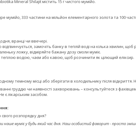
otika Mineral Shilajit містить 15 г чистого мумійо.
ре мумійо, 333 частини на мільйон елементарного золота та 100 част
дня, вранці чи ввечері.
відгвинчується, замочіть банку в теплій воді на кілька хвилин, щоб 
леньку ложку, відміряйте бажану дозу смоли муміє.
з теплою водою, чаєм або кавою, щоб розчинити як цілющий еліксир.
одному темному місці або зберігати в холодильнику після відкриття.
дуванні груддю чи наявності захворювань – консультуйтеся з фахівцем
Не є лікарським засобом.
ння:
о свого розпорядку дня?
 наше муміє у будь-який час дня. Наш особистий фаворит - просто зміш