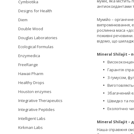
муміє, яка містить
Cymbiotika
антиоксидантами та
Designs for Health
Мумійо – органічне
Diem
випромінювання, ек
Double Wood
рослинна маса «доз
поживні речовини. 
Douglas Laboratories
відомо, що шиладж
Ecological Formulas
Mineral Shilajit
–
п
Enzymedica
Висококонцен
FreeRange
Гарантія спра
Hawaii Pharm
З гумусом, ф
Healthy Drops
Виготовляєть
Houston enzymes
Збагачений е
Integrative Therapeutics
Швидко та по
Екологічно чи
Integrative Peptides
Intelligent Labs
Mineral Shilajit
–
д
Kirkman Labs
Наша справжня смол