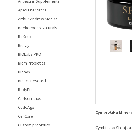
Ancestral Supplements
Apex Energetics
Arthur Andrew Medical
Beekeeper's Naturals
BeKeto
Bioray
BIOLabs PRO
Biom Probiotics
Bionox
Biotics Research
BodyBio
Carlson Labs
CodeAge
Cymbiotika Minera
CellCore
Custom probiotics
Cymbiotika Shilaji