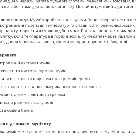
 понад 84 мінерали, багата фульвокислотами, гуміновими кислотами, 
 метаболітами для вашого організму. Це найпотужніший адаптоген на р
 диво природи. Мумійо зроблено не людьми. Воно створюється на вели
стремальні перепади температур та опади. Сотні різних лікарських ро
ріває» і утворюється смолоподібна маса. Вона називається шиладжит,
Влітку, коли температура в горах висока, муміє капає через ущелин
ит, давня мінеральна смола, віками використовувався в Аюрведі.
ереваги:
трований екстракт муміє
вжності та чистоти: фірмове муміє
ульвокислотою та широким спектром мінералів
ся за запатентованою американською технологією
лементарним золотом та сріблом
вністю розчиняється у воді
ста скляна банка.
ля підтримки імунітету
а муміє може допомогти зміцнити вашу імунну систему. Мінерали та 