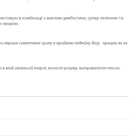
ристовую в комбінації з магнієм цимбіотики, супер зеленню та
о хворіли.
і при перших симптомах грипу я приймаю подвійну дозу - працює як за
в моїй загальній енергії, ясності розуму, витривалості та сні.