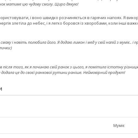
ок матиме цю чудову смолу. Щиро дякую!
икористовувати, і воно швидко розчиняється в гарячих напоях. Я вико
ергія злетіла до небес, і я легко боровся із хворобами, коли інші важк
 смаку і навіть полюбила його. Я додаю лимон і мед у свій напій з муміє.. 
лички:)
після того, як я починаю свій ранок з цього, я помітила істотну різницю 
 додала це до своєї ранкової рутини раніше. Неймовірний продукт!
И
Муміє