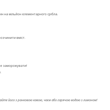
ин на мільйон елементарного срібла.
розчинити вміст.
 Не заморожувати!
.
айте його з ранковою кавою, чаєм або гарячою водою з лимоном!