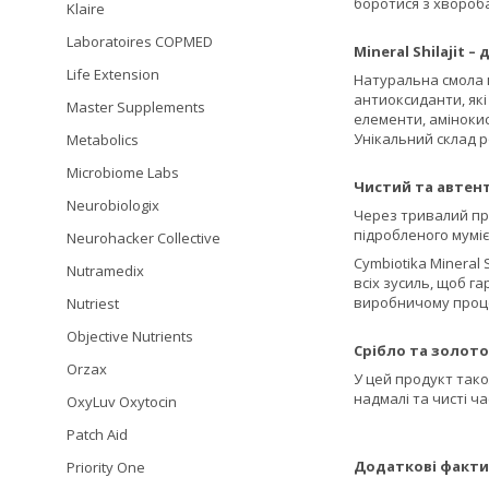
боротися з хвороба
Klaire
Laboratoires COPMED
Mineral Shilajit –
д
Life Extension
Натуральна смола м
антиоксиданти, які
Master Supplements
елементи, амінокис
Унікальний склад р
Metabolics
Microbiome Labs
Чистий та автен
Neurobiologix
Через тривалий про
підробленого муміє
Neurohacker Collective
Cymbiotika Mineral 
Nutramedix
всіх зусиль, щоб 
виробничому проц
Nutriest
Objective Nutrients
Срібло та золото
Orzax
У цей продукт так
надмалі та чисті ч
OxyLuv Oxytocin
Patch Aid
Додаткові факти
Priority One