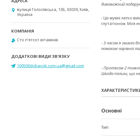
дивовижний подарун
вулиця Голосіївська, 13Б, 03039, Київ,
Україна
- Це муміє легко в
глутатіоном. Моя ен
Cто п'ятсот вітамінів
-
З часом я звикла до
помахом чарівної па
100500dobavok.com.ua@gmail.com
-
Протягом 2 тижнів 
Шкода тільки, що не
ХАРАКТЕРИСТИК
Основні
Тип