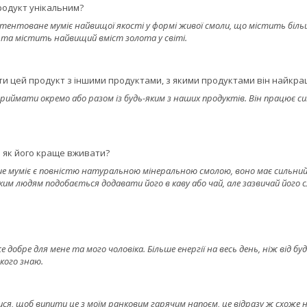
родукт унікальним?
атентоване муміє найвищої якості у формі живої смоли, що містить більш
 та містить найвищий вміст золота у світі.
и цей продукт з іншими продуктами, з якими продуктами він найкращ
риймати окремо або разом із будь-яким з наших продуктів. Він працює 
 і як його краще вживати?
е муміє є повністю натуральною мінеральною смолою, воно має сильний 
м людям подобається додавати його в каву або чай, але зазвичай його сл
 добре для мене та мого чоловіка. Більше енергії на весь день, ніж від бу
 кого знаю.
ся, щоб випити це з моїм ранковим гарячим напоєм, це відразу ж схоже на