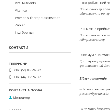
– Що робить цей п
Vital Nutrients
Наше муміє - це зап
Vitanica
адаптоген на ринку
Women's Therapeutic Institute
Zahler
- Чи можна приймат
Інші бренди
Наше муміє можна п
підтримки мозку.
КОНТАКТИ
- Яке муміє на смак
Враховуючи, що наш
фантастичний. Деяки
+380 (50) 080-92-72
+380 (44) 388-92-72
Відгуки покупців:
- Це спрацювало дуже
рекомендую це всім,
Менеджер
-
Я не можу дочекати