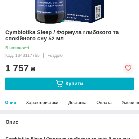
Cymbiotika Sleep / Формула глибокого та
спокійного сну 52 мл
В наявності
Код: 1848117765
Роздріб
1 757
₴
Купити
Опис
Характеристики
Доставка
Оплата
Умови п
Опис
Cymbiotika Sleep / Формула глибокого та спокійного сну