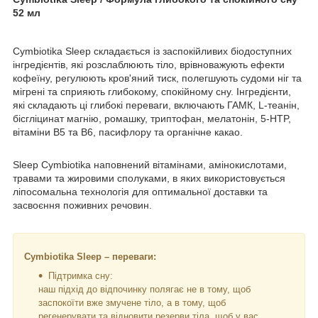
52 мл
Cymbiotika Sleep складається із заспокійливих біодоступних
інгредієнтів, які розслаблюють тіло, врівноважують ефекти
кофеїну, регулюють кров'яний тиск, полегшують судоми ніг та
мігрені та сприяють глибокому, спокійному сну. Інгредієнти,
які складають ці глибокі переваги, включають ГАМК, L-теанін,
бісгліцинат магнію, ромашку, триптофан, мелатонін, 5-HTP,
вітаміни B5 та B6, пасифлору та органічне какао.
Sleep Cymbiotika наповнений вітамінами, амінокислотами,
травами та жировими сполуками, в яких використовується
ліпосомальна технологія для оптимальної доставки та
засвоєння поживних речовин.
Cymbiotika Sleep – переваги:
Підтримка сну:
наш підхід до відпочинку полягає не в тому, щоб
заспокоїти вже змучене тіло, а в тому, щоб
регенерувати та відновити резерви тіла, щоб у вас