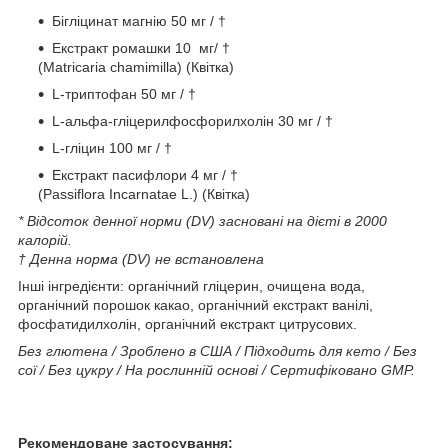
Бігліцинат магнію 50 мг / †
Екстракт ромашки 10 мг/ †
(Matricaria chamimilla) (Квітка)
L-триптофан 50 мг / †
L-альфа-гліцерилфосфорилхолін 30 мг / †
L-гліцин 100 мг / †
Екстракт пасифлори 4 мг / †
(Passiflora Incarnatae L.) (Квітка)
* Відсоток денної норми (DV) засновані на дієті в 2000
калорій.
† Денна норма (DV) не встановлена
Інші інгредієнти: органічний гліцерин, очищена вода,
органічний порошок какао, органічний екстракт ванілі,
фосфатидилхолін, органічний екстракт цитрусових.
Без глютена / Зроблено в США / Підходить для кето / Без
сої / Без цукру / На рослинній основі / Сертифіковано GMP.
Рекомендоване застосування: