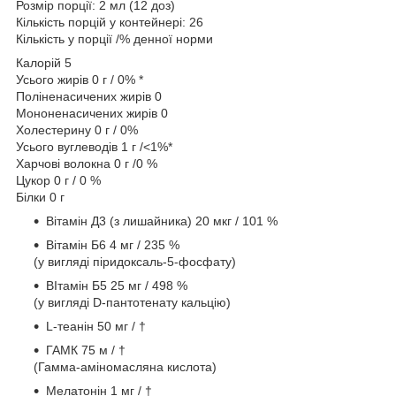
Розмір порції: 2 мл (12 доз)
Кількість порцій у контейнері: 26
Кількість у порції /% денної норми
Калорій 5
Усього жирів 0 г / 0% *
Поліненасичених жирів 0
Мононенасичених жирів 0
Холестерину 0 г / 0%
Усього вуглеводів 1 г /<1%*
Харчові волокна 0 г /0 %
Цукор 0 г / 0 %
Білки 0 г
Вітамін Д3 (з лишайника) 20 мкг / 101 %
Вітамін Б6 4 мг / 235 %
(у вигляді піридоксаль-5-фосфату)
ВІтамін Б5 25 мг / 498 %
(у вигляді D-пантотенату кальцію)
L-теанін 50 мг / †
ГАМК 75 м / †
(Гамма-аміномасляна кислота)
Мелатонін 1 мг / †