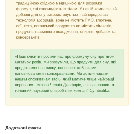
традиційною східною медициною для розробки
формул, які взаємодіють із тілом. У нашій комплексній
добавці для сну використовується найпередовіша
технологія абсорбції, вона не містить ГМО, глютена,
сої, кето, веганський продукт та не містить хімікатів,
продуктів тваринного походження, спиртів, добавок та
консервантів.
«Наші клієнти просили нас про формулу сну протягом
багатьох років. Ми зрозуміли, що продукти для сну, які
представлені на ринку, наповнені добавками,
наповнювачами і консервантами. Ми хотіли надати
нашим споживачам засіб, який матиме лише найкращі
переваги» - сказав Червін Джафаріє, співзасновник та
головний науковий співробітник компанії Cymbiotika.
Додаткові факти