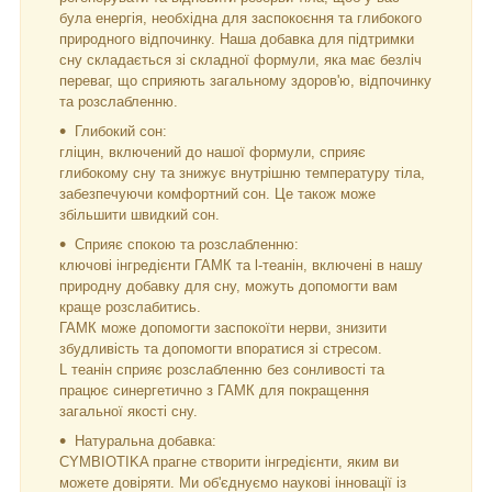
була енергія, необхідна для заспокоєння та глибокого
природного відпочинку. Наша добавка для підтримки
сну складається зі складної формули, яка має безліч
переваг, що сприяють загальному здоров'ю, відпочинку
та розслабленню.
Глибокий сон:
гліцин, включений до нашої формули, сприяє
глибокому сну та знижує внутрішню температуру тіла,
забезпечуючи комфортний сон. Це також може
збільшити швидкий сон.
Сприяє спокою та розслабленню:
ключові інгредієнти ГАМК та l-теанін, включені в нашу
природну добавку для сну, можуть допомогти вам
краще розслабитись.
ГАМК може допомогти заспокоїти нерви, знизити
збудливість та допомогти впоратися зі стресом.
L теанін сприяє розслабленню без сонливості та
працює синергетично з ГАМК для покращення
загальної якості сну.
Натуральна добавка:
CYMBIOTIKA прагне створити інгредієнти, яким ви
можете довіряти. Ми об'єднуємо наукові інновації із