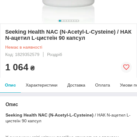
Seeking Health NAC (N-Acetyl-L-Cysteine) / НАК
N-ацетил L-цистеїн 90 капсул
Немає в наявності
Код: 1829352579
Роздріб
1 064
₴
Опис
Характеристики
Доставка
Оплата
Умови п
Опис
Seeking Health NAC (N-Acetyl-L-Cysteine)
/ НАК N-ацетил L-
цистеїн 90 капсул