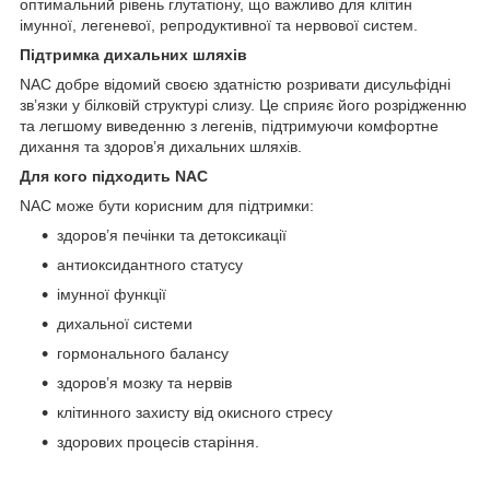
оптимальний рівень глутатіону, що важливо для клітин
імунної, легеневої, репродуктивної та нервової систем.
Підтримка дихальних шляхів
NAC добре відомий своєю здатністю розривати дисульфідні
зв’язки у білковій структурі слизу. Це сприяє його розрідженню
та легшому виведенню з легенів, підтримуючи комфортне
дихання та здоров’я дихальних шляхів.
Для кого підходить NAC
NAC може бути корисним для підтримки:
здоров’я печінки та детоксикації
антиоксидантного статусу
імунної функції
дихальної системи
гормонального балансу
здоров’я мозку та нервів
клітинного захисту від окисного стресу
здорових процесів старіння.