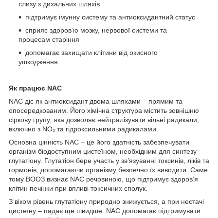
слизу з дихальних шляхів
підтримує імунну систему та антиоксидантний статус
сприяє здоров’ю мозку, нервової системи та
процесам старіння
допомагає захищати клітини від окисного
ушкодження.
Як працює NAC
NAC діє як антиоксидант двома шляхами – прямим та
опосередкованим. Його хімічна структура містить зовнішню
сіркову групу, яка дозволяє нейтралізувати вільні радикали,
включно з NO₂ та гідроксильними радикалами.
Основна цінність NAC – це його здатність забезпечувати
організм біодоступним цистеїном, необхідним для синтезу
глутатіону. Глутатіон бере участь у зв’язуванні токсинів, ліків та
гормонів, допомагаючи організму безпечно їх виводити. Саме
тому ВООЗ визнає NAC речовиною, що підтримує здоров’я
клітин печінки при впливі токсичних сполук.
З віком рівень глутатіону природно знижується, а при нестачі
цистеїну – падає ще швидше. NAC допомагає підтримувати