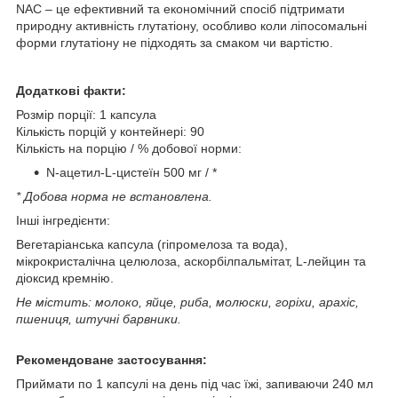
NAC – це ефективний та економічний спосіб підтримати
природну активність глутатіону, особливо коли ліпосомальні
форми глутатіону не підходять за смаком чи вартістю.
Додаткові факти:
Розмір порції: 1 капсула
Кількість порцій у контейнері: 90
Кількість на порцію / % добової норми:
N-ацетил-L-цистеїн 500 мг / *
* Добова норма не встановлена.
Інші інгредієнти:
Вегетаріанська капсула (гіпромелоза та вода),
мікрокристалічна целюлоза, аскорбілпальмітат, L-лейцин та
діоксид кремнію.
Не містить: молоко, яйце, риба, молюски, горіхи, арахіс,
пшениця, штучні барвники.
Рекомендоване застосування:
Приймати по 1 капсулі на день під час їжі, запиваючи 240 мл