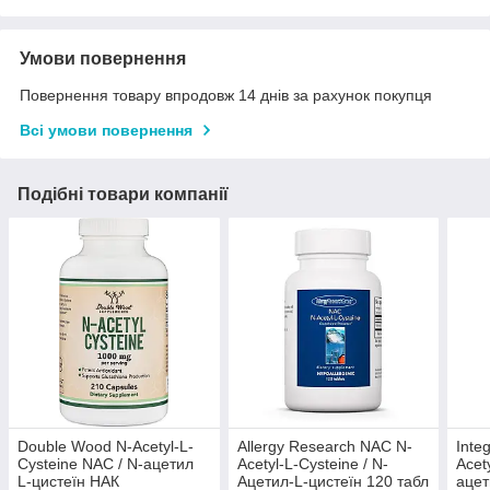
Умови повернення
Повернення товару впродовж 14 днів за рахунок покупця
Всі умови повернення
Подібні товари компанії
Double Wood N-Acetyl-L-
Allergy Research NAC N-
Inte
Cysteine NAC / N-ацетил
Acetyl-L-Cysteine / N-
Acet
L-цистеїн НАК
Ацетил-L-цистеїн 120 табл
ацет