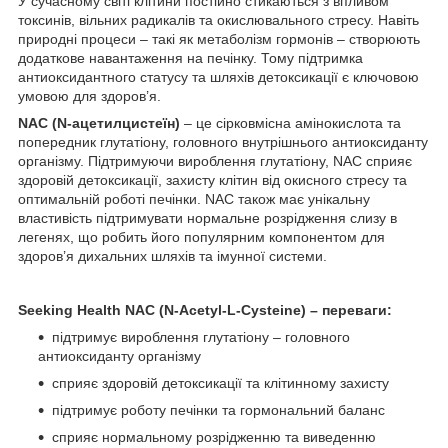
У сучасному світі клітини постійно стикаються з впливом
токсинів, вільних радикалів та окислювального стресу. Навіть
природні процеси – такі як метаболізм гормонів – створюють
додаткове навантаження на печінку. Тому підтримка
антиоксидантного статусу та шляхів детоксикації є ключовою
умовою для здоров’я.
NAC (N‑ацетилцистеїн)
– це сірковмісна амінокислота та
попередник глутатіону, головного внутрішнього антиоксиданту
організму. Підтримуючи вироблення глутатіону, NAC сприяє
здоровій детоксикації, захисту клітин від окисного стресу та
оптимальній роботі печінки. NAC також має унікальну
властивість підтримувати нормальне розрідження слизу в
легенях, що робить його популярним компонентом для
здоров’я дихальних шляхів та імунної системи.
Seeking Health NAC (N-Acetyl-L-Cysteine) – переваги:
підтримує вироблення глутатіону – головного
антиоксиданту організму
сприяє здоровій детоксикації та клітинному захисту
підтримує роботу печінки та гормональний баланс
сприяє нормальному розрідженню та виведенню