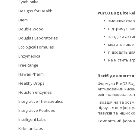
Cymbiotika
Designs for Health
PurO3 Bug Bite Rel
Diem
зменшує сверб
підтримує оч
Double Wood
завдяки акти
Douglas Laboratories
містить лише 
Ecological Formulas
підходить дл
Enzymedica
не містить аг
FreeRange
Hawaii Pharm
Засіб для зняття
Healthy Drops
Формула PurO3 Bug 
Активований кисень
Houston enzymes
олії – оливкова, с
Integrative Therapeutics
Гвоздична та розм
відчуття комфорту.
Integrative Peptides
павуків та інших к
Intelligent Labs
Компактний формат
Kirkman Labs