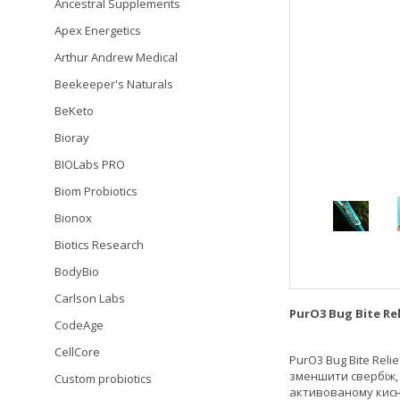
Ancestral Supplements
Apex Energetics
Arthur Andrew Medical
Beekeeper's Naturals
BeKeto
Bioray
BIOLabs PRO
Biom Probiotics
Bionox
Biotics Research
BodyBio
Carlson Labs
PurO3 Bug Bite Rel
CodeAge
CellCore
PurO3 Bug Bite Rel
зменшити свербіж, 
Custom probiotics
активованому кис