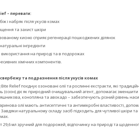
ief – переваги:
іж і набряк після укусів комах
ищення та захист шкіри
вованому кисню сприяє регенерації пошкоджених ділянок
натуральні інгредієнти
я використання на природі та в подорожах
ресивних хімічних компонентів.
 свербежу та подразнення після укусів комах
Bite Relief поєднує озоновані олії та рослинні екстракти, які тради
 (озон) діє як природний очищувальний агент, допомагає зменшити д
оняшникова, конопляна та авокадо – забезпечують різний рівень наси
аринова олії мають антисептичні та антимікробні властивості, доп
 Завдяки натуральному складу засіб підходить для чутливої шкіри та 
омах.
 29,6 мл зручний для подорожей, відпочинку на природі та щоденно