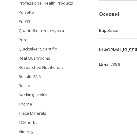
Professional Health Products
Pulsetto
Основні
PurO3
Виробник
Quantofix - тест смужки
Pure
Quicksilver Scientific
ІНФОРМАЦІЯ ДЛ
Real Mushrooms
Ціна:
738 ₴
Researched Nutritionals
Results RNA
Rosita
Seeking Health
Thorne
Trace Minerals
TCMherbs
Vimergy