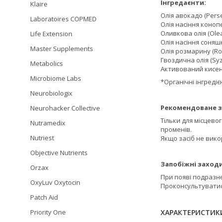
Інгредаєнти:
Klaire
Олія авокадо (Perse
Laboratoires COPMED
Олія насіння конопе
Оливкова олія (Ole
Life Extension
Олія насіння соняш
Master Supplements
Олія розмарину (Ros
Гвоздична олія (Sy
Metabolics
Активований кисен
Microbiome Labs
*Органічні інгредіє
Neurobiologix
Рекомендоване з
Neurohacker Collective
Тільки для місцево
Nutramedix
променів.
Nutriest
Якщо засіб не вико
Objective Nutrients
Запобіжні заходи
Orzax
При появі подразн
OxyLuv Oxytocin
Проконсультуватися
Patch Aid
Priority One
ХАРАКТЕРИСТИК