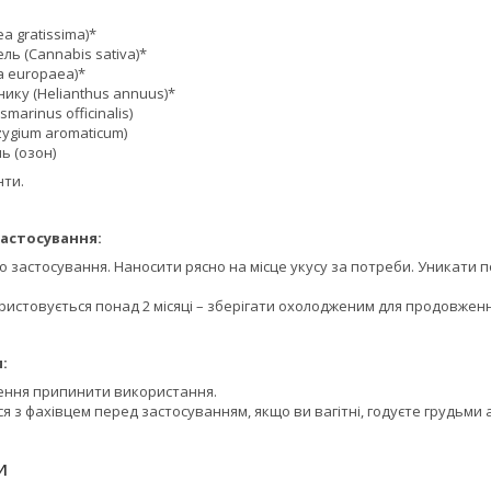
a gratissima)*
ль (Cannabis sativa)*
a europaea)*
нику (Helianthus annuus)*
marinus officinalis)
zygium aromaticum)
ь (озон)
нти.
астосування:
го застосування. Наносити рясно на місце укусу за потреби. Уникати п
ристовується понад 2 місяці – зберігати охолодженим для продовженн
:
ення припинити використання.
 з фахівцем перед застосуванням, якщо ви вагітні, годуєте грудьми 
И