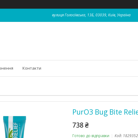
вулиця Голосіївська, 13Б, 03039, Київ, Україна
рнення
Контакти
PurO3 Bug Bite Relie
738 ₴
Готово до відправки
Код:
1829352