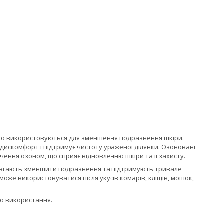
ційно використовуються для зменшення подразнення шкіри.
искомфорт і підтримує чистоту ураженої ділянки. Озоновані
чення озоном, що сприяє відновленню шкіри та її захисту.
омагають зменшити подразнення та підтримують тривале
може використовуватися після укусів комарів, кліщів, мошок,
го використання.