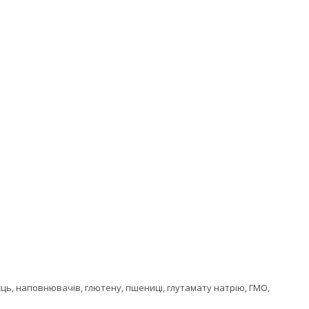
єць, наповнювачів, глютену, пшениці, глутамату натрію, ГМО,