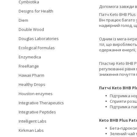
Cymbiotika
Допомога завжди ві
Designs for Health
Патч Keto BHB Plus 
Він працює багато 
Diem
надмірний голод, щ
Double Wood
Douglas Laboratories
Одним із мега-інгре
тіл, що виробляють
Ecological Formulas
одержання енергії,
Enzymedica
Пластир Keto BHB P
FreeRange
регулюванні рівня 
зниження почуття 
Hawaii Pharm
Healthy Drops
Патчі Keto BHB P
Houston enzymes
Підтримка но
Сприяти розщ
Integrative Therapeutics
Підтримка пам
Integrative Peptides
Keto BHB Plus Pat
Intelligent Labs
Бета-гідрокси
Kirkman Labs
Зелений чай 