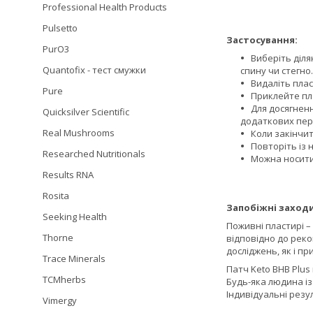
Professional Health Products
Pulsetto
Застосування:
PurO3
Виберіть діля
Quantofix - тест смужки
спину чи стегно.
Видаліть плас
Pure
Приклейте пл
Для досягненн
Quicksilver Scientific
додаткових пер
Real Mushrooms
Коли закінчит
Повторіть із 
Researched Nutritionals
Можна носити 
Results RNA
Rosita
Запобіжні заходи
Seeking Health
Поживні пластирі –
Thorne
відповідно до рек
досліджень, як і п
Trace Minerals
Патч Keto BHB Plus
TCMherbs
Будь-яка людина і
Індивідуальні резу
Vimergy