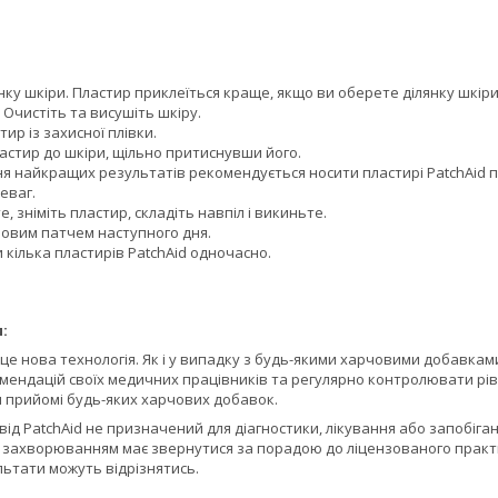
нку шкіри. Пластир приклеїться краще, якщо ви оберете ділянку шкіри 
 Очистіть та висушіть шкіру.
тир із захисної плівки.
астир до шкіри, щільно притиснувши його.
я найкращих результатів рекомендується носити пластирі PatchAid пр
еваг.
е, зніміть пластир, складіть навпіл і викиньте.
новим патчем наступного дня.
кілька пластирів PatchAid одночасно.
:
 це нова технологія. Як і у випадку з будь-якими харчовими добавка
омендацій своїх медичних працівників та регулярно контролювати 
ри прийомі будь-яких харчових добавок.
 від PatchAid не призначений для діагностики, лікування або запобі
з захворюванням має звернутися за порадою до ліцензованого практ
льтати можуть відрізнятись.