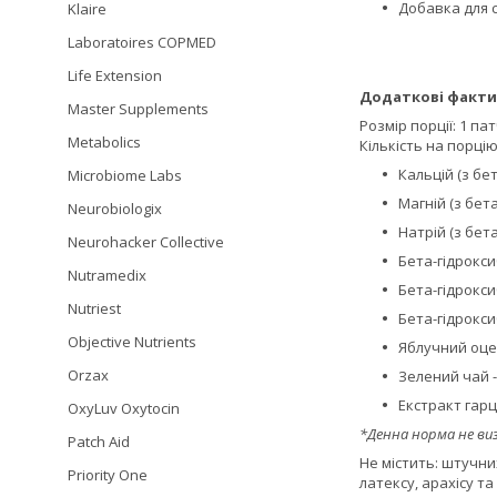
Добавка для 
Klaire
Laboratoires COPMED
Life Extension
Додаткові факти
Master Supplements
Розмір порції: 1 па
Metabolics
Кількість на порцію
Кальцій (з бет
Microbiome Labs
Магній (з бета
Neurobiologix
Натрій (з бет
Neurohacker Collective
Бета-гідроксиб
Nutramedix
Бета-гідрокси
Nutriest
Бета-гідрокси
Objective Nutrients
Яблучний оцет 
Orzax
Зелений чай - 
Екстракт гарци
OxyLuv Oxytocin
*Денна норма не ви
Patch Aid
Не містить: штучни
Priority One
латексу, арахісу та 