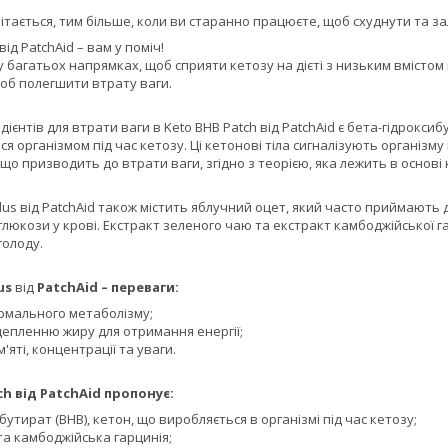
тається, тим більше, коли ви старанно працюєте, щоб схуднути та за
від PatchAid – вам у поміч!
у багатьох напрямках, щоб сприяти кетозу на дієті з низьким вмісто
об полегшити втрату ваги.
дієнтів для втрати ваги в Keto BHB Patch від PatchAid є бета-гідроксиб
ся організмом під час кетозу. Ці кетонові тіла сигналізують організм
 що призводить до втрати ваги, згідно з теорією, яка лежить в основі 
lus від PatchAid також містить яблучний оцет, який часто приймають 
глюкози у крові. Екстракт зеленого чаю та екстракт камбоджійської
голоду.
lus
від
PatchAid – переваги:
рмального метаболізму;
епленню жиру для отримання енергії;
'яті, концентрації та уваги.
ch від PatchAid пропонує:
бутират (BHB), кетон, що виробляється в організмі під час кетозу;
та камбоджійська гарцинія;