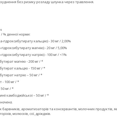
схуднення без ризику розладу шлунка через травлення.
тч
 / % денної норми:
а-гідроксибутирату кальцію) - 30 мг / 2,00%
-гідроксибутирату магнію) - 20 мг / 5,00%
а-гідроксибутирату натрію) - 100 мг / <1%
утират магнію - 200 мг / *
бутират кальцію - 150 мг / *
бутират натрію – 50 мг / *
- 100 мг / *
50 мг / *
нії камбоджійської – 50 мг / *
значена.
х барвників, ароматизаторів та консервантів, молочних продуктів, я
горіхів, молюсків, сої, дріжджів.