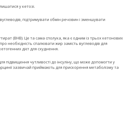
лишатися у кетозі.
м вуглеводів, підтримувати обмін речовин і зменшувати
утират (BHB). Це та сама сполука, яка є одним із трьох кетонових
у про необхідність спалювати жир замість вуглеводів для
кетогенних дієт для схуднення.
для підвищення чутливості до інсуліну, що може допомогти у
 гарцинії зазвичай приймають для прискорення метаболізму та