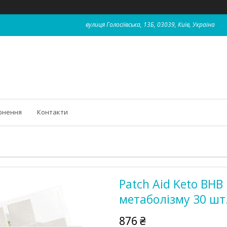
вулиця Голосіївська, 13Б, 03039, Київ, Україна
рнення
Контакти
Patch Aid Keto BHB
метаболізму 30 шт
876 ₴