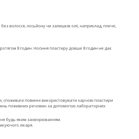
без волосся, лосьйону чи залишків олії, наприклад, плече,
отягом 8 годин. Носіння пластиру довше 8 годин не дає
ми, споживачі повинні використовувати харчові пластири
рівень поживних речовин за допомогою лабораторних
гання будь-яким захворюванням.
икуючого лікаря.