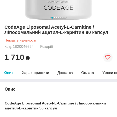
CodeAge Liposomal Acetyl-L-Carnitine /
Ліпосомальний ацетил-L-карнітин 90 капсул
Немає в наявності
Код: 1820046624
Роздріб
1 710
₴
Опис
Характеристики
Доставка
Оплата
Умови п
Опис
CodeAge Liposomal Acetyl-L-Carnitine / Ліпосомальний
ацетил-L-карнітин 90 капсул