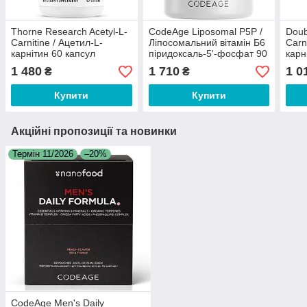
Thorne Research Acetyl-L-
CodeAge Liposomal P5P /
Doub
Carnitine / Ацетил-L-
Ліпосомальний вітамін Б6
Carn
карнітин 60 капсул
піридоксаль-5'-фосфат 90
карн
капсул
1 480
1 710
1 0
₴
₴
Купити
Купити
Акційні пропозиції та новинки
Термін 11/2026
–20%
CodeAge Men's Daily