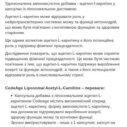
Удосконалена амінокислотна добавка - ацетил-l-карнітин у
капсулах із ліпосомальною доставкою.
Ацетил-L-карнітин може відігравати роль у
нейротрансмітерних системах мозку та функції мітохондрій,
що може бути пов'язано з когнітивною функцією та здоровим
старінням.
Ще одним аспектом ацетил-L-карнітину є його потенційна
роль у підтримці фізичної працездатності.
Дослідження показують, що ацетил-L-карнітин може сприяти
підвищенню фізичної працездатності. Це може бути частково
пов'язане з тим, що ацетил-L-карнітин підтримує вироблення
енергії та функцію мітохондрій, а також з його потенціалом
відігравати роль в окислювальному стресі.
CodeAge Liposomal Acetyl-L-Carnitine – переваги:
Капсульна добавка з ліпосомальним ацетил-L-
карнітином Codeage містить високоякісний хлорид
ацетил-L-карнітину, форму амінокислоти L-карнітину,
яка допомагає підтримувати вироблення енергії,
здорову функцію мозку та когнітивні функції.
Зручно використовувати - лише з 1 капсулою. капсул на