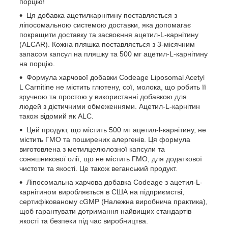
порцію!
Ця добавка ацетилкарнітину поставляється з
ліпосомальною системою доставки, яка допомагає
покращити доставку та засвоєння ацетил-L-карнітину
(ALCAR). Кожна пляшка поставляється з 3-місячним
запасом капсул на пляшку та 500 мг ацетил-L-карнітину
на порцію.
Формула харчової добавки Codeage Liposomal Acetyl
L Carnitine не містить глютену, сої, молока, що робить її
зручною та простою у використанні добавкою для
людей з дієтичними обмеженнями. Ацетил-L-карнітин
також відомий як ALC.
Цей продукт, що містить 500 мг ацетил-l-карнітину, не
містить ГМО та поширених алергенів. Ця формула
виготовлена з метилцелюлозної капсули та
соняшникової олії, що не містить ГМО, для додаткової
чистоти та якості. Це також веганський продукт.
Ліпосомальна харчова добавка Codeage з ацетил-L-
карнітином виробляється в США на підприємстві,
сертифікованому cGMP (Належна виробнича практика),
щоб гарантувати дотримання найвищих стандартів
якості та безпеки під час виробництва.