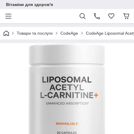
Вітаміни для здоров'я
Товари та послуги
CodeAge
CodeAge Liposomal Acety