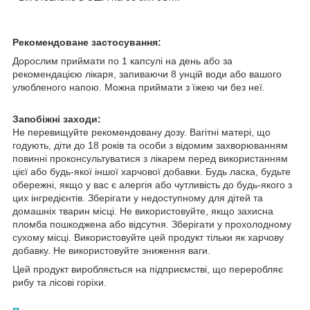
Рекомендоване застосування:
Дорослим приймати по 1 капсулі на день або за
рекомендацією лікаря, запиваючи 8 унцій води або вашого
улюбленого напою. Можна приймати з їжею чи без неї.
Запобіжні заходи:
Не перевищуйте рекомендовану дозу. Вагітні матері, що
годують, діти до 18 років та особи з відомим захворюванням
повинні проконсультуватися з лікарем перед використанням
цієї або будь-якої іншої харчової добавки. Будь ласка, будьте
обережні, якщо у вас є алергія або чутливість до будь-якого з
цих інгредієнтів. Зберігати у недоступному для дітей та
домашніх тварин місці. Не використовуйте, якщо захисна
пломба пошкоджена або відсутня. Зберігати у прохолодному
сухому місці. Використовуйте цей продукт тільки як харчову
добавку. Не використовуйте зниження ваги.
Цей продукт виробляється на підприємстві, що переробляє
рибу та лісові горіхи.