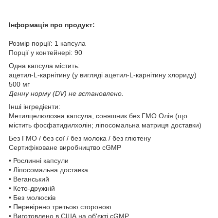
Інформація про продукт:
Розмір порції: 1 капсула
Порції у контейнері: 90
Одна капсула містить:
ацетил-L-карнітину (у вигляді ацетил-L-карнітину хлориду)
500 мг
Денну норму (DV) не встановлено.
Інші інгредієнти:
Метилцелюлозна капсула, соняшник без ГМО Олія (що
містить фосфатидилхолін; ліпосомальна матриця доставки)
Без ГМО / без сої / без молока / без глютену
Сертифіковане виробництво cGMP
• Рослинні капсули
• Ліпосомальна доставка
• Веганський
• Кето-дружній
• Без молюсків
• Перевірено третьою стороною
• Виготовлено в США на об'єкті cGMP