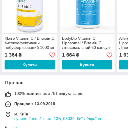
Klaire Vitamin C / Вітамін С
BodyBio Vitamin C
Alle
високоефективний
Liposomal / Вітамін C
Lipo
небуферизований 1000 мг
ліпосомальний 60 капсул
Ліпо
100 таблеток
120 
1 364
1 664
1 6
₴
₴
Купити
Купити
Про нас
100% позитивних з 751 відгука за рік
Працює з 13.09.2018
м. Київ
вулиця Голосіївська, 13Б, 03039, Київ, Україна