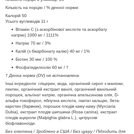
Кількість на порцію / % денної норми:
Калорій 50
Усього вуглеводів 11 г
Вітамін С (з аскорбінової кислоти та аскорбату
натрію) 1000 мг / 1111%
Натрію 70 мг / 3%
Калій (з бікарбонату калію) 40 мг / 1%
Біотин 30 мкг / 100 %
Фосфатидилхолін 60 мг / †
† Денна норма (DV) не встановлена.
Інші інгредієнти: гліцерин, вода, органічний сироп з маніоки,
пектин, органічний екстракт ванілі, органічний ванільний
порошок, альгінат натрію, органічна апельсинова олія, D-
альфа-токоферол, яблучна кислота, лактат кальцію, бета-
каротин (барвник), порошок плодів каму-каму (Myrciaria
Dubia), екстракт плодів шипшини (Rosa canina), екстракт
плодів ацероли (Malpighia glabra L.), цитрусові
біофлавоноїди.
Без глютена / Зроблено в США / Без цукру / Підходить для