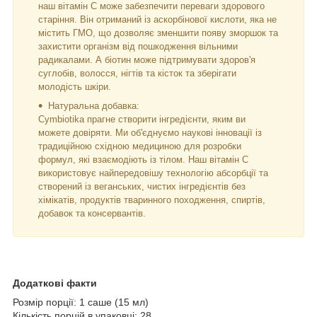
наш вітамін С може забезпечити переваги здорового
старіння. Він отриманий із аскорбінової кислоти, яка не
містить ГМО, що дозволяє зменшити появу зморшок та
захистити організм від пошкодження вільними
радикалами. А біотин може підтримувати здоров'я
суглобів, волосся, нігтів та кісток та зберігати
молодість шкіри.
Натуральна добавка:
Cymbiotika прагне створити інгредієнти, яким ви
можете довіряти. Ми об'єднуємо наукові інновації із
традиційною східною медициною для розробки
формул, які взаємодіють із тілом. Наш вітамін С
використовує найпередовішу технологію абсорбції та
створений із веганських, чистих інгредієнтів без
хімікатів, продуктів тваринного походження, спиртів,
добавок та консервантів.
Додаткові факти
Розмір порції: 1 саше (15 мл)
Кількість порцій в упаковці: 28