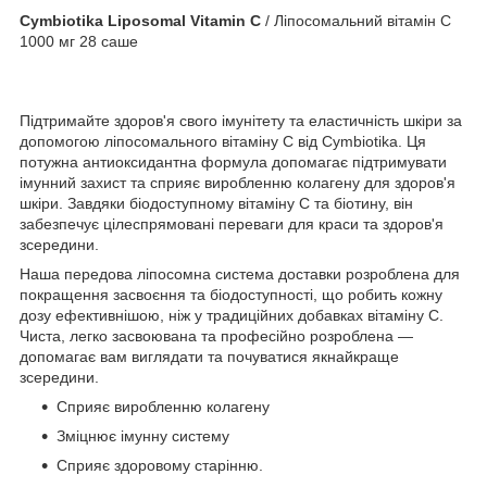
Cymbiotika Liposomal Vitamin C
/ Ліпосомальний вітамін C
1000 мг 28 саше
Підтримайте здоров'я свого імунітету та еластичність шкіри за
допомогою ліпосомального вітаміну С від Cymbiotika. Ця
потужна антиоксидантна формула допомагає підтримувати
імунний захист та сприяє виробленню колагену для здоров'я
шкіри. Завдяки біодоступному вітаміну С та біотину, він
забезпечує цілеспрямовані переваги для краси та здоров'я
зсередини.
Наша передова ліпосомна система доставки розроблена для
покращення засвоєння та біодоступності, що робить кожну
дозу ефективнішою, ніж у традиційних добавках вітаміну С.
Чиста, легко засвоювана та професійно розроблена —
допомагає вам виглядати та почуватися якнайкраще
зсередини.
Сприяє виробленню колагену
Зміцнює імунну систему
Сприяє здоровому старінню.