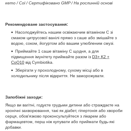
кето / Сої / Сертифіковано GMP / На рослинній основі
Рекомендоване застосування:
Насолоджуйтесь нашим освіжаючим вітаміном С зі
смаком цитрусової ванілі прямо з саше або змішайте з
водою, соком, йогуртом або вашим улюбленим смузі.
Приймайте 1 саше вітаміну С щодня, а для
підвищення імунітету приймайте разом із
D3+ K2 +
CoQ10
від Cymbiotika.
Зберігати у прохолодному, сухому місці або в
холодильнику після відкриття. Не заморожувати.
Запобіжні заходи:
Якщо ви вагітні, годуєте грудьми дитини або страждаєте на
хронічні захворювання, такі як діабет, гіпертонія або хвороби
серця, обов'язково проконсультуйтеся з лікарем або
фармацевтом, перш ніж купувати або приймати будь-які
добавки.