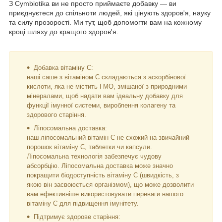
З Cymbiotika ви не просто приймаєте добавку — ви
приєднуєтеся до спільноти людей, які цінують здоров'я, науку
та силу прозорості. Ми тут, щоб допомогти вам на кожному
кроці шляху до кращого здоров'я.
Добавка вітаміну С:
наші саше з вітаміном С складаються з аскорбінової
кислоти, яка не містить ГМО, змішаної з природними
мінералами, щоб надати вам ідеальну добавку для
функції імунної системи, вироблення колагену та
здорового старіння.
Ліпосомальна доставка:
наш ліпосомальний вітамін С не схожий на звичайний
порошок вітаміну С, таблетки чи капсули.
Ліпосомальна технологія забезпечує чудову
абсорбцію. Ліпосомальна доставка може значно
покращити біодоступність вітаміну С (швидкість, з
якою він засвоюється організмом), що може дозволити
вам ефективніше використовувати переваги нашого
вітаміну С для підвищення імунітету.
Підтримує здорове старіння: