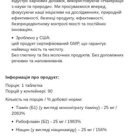
індустрії харчових добавок, використовуючи «Найкраще
з науки та природи». Ми просуваємося вперед,
фокусуючи наші ініціативи на дослідженнях, природній
ефективності, безпеці продукту, ефективності,
безпрецедентному контролі якості та постійних
інноваціях.
Зроблено у США:
цей продукт сертифікований GMP, що гарантує
найвищу якість та чистоту.
Без глютену та без молочних продуктів. Без допоміжних
речовин та наповнювачів.
Інформація про продукт:
Порція: 1 таблетка
Порцій у контейнері: 90
Кількість на порцію / % добової норми:
Тіамін (Б1) (у вигляді мононітрату тіаміну) - 25 мг /
2083%
Рибофлавін (Б2) - 25 мг / 1983%
Ніацин (у вигляді ніацинаміду) – 25 мг / 156%