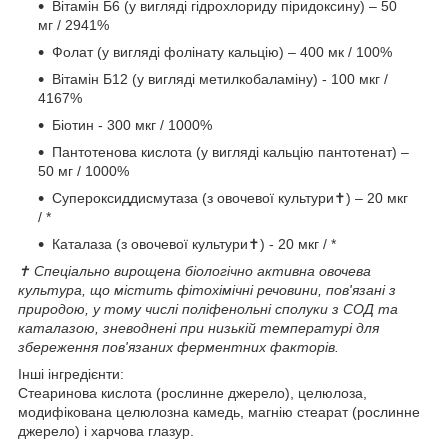
Вітамін Б6 (у вигляді гідрохлориду піридоксину) – 50
мг / 2941%
Фолат (у вигляді фолінату кальцію) – 400 мк / 100%
Вітамін Б12 (у вигляді метилкобаламіну) - 100 мкг /
4167%
Біотин - 300 мкг / 1000%
Пантотенова кислота (у вигляді кальцію пантотенат) –
50 мг / 1000%
Супероксиддисмутаза (з овочевої культури✝) – 20 мкг
/ *
Каталаза (з овочевої культури✝) - 20 мкг / *
✝ Спеціально вирощена біологічно активна овочева
культура, що містить фітохімічні речовини, пов'язані з
природою, у тому числі поліфенольні сполуки з СОД та
каталазою, зневоднені при низькій температурі для
збереження пов'язаних ферментних факторів.
Інші інгредієнти:
Стеаринова кислота (рослинне джерело), целюлоза,
модифікована целюлозна камедь, магнію стеарат (рослинне
джерело) і харчова глазур.