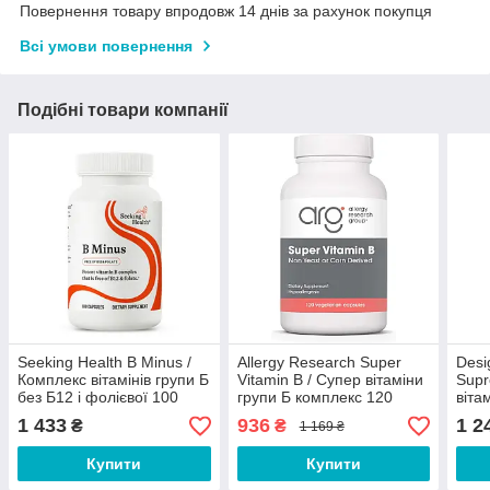
Повернення товару впродовж 14 днів за рахунок покупця
Всі умови повернення
Подібні товари компанії
Seeking Health B Minus /
Allergy Research Super
Desi
Комплекс вітамінів групи Б
Vitamin B / Супер вітаміни
Supr
без Б12 і фолієвої 100
групи Б комплекс 120
віта
капсул
капсул Термін 11/2026
1 433
936
1 2
₴
₴
1 169 ₴
Купити
Купити