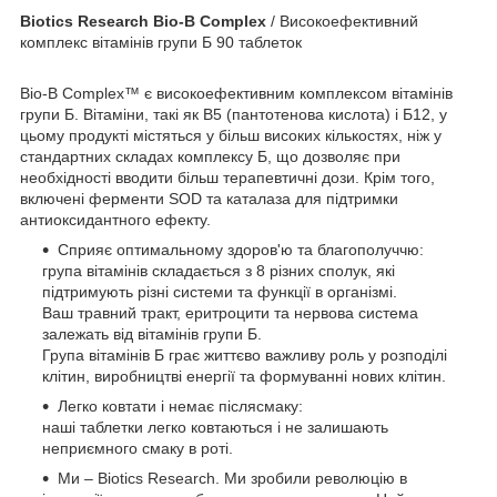
Biotics Research Bio-B Complex
/ Високоефективний
комплекс вітамінів групи Б 90 таблеток
Bio-B Complex™ є високоефективним комплексом вітамінів
групи Б. Вітаміни, такі як B5 (пантотенова кислота) і Б12, у
цьому продукті містяться у більш високих кількостях, ніж у
стандартних складах комплексу Б, що дозволяє при
необхідності вводити більш терапевтичні дози. Крім того,
включені ферменти SOD та каталаза для підтримки
антиоксидантного ефекту.
Сприяє оптимальному здоров'ю та благополуччю:
група вітамінів складається з 8 різних сполук, які
підтримують різні системи та функції в організмі.
Ваш травний тракт, еритроцити та нервова система
залежать від вітамінів групи Б.
Група вітамінів Б грає життєво важливу роль у розподілі
клітин, виробництві енергії та формуванні нових клітин.
Легко ковтати і немає післясмаку:
наші таблетки легко ковтаються і не залишають
неприємного смаку в роті.
Ми – Biotics Research. Ми зробили революцію в