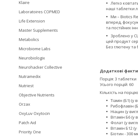
Klaire
Легко ковтати
наші таблетки л
Laboratoires COPMED
Ми – Biotics 
Life Extension
вперед, фокусую
та постійних інн
Master Supplements
Зроблено у С
Metabolics
цей продукт сер
Без глютену та
Microbiome Labs
Neurobiologix
Neurohacker Collective
Додаткові факти
Nutramedix
Порція: 3 таблетки
Усього порцій: 60
Nutriest
Кількість на порцію
Objective Nutrients
Тіамін (Б1) (у
Orzax
Рибофлавін (Б2
Ніацин (у вигл
OxyLuv Oxytocin
Вітамін Б6 (у 
Фолат (у вигля
Patch Aid
Вітамін Б12 (у
Priority One
Біотин - 300 м