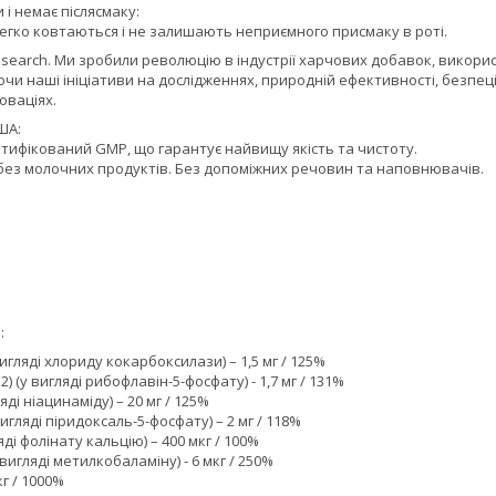
 і немає післясмаку:
егко ковтаються і не залишають неприємного присмаку в роті.
Research. Ми зробили революцію в індустрії харчових добавок, вико
чи наші ініціативи на дослідженнях, природній ефективності, безпец
оваціях.
ША:
тифікований GMP, що гарантує найвищу якість та чистоту.
 без молочних продуктів. Без допоміжних речовин та наповнювачів.
:
 вигляді хлориду кокарбоксилази) – 1,5 мг / 125%
) (у вигляді рибофлавін-5-фосфату) - 1,7 мг / 131%
яді ніацинаміду) – 20 мг / 125%
вигляді піридоксаль-5-фосфату) – 2 мг / 118%
ді фолінату кальцію) – 400 мкг / 100%
 вигляді метилкобаламіну) - 6 мкг / 250%
кг / 1000%