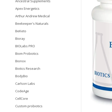
Ancestral Supplements
Apex Energetics
Arthur Andrew Medical
Beekeeper's Naturals
BeKeto
Bioray
BIOLabs PRO
Biom Probiotics
Bionox
Biotics Research
BodyBio
Carlson Labs
CodeAge
CellCore
Custom probiotics