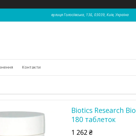
вулиця Голосіївська, 13Б, 03039, Київ, Україна
рнення
Контакти
Biotics Research Bi
180 таблеток
1 262 ₴