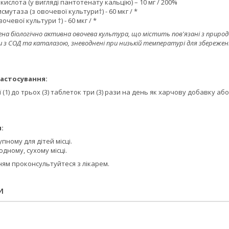
ислота (у вигляді пантотенату кальцію) – 10 мг / 200%
мутаза (з овочевої культури†) - 60 мкг / *
очевої культури †) - 60 мкг / *
на біологічно активна овочева культура, що містить пов'язані з природ
ки з СОД та каталазою, зневоднені при низькій температурі для збереже
астосування:
 (1) до трьох (3) таблеток три (3) рази на день як харчову добавку аб
:
пному для дітей місці.
одному, сухому місці.
ям проконсультуйтеся з лікарем.
И