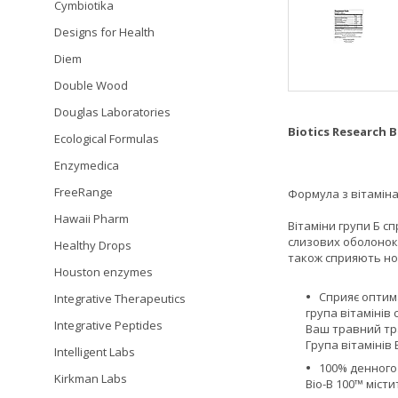
Cymbiotika
Designs for Health
Diem
Double Wood
Douglas Laboratories
Biotics Research B
Ecological Formulas
Enzymedica
FreeRange
Формула з вітаміна
Hawaii Pharm
Вітаміни групи Б с
слизових оболонок 
Healthy Drops
також сприяють нор
Houston enzymes
Сприяє оптим
Integrative Therapeutics
група вітамінів 
Integrative Peptides
Ваш травний тра
Група вітамінів 
Intelligent Labs
100% денного
Kirkman Labs
Bio-B 100™ місти