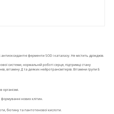
 антиоксидантні ферменти SOD і каталазу. Не містить дріжджів.
ої системи, нормальній роботі серця, підтримці стану
в, вітаміну Д та деяких нейротрансмітерів. Вітаміни групи Б
в організмі.
та формуванні нових клітин.
лоти, біотину та пантотенової кислоти.