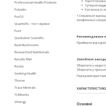
Пантотенова к
Professional Health Products
Супероксиддис
Каталаза (з ов
Pulsetto
† Спеціально вироще
PurO3
поліфенольні сполу
Quantofix - тест смужки
Pure
Рекомендоване з
Quicksilver Scientific
Приймати від однієї
Real Mushrooms
Researched Nutritionals
Запобіжні заходи
Results RNA
Зберігати у недосту
Rosita
Зберігати у прохол
Seeking Health
Перед використанн
Thorne
Trace Minerals
ХАРАКТЕРИСТИК
TCMherbs
Vimergy
Основні