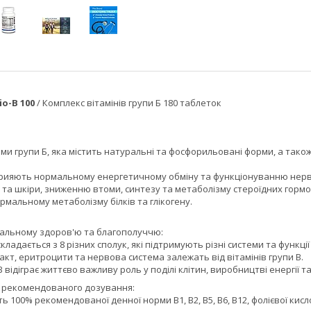
io-B 100
/ Комплекс вітамінів групи Б 180 таблеток
ми групи Б, яка містить натуральні та фосфорильовані форми, а також
прияють нормальному енергетичному обміну та функціонуванню нервов
та шкіри, зниженню втоми, синтезу та метаболізму стероїдних гормоні
мальному метаболізму білків та глікогену.
альному здоров'ю та благополуччю:
складається з 8 різних сполук, які підтримують різні системи та функції 
кт, еритроцити та нервова система залежать від вітамінів групи В.
В відіграє життєво важливу роль у поділі клітин, виробництві енергії 
 рекомендованого дозування:
ть 100% рекомендованої денної норми B1, B2, B5, B6, B12, фолієвої кис