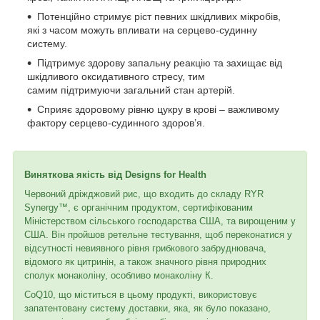
Потенційно стримує ріст певних шкідливих мікробів,
які з часом можуть впливати на серцево-судинну
систему.
Підтримує здорову запальну реакцію та захищає від
шкідливого оксидативного стресу, тим
самим підтримуючи загальний стан артерій.
Сприяє здоровому рівню цукру в крові – важливому
фактору серцево-судинного здоров’я.
Виняткова якість від Designs for Health
Червоний дріжджовий рис, що входить до складу RYR
Synergy™, є органічним продуктом, сертифікованим
Міністерством сільського господарства США, та вирощеним у
США. Він пройшов ретельне тестування, щоб переконатися у
відсутності невиявного рівня грибкового забруднювача,
відомого як цитринін, а також значного рівня природних
сполук монаколіну, особливо монаколіну К.
CoQ10, що міститься в цьому продукті, використовує
запатентовану систему доставки, яка, як було показано,