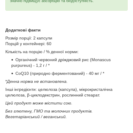
значно підвищує абсорбцію та біодоступність.
Додаткові факти
Розмір порції: 2 капсули
Порцій у контейнері: 60
Кількість на порцію / % денної норми:
Органічний червоний дріжджовий рис (Monascus
purpureus) - 1,2 г / *
CoQ10 (природно ферментований) - 40 мг / *
*
Денна норма не встановлена.
Інші інгредієнти: целюлоза (капсула), мікрокристалічна
целюлоза, β-циклодекстрин, рослинний стеарат.
Цей продукт може містити сою.
Без глютену, ГМО та молочних продуктів.
Вегетаріанський / веганський.