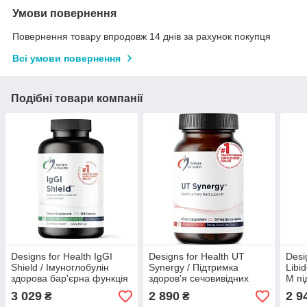
Умови повернення
Повернення товару впродовж 14 днів за рахунок покупця
Всі умови повернення
Подібні товари компанії
Designs for Health IgGI
Designs for Health UT
Desi
Shield / Імуноглобулін
Synergy / Підтримка
Libi
здорова бар'єрна функція
здоров'я сечовивідних
М пі
кишківника 120 капсул
шляхів і нирок 60 капсул
секс
3 029
2 890
2 9
₴
₴
капс