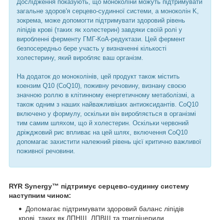
Дослідження показують, що моноколіни можуть підтримувати
загальне здоров'я серцево-судинної системи, а моноколін K,
зокрема, може допомогти підтримувати здоровий рівень
ліпідів крові (таких як холестерин) завдяки своїй ролі у
виробленні ферменту ГМГ-КоА-редуктази. Цей фермент
безпосередньо бере участь у визначенні кількості
холестерину, який виробляє ваш організм.
На додаток до моноколінів, цей продукт також містить
коензим Q10 (CoQ10), поживну речовину, визнану своєю
значною роллю в клітинному енергетичному метаболізмі, а
також одним з наших найважливіших антиоксидантів. CoQ10
включено у формулу, оскільки він виробляється в організмі
тим самим шляхом, що й холестерин. Оскільки червоний
дріжджовий рис впливає на цей шлях, включення CoQ10
допомагає захистити належний рівень цієї критично важливої ​​
поживної речовини.
RYR Synergy™ підтримує серцево-судинну систему
наступним чином:
Допомагає підтримувати здоровий баланс ліпідів
крові, таких як ЛПНЩ, ЛПВЩ та тригліцериди.