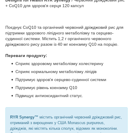
+ CoQ10 для здоров'я серця 120 капсул
Поєднує CoQ10 та органічний червоний дріжджовий рис для
підтримки здорового ліпідного метаболізму та серцево-
судинної системи. Містить 1,2 г органічного червоного
дріжджового рису разом із 40 мг коензиму Q10 на порцію.
Переваги продукту:
Сприяє здоровому метаболізму холестерину
Сприяє нормальному метаболізму ліпідів
Підтримує здоров'я серцево-судинної системи
Підтримує рівень коензиму Q10
Підвищує антиоксидантний статус.
RYR Synergy™
містить органічний червоний дріжджовий рис,
отриманий з вирощених у США Monascus purpureus,
дріжджів, які містять кілька сполук, відомих як моноколіни.