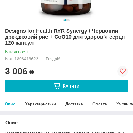
Designs for Health RYR Synergy / Червоний
дріжджовий рис + CoQ10 для здоров'я серця
120 капсул
В наявності
Код: 1808419622
Роздріб
3 006
₴
Купити
Опис
Характеристики
Доставка
Оплата
Умови п
Опис
Designs for Health RYR Synergy
/ Червоний дріжджовий рис