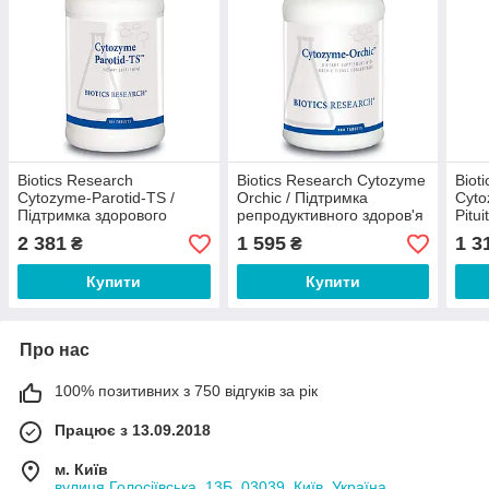
Biotics Research
Biotics Research Cytozyme
Biot
Cytozyme-Parotid-TS /
Orchic / Підтримка
Cyto
Підтримка здорового
репродуктивного здоров'я
Pitu
травлення 180 таблеток
чоловіків та жінок 100
Підт
2 381
1 595
1 3
₴
₴
таблеток
60 т
Купити
Купити
Про нас
100% позитивних з 750 відгуків за рік
Працює з 13.09.2018
м. Київ
вулиця Голосіївська, 13Б, 03039, Київ, Україна