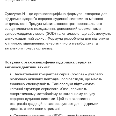
Cytozyme‑H – це органоспецифічна формула, створена для
підтримки здоров’я серцево‑судинної системи та м’язової
витривалості. Продукт містить концентрат неонатального
серця яловичого походження, доповнений ферментами
супероксиддисмутазою (SOD) та каталазою, що забезпечують
антиоксидантний захист. Формула розроблена для підтримки
клітинного відновлення, енергетичного метаболізму та
загального тонусу організму.
Потужна органоспецифічна підтримка серця та
антиоксидантний захист
Неонатальний концентрат серця (bovine) – джерело
біологічно активних пептидів і поліпептидів, що мають
тканинну специфічність. Такі сполуки підтримують
клітинні структури серцевого м’яза, сприяють
енергетичному метаболізму та загальному тонусу
серцево‑судинної системи. Цей тип залозистих
екстрактів традиційно застосовується для підтримки
органів, з яких вони отримані.
Супероксиддисмутаза (SOD) – один із ключових