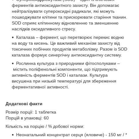
ферментів антиоксидантного захисту. Він допомагає
нейтралізувати супероксидні радикали, які можуть
пошкоджувати клітини та прискорювати старіння тканин.
SOD сприяє клітинному відновленню та зменшенню
наслідків оксидативного стресу.
Каталаза – фермент, що перетворює перекис водню
на воду та кисень. Це важливий механізм захисту від
токсичних побічних продуктів метаболізму. Разом із SOD
каталаза формує синергічну антиоксидантну систему.
Рослинна культура з природними фітосполуками –
містить поліфенольні компоненти, що підтримують
активність ферментів SOD і каталази. Культура
висушена при низькій температурі для збереження
ферментативної активності.
Додаткові факти
Розмір порції: 1 таблетка
Порцій в упаковці: 60
Кількість на порцію / % добової норми:
Неонатальний концентрат серця (яловиче) - 150 мг / *