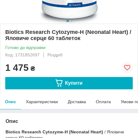
Biotics Research Cytozyme-H (Neonatal Heart) /
Яловиче серце 60 таблеток
Готово до відправки
Код: 1731852697
Роздріб
1 475
₴
Купити
Опис
Характеристики
Доставка
Оплата
Умови п
Опис
Biotics Research Cytozyme-H (Neonatal Heart)
/
Яловиче
серце 60 таблеток