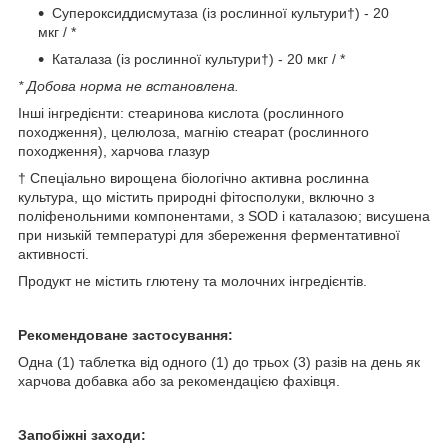
Супероксиддисмутаза (із рослинної культури†) - 20
мкг / *
Каталаза (із рослинної культури†) - 20 мкг / *
* Добова норма не встановлена.
Інші інгредієнти: стеаринова кислота (рослинного
походження), целюлоза, магнію стеарат (рослинного
походження), харчова глазур
† Спеціально вирощена біологічно активна рослинна
культура, що містить природні фітосполуки, включно з
поліфенольними компонентами, з SOD і каталазою; висушена
при низькій температурі для збереження ферментативної
активності.
Продукт не містить глютену та молочних інгредієнтів.
Рекомендоване застосування:
Одна (1) таблетка від одного (1) до трьох (3) разів на день як
харчова добавка або за рекомендацією фахівця.
Запобіжні заходи: