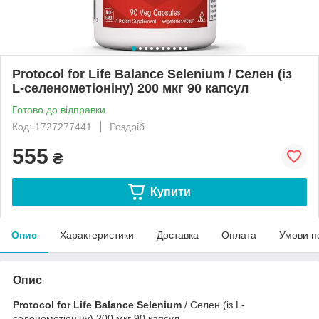
Protocol for Life Balance Selenium / Селен (із
L-селенометіоніну) 200 мкг 90 капсул
Готово до відправки
Код: 1727277441
Роздріб
555
₴
Купити
Опис
Характеристики
Доставка
Оплата
Умови п
Опис
Protocol for Life Balance Selenium
/ Селен (із L-
селенометіоніну) 200 мкг 90 капсул