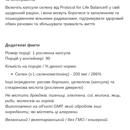
Включіть капсули селену від Protocol for Life Balance® у свій
щоденний раціон, і вони можуть боротися із запаленням та
пошкодженням вільними радикалами, підтримувати здоровий
обмін речовин та збільшувати тривалість життя.
Додаткові факти
Розмір порції: 1 рослинна капсула
Порцій у контейнері: 90
Кількість на порцію / % денної норми:
Селен (з L-селенометіоніну) - 200 мкг / 286%
Інші інгредієнти: рисове борошно, целюлоза (капсула) та
стеаринова кислота (рослинне джерело).
Не містить дріжджів, пшениці, глютена, сої, молока, яєць,
риби, молюсків чи горіхів.
Виготовлено на об'єкті GMP, який обробляє інші
інгредієнти, які містять ці алергени.
Веганський / вегетаріанський / без ГМО / кошерний.