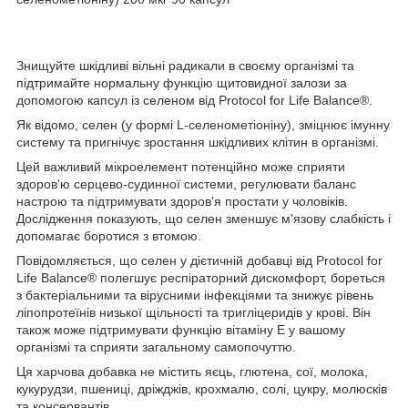
Знищуйте шкідливі вільні радикали в своєму організмі та
підтримайте нормальну функцію щитовидної залози за
допомогою капсул із селеном від Protocol for Life Balance®.
Як відомо, селен (у формі L-селенометіоніну), зміцнює імунну
систему та пригнічує зростання шкідливих клітин в організмі.
Цей важливий мікроелемент потенційно може сприяти
здоров'ю серцево-судинної системи, регулювати баланс
настрою та підтримувати здоров'я простати у чоловіків.
Дослідження показують, що селен зменшує м'язову слабкість і
допомагає боротися з втомою.
Повідомляється, що селен у дієтичній добавці від Protocol for
Life Balance® полегшує респіраторний дискомфорт, бореться
з бактеріальними та вірусними інфекціями та знижує рівень
ліпопротеїнів низької щільності та тригліцеридів у крові. Він
також може підтримувати функцію вітаміну Е у вашому
організмі та сприяти загальному самопочуттю.
Ця харчова добавка не містить яєць, глютена, сої, молока,
кукурудзи, пшениці, дріжджів, крохмалю, солі, цукру, молюсків
та консервантів.