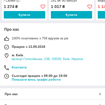
/ Селен (L-
181 мг 90 капсул
коф
селенометіонін) 200 мкг
анти
1 274
1 017
1 1
₴
₴
90 капсул
підт
Терм
Купити
Купити
Про нас
100% позитивних з 758 відгуків за рік
Працює з 13.09.2018
м. Київ
вулиця Голосіївська, 13Б, 03039, Київ, Україна
Контакти
Сьогодні працює з 09:00 до 19:00
Показати весь графік роботи
Про нас