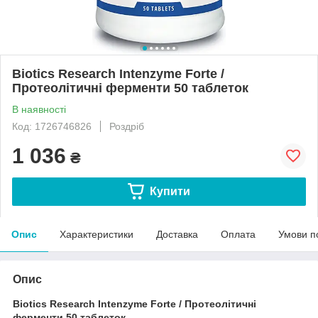
Biotics Research Intenzyme Forte /
Протеолітичні ферменти 50 таблеток
В наявності
Код: 1726746826
Роздріб
1 036
₴
Купити
Опис
Характеристики
Доставка
Оплата
Умови п
Опис
Biotics Research Intenzyme Forte / Протеолітичні
ферменти 50 таблеток