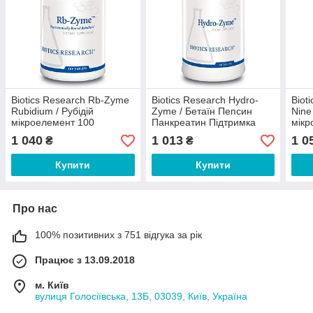
Biotics Research Rb-Zymе
Biotics Research Hydro-
Biot
Rubidium / Рубідій
Zyme / Бетаїн Пепсин
Nine
мікроелемент 100
Панкреатин Підтримка
мікр
таблеток
травлення 90 таблеток
табл
1 040
1 013
1 0
₴
₴
Купити
Купити
Про нас
100% позитивних з 751 відгука за рік
Працює з 13.09.2018
м. Київ
вулиця Голосіївська, 13Б, 03039, Київ, Україна