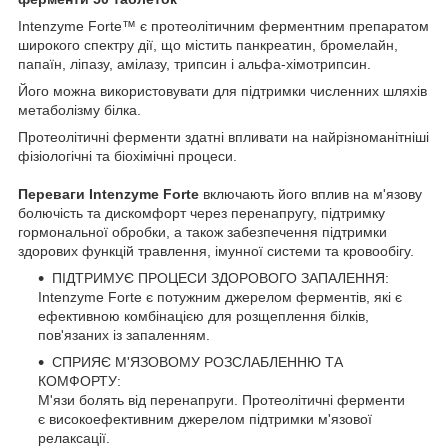
Intenzyme Forte™ є протеолітичним ферментним препаратом
широкого спектру дії, що містить панкреатин, бромелайн,
папаїн, ліпазу, амілазу, трипсин і альфа-хімотрипсин.
Його можна використовувати для підтримки численних шляхів
метаболізму білка.
Протеолітичні ферменти здатні впливати на найрізноманітніші
фізіологічні та біохімічні процеси.
Переваги Intenzyme Forte
включають його вплив на м'язову
болючість та дискомфорт через перенапругу, підтримку
гормональної обробки, а також забезпечення підтримки
здорових функцій травлення, імунної системи та кровообігу.
ПІДТРИМУЄ ПРОЦЕСИ ЗДОРОВОГО ЗАПАЛЕННЯ:
Intenzyme Forte є потужним джерелом ферментів, які є
ефективною комбінацією для розщеплення білків,
пов'язаних із запаленням.
СПРИЯЄ М'ЯЗОВОМУ РОЗСЛАБЛЕННЮ ТА
КОМФОРТУ:
М'язи болять від перенапруги. Протеолітичні ферменти
є високоефективним джерелом підтримки м'язової
релаксації.