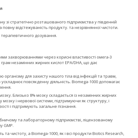
ул
ну зі стратегічно розташованого підприємства у південній
а повну відстежуваність продукту. та незрівнянної чистоти.
ля терапевтичного дозування.
ними захворюваннями через корисні властивості омега-3
1 грам незамінних жирних кислот EPA/DHA, що дає
організму для захисту нашого тіла від інфекцій та травм,
 ускладнює повсякденну діяльність. Biomega-1000 допомагає
лення.
 мозку. Близько 8% мозку складається із незамінних жирних
 мозку і нервової системи, підтримуючи як структуру, і
ості і підтримують загальне пізнання.
робничому та лабораторному підприємстві, ліцензованому
му GMP.
а чистоту, а Biomega-1000, як і всі продукти Biotics Research,