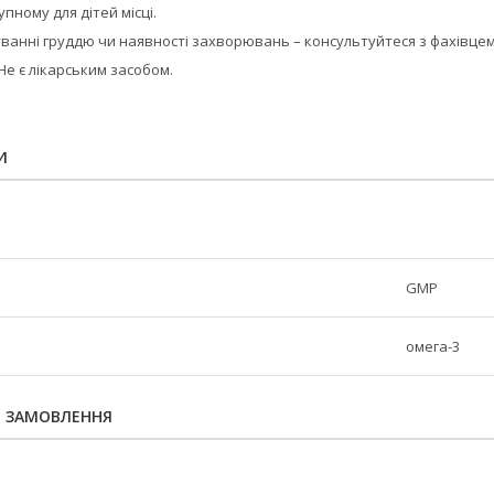
пному для дітей місці.
дуванні груддю чи наявності захворювань – консультуйтеся з фахівцем
Не є лікарським засобом.
И
GMP
омега-3
Я ЗАМОВЛЕННЯ