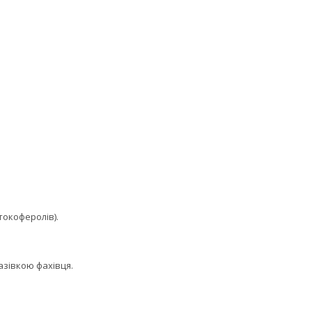
 токоферолів).
азівкою фахівця.