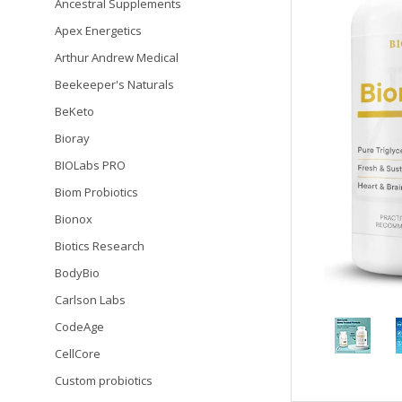
Ancestral Supplements
Apex Energetics
Arthur Andrew Medical
Beekeeper's Naturals
BeKeto
Bioray
BIOLabs PRO
Biom Probiotics
Bionox
Biotics Research
BodyBio
Carlson Labs
CodeAge
CellCore
Custom probiotics