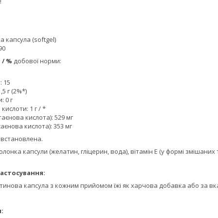
!
ка капсула (softgel)
90
ю
/ %
добової норми:
: 15
,5 г (2%*)
: 0 г
кислоти: 1 г / *
аєнова кислота): 529 мг
аєнова кислота): 353 мг
 встановлена.
болонка капсули (желатин, гліцерин, вода), вітамін Е (у формі змішаних
астосування:
атинова капсула з кожним прийомом їжі як харчова добавка або за вк
: