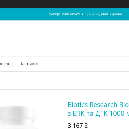
вулиця Голосіївська, 13Б, 03039, Київ, Україна
рнення
Контакти
Biotics Research B
з ЕПК та ДГК 1000 
3 167 ₴