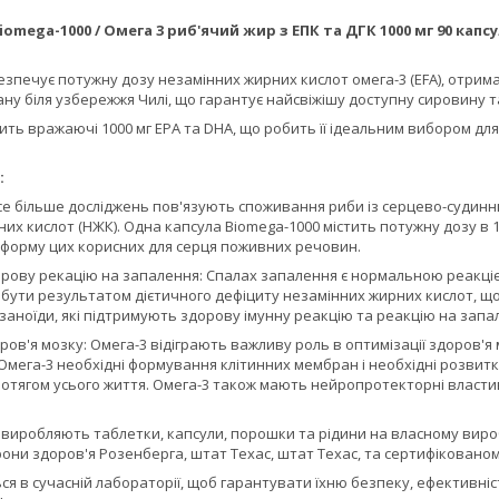
Biomega-1000 / Омега 3 риб'ячий жир з ЕПК та ДГК 1000 мг 90 капс
зпечує потужну дозу незамінних жирних кислот омега-3 (EFA), отрима
ану біля узбережжя Чилі, що гарантує найсвіжішу доступну сировину т
ить вражаючі 1000 мг EPA та DHA, що робить її ідеальним вибором д
:
Все більше досліджень пов'язують споживання риби із серцево-судин
их кислот (НЖК). Одна капсула Biomega-1000 містить потужну дозу в 
форму цих корисних для серця поживних речовин.
рову рекацію на запалення: Спалах запалення є нормальною реакцією 
бути результатом дієтичного дефіциту незамінних жирних кислот, що
аноїди, які підтримують здорову імунну реакцію та реакцію на запа
ров'я мозку: Омега-3 відіграють важливу роль в оптимізації здоров'я
 Омега-3 необхідні формування клітинних мембран і необхідні розвитку
ротягом усього життя. Омега-3 також мають нейропротекторні властив
ch виробляють таблетки, капсули, порошки та рідини на власному ви
они здоров'я Розенберга, штат Техас, штат Техас, та сертифіковано
 в сучасній лабораторії, щоб гарантувати їхню безпеку, ефективність т