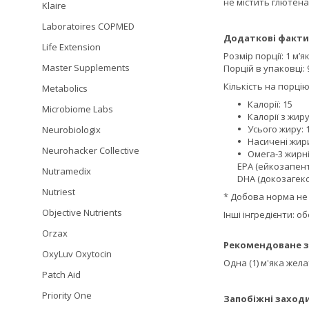
не містить глютена
Klaire
Laboratoires COPMED
Додаткові факти
Life Extension
Розмір порції: 1 м’я
Master Supplements
Порцій в упаковці: 
Кількість на порці
Metabolics
Калорії: 15
Microbiome Labs
Калорії з жиру
Усього жиру: 1
Neurobiologix
Насичені жири
Neurohacker Collective
Омега‑3 жирні 
EPA (ейкозапент
Nutramedix
DHA (докозагекс
Nutriest
* Добова норма не
Objective Nutrients
Інші інгредієнти: о
Orzax
Рекомендоване з
OxyLuv Oxytocin
Одна (1) м'яка жел
Patch Aid
Priority One
Запобіжні заходи