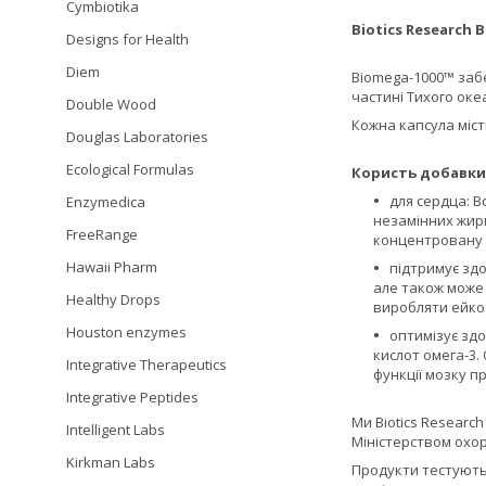
Cymbiotika
Biotics Research 
Designs for Health
Diem
Biomega-1000™ забе
частині Тихого оке
Double Wood
Кожна капсула міст
Douglas Laboratories
Ecological Formulas
Користь добавки
для сердца: 
Enzymedica
незамінних жирн
FreeRange
концентровану 
Hawaii Pharm
підтримує здо
але також може 
Healthy Drops
виробляти ейкоз
Houston enzymes
оптимізує здо
кислот омега-3.
Integrative Therapeutics
функції мозку п
Integrative Peptides
Ми Biotics Resear
Intelligent Labs
Міністерством охор
Kirkman Labs
Продукти тестуються