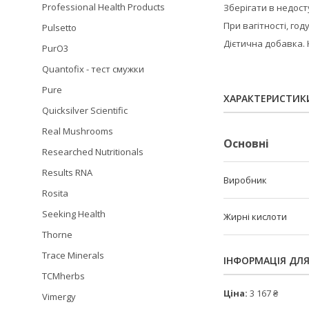
Professional Health Products
Зберігати в недосту
При вагітності, го
Pulsetto
Дієтична добавка. 
PurO3
Quantofix - тест смужки
Pure
ХАРАКТЕРИСТИК
Quicksilver Scientific
Real Mushrooms
Основні
Researched Nutritionals
Results RNA
Виробник
Rosita
Seeking Health
Жирні кислоти
Thorne
Trace Minerals
ІНФОРМАЦІЯ ДЛ
TCMherbs
Ціна:
3 167 ₴
Vimergy