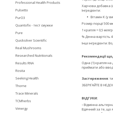
Professional Health Products
Харчова добавка (
Pulsetto
Інгредієнти:
Вітамін К (у в
PurO3
Розмір порції 500 мк
Quantofix - тест смужки
1 крапля = 0,5 міліг
Pure
% Денна вартість 
Quicksilver Scientific
Інші інгредієнти: В
Real Mushrooms
Researched Nutritionals
Рекомендації що
Одна (1) крапля на
Results RNA
приймати або ввод
Rosita
Seeking Health
Застереження
: т
ЗБЕРІГАЙТЕ В НЕДО
Thorne
Trace Minerals
ВІДГУКИ:
TCMherbs
-
Відмінна альтерна
Vimergy
Вдячний за те, що я