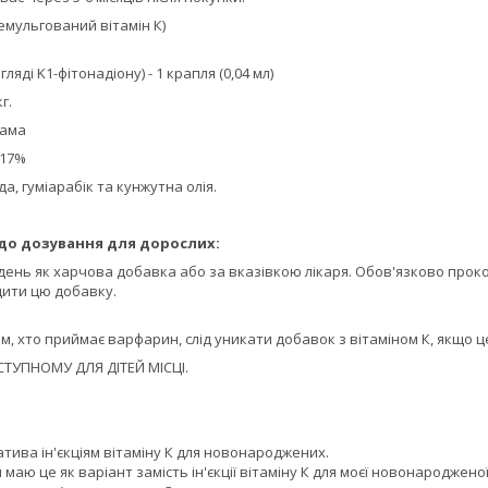
емульгований вітамін К)
игляді K1-фітонадіону) - 1 крапля (0,04 мл)
г.
рама
417%
ода, гуміарабік та кунжутна олія.
до дозування для дорослих:
 день як харчова добавка або за вказівкою лікаря. Обов'язково прок
ити цю добавку.
им, хто приймає варфарин, слід уникати добавок з вітаміном К, якщо 
СТУПНОМУ ДЛЯ ДІТЕЙ МІСЦІ.
тива ін'єкціям вітаміну К для новонароджених.
 маю це як варіант замість ін'єкції вітаміну К для моєї новонародженої 