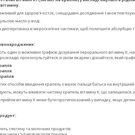
вітаміну.
важливий для здоров'я кісток, і нещодавні дослідження також пов'язую
ульсією масло-у-воді.
ла диспергована в мікроскопічні частинки, щоб полегшити абсорбцію т
новонароджених:
ають один із можливих графіків дозування перорального вітаміну К, 
 розклади; проконсультуйтеся зі своїм лікарем і дізнайтеся, який гр
крапля
крапля
 крапля
тих способів введення крапель є мазок пальця батька на внутрішній
дують, можуть вживати частину крапель вітаміну К, що залишилася, що
рийом вітаміну К може бути протипоказаний у випадку, якщо дитина п
родукт:
тить глютену та молочних продуктів.
иває через 5-6 місяців після покупки.