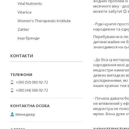
жодних проблем із
Vital Nutrients
місячного віку - д
можете забути! 😉 
Vitanica
Women's Therapeutic Institute
- Рідкі краплі про
народженні та одну
Zahler
Перебуваючи в ліка
Інші бренди
дитини майже не бу
знаходимося на сьо
КОНТАКТИ
- До біса ці мотор
народження моєї до
медсестри намагали
деяких випадках ві
дослідженнями, які 
+380 (50) 080-92-72
інших країнах теж 
+380 (44) 388-92-72
- Почала давати бі
не впевнений у ефе
медсестра не поясн
мрією. Вона дуже с
Менеджер