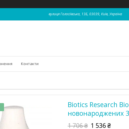
вулиця Голосіївська, 13Б, 03039, Київ, Україна
рнення
Контакти
Biotics Research Bi
новонароджених 3
1 706 ₴
1 536 ₴