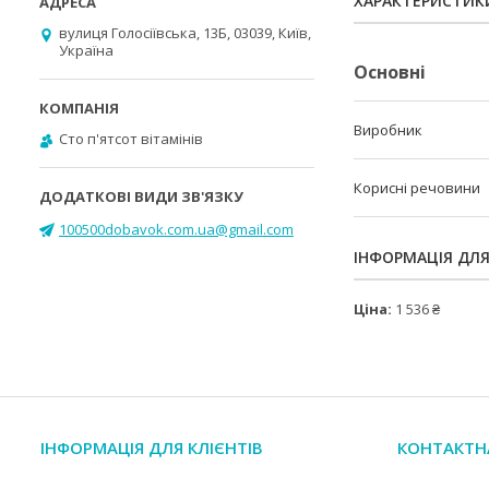
ХАРАКТЕРИСТИК
вулиця Голосіївська, 13Б, 03039, Київ,
Україна
Основні
Виробник
Cто п'ятсот вітамінів
Корисні речовини
100500dobavok.com.ua@gmail.com
ІНФОРМАЦІЯ ДЛ
Ціна:
1 536 ₴
ІНФОРМАЦІЯ ДЛЯ КЛІЄНТІВ
КОНТАКТН