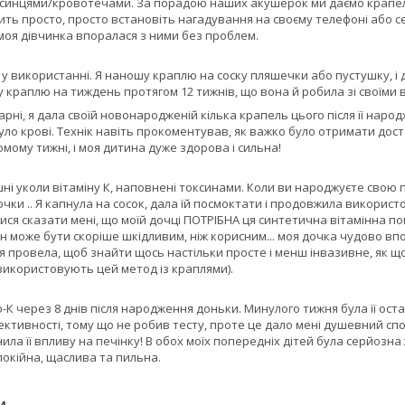
 синцями/кровотечами. За порадою наших акушерок ми даємо крапель
осить просто, просто встановіть нагадування на своєму телефоні або 
моя дівчинка впоралася з ними без проблем.
сті у використанні. Я наношу краплю на соску пляшечки або пустушку,
 краплю на тиждень протягом 12 тижнів, що вона й робила зі своїми 
рні, я дала своїй новонародженій кілька крапель цього після її народж
ло крові. Технік навіть прокоментував, як важко було отримати доста
мому тижні, і моя дитина дуже здорова і сильна!
ошні уколи вітаміну К, наповнені токсинами. Коли ви народжуєте свою
чки .. Я капнула на сосок, дала їй посмоктати і продовжила використов
ся сказати мені, що моїй дочці ПОТРІБНА ця синтетична вітамінна пог
н може бути скоріше шкідливим, ніж корисним... моя дочка чудово впор
я провела, щоб знайти щось настільки просте і менш інвазивне, як щос
використовують цей метод із краплями).
о-К через 8 днів після народження доньки. Минулого тижня була її оста
ктивності, тому що не робив тесту, проте це дало мені душевний спокій
ила її впливу на печінку! В обох моїх попередніх дітей була серйозна
покійна, щаслива та пильна.