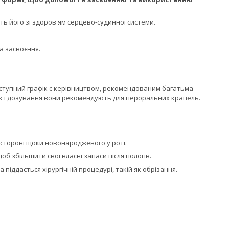
ть його зі здоров'ям серцево-судинної системи.
а засвоєння.
наступний графік є керівництвом, рекомендованим багатьма
афік і дозування вони рекомендують для пероральних крапель.
 стороні щоки новонародженого у роті.
б збільшити свої власні запаси після пологів.
іддається хірургічній процедурі, такій як обрізання.