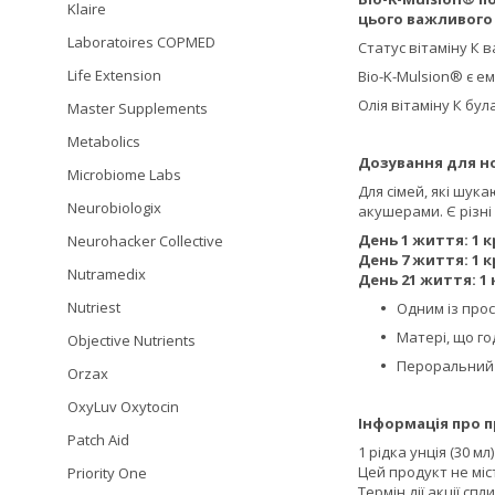
Klaire
цього важливого 
Laboratoires COPMED
Статус вітаміну К 
Life Extension
Bio-K-Mulsion® є ем
Олія вітаміну К бу
Master Supplements
Metabolics
Дозування для 
Microbiome Labs
Для сімей, які шук
Neurobiologix
акушерами. Є різні
День 1 життя: 1 
Neurohacker Collective
День 7 життя: 1 
Nutramedix
День 21 життя: 1
Nutriest
Одним із прос
Матері, що го
Objective Nutrients
Пероральний п
Orzax
OxyLuv Oxytocin
Інформація про п
Patch Aid
1 рідка унція (30 мл)
Цей продукт не міс
Priority One
Термін дії акції спл