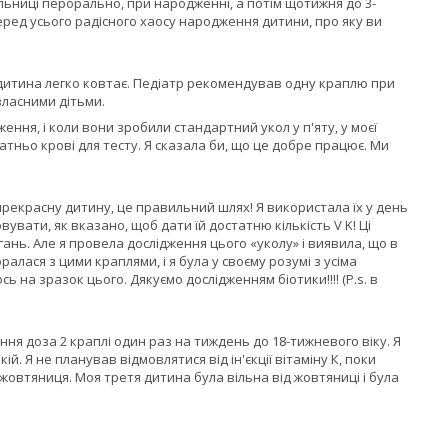
ниці перорально, при народженні, а потім щотижня до 3-
серед усього радісного хаосу народження дитини, про яку ви
 і дитина легко ковтає. Педіатр рекомендував одну краплю при
власними дітьми.
ення, і коли вони зробили стандартний укол у п'яту, у моєї
тньо крові для тесту. Я сказала би, що це добре працює. Ми
 прекрасну дитину, це правильний шлях! Я використала їх у день
увати, як вказано, щоб дати їй достатню кількість V K! Ці
ань. Але я провела дослідження цього «уколу» і виявила, що в
алася з цими краплями, і я була у своєму розумі з усіма
ь на зразок цього. Дякуємо дослідженням біотики!!!! (P.s. в
ння доза 2 краплі один раз на тиждень до 18-тижневого віку. Я
. Я не планував відмовлятися від ін'єкції вітаміну К, поки
 жовтяниця. Моя третя дитина була вільна від жовтяниці і була