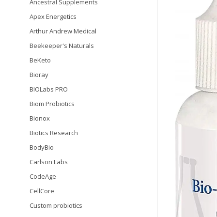
Ancestral Supplements
Apex Energetics
Arthur Andrew Medical
Beekeeper's Naturals
BeKeto
Bioray
BIOLabs PRO
Biom Probiotics
Bionox
Biotics Research
BodyBio
Carlson Labs
CodeAge
CellCore
Custom probiotics