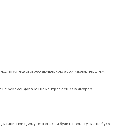
онсультуйтеся зі своєю акушеркою або лікарем, перш ніж
це не рекомендовано і не контролюється їх лікарем.
дитини. При цьому всі її аналізи були в нормі, і у нас не було