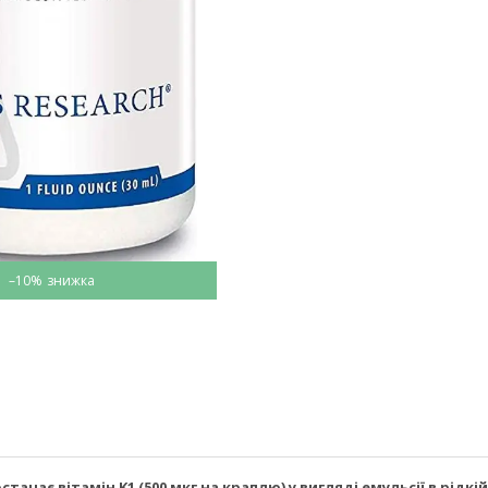
–10%
остачає вітамін K1 (500 мкг на краплю) у вигляді емульсії в р