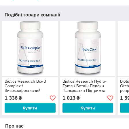
Подібні товари компанії
Biotics Research Bio-B
Biotics Research Hydro-
Biot
Complex /
Zyme / Бетаїн Пепсин
Orch
Високоефективний
Панкреатин Підтримка
репр
комплекс вітамінів групи Б
травлення 90 таблеток
чоло
1 336
1 013
1 5
₴
₴
90 таблеток
табл
Купити
Купити
Про нас