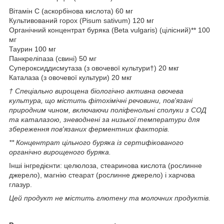
Вітамін С (аскорбінова кислота) 60 мг
Культивований горох (Pisum sativum) 120 мг
Органічний концентрат буряка (Beta vulgaris) (цілісний)** 100
мг
Таурин 100 мг
Панкреліпаза (свині) 50 мг
Супероксиддисмутаза (з овочевої культури†) 20 мкг
Каталаза (з овочевої культури) 20 мкг
† Спеціально вирощена біологічно активна овочева
культура, що містить фітохімічні речовини, пов'язані
природним чином, включаючи поліфенольні сполуки з СОД
та каталазою, зневоднені за низької температури для
збереження пов'язаних ферментних факторів.
** Концентрат цільного буряка із сертифікованого
органічно вирощеного буряка.
Інші інгредієнти: целюлоза, стеаринова кислота (рослинне
джерело), магнію стеарат (рослинне джерело) і харчова
глазур.
Цей продукт не містить глютену та молочних продуктів.