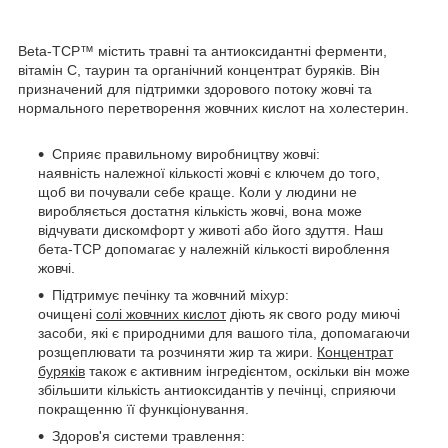
Beta-TCP™ містить травні та антиоксидантні ферменти,
вітамін С, таурин та органічний концентрат буряків. Він
призначений для підтримки здорового потоку жовчі та
нормального перетворення жовчних кислот на холестерин.
Сприяє правильному виробництву жовчі:
наявність належної кількості жовчі є ключем до того,
щоб ви почували себе краще. Коли у людини не
виробляється достатня кількість жовчі, вона може
відчувати дискомфорт у животі або його здуття. Наш
бета-TCP допомагає у належній кількості вироблення
жовчі.
Підтримує печінку та жовчний міхур:
очищені
солі жовчних кислот
діють як свого роду миючі
засоби, які є природними для вашого тіла, допомагаючи
розщеплювати та розчиняти жир та жири.
Концентрат
буряків
також є активним інгредієнтом, оскільки він може
збільшити кількість антиоксидантів у печінці, сприяючи
покращенню її функціонування.
Здоров'я системи травлення: