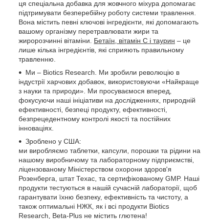
ця спеціальна добавка для жовчного міхура допомагає
підтримувати безперебійну роботу системи травлення.
Вона містить певні ключові інгредієнти, які допомагають
вашому організму перетравлювати жири та
жиророзчинні вітаміни.
Бетаїн, вітамін С і таурин
– це
лише кілька інгредієнтів, які сприяють правильному
травленню.
Ми – Biotics Research. Ми зробили революцію в
індустрії харчових добавок, використовуючи «Найкраще
з науки та природи». Ми просуваємося вперед,
фокусуючи наші ініціативи на дослідженнях, природній
ефективності, безпеці продукту, ефективності,
безпрецедентному контролі якості та постійних
інноваціях.
Зроблено у США:
ми виробляємо таблетки, капсули, порошки та рідини на
нашому виробничому та лабораторному підприємстві,
ліцензованому Міністерством охорони здоров'я
Розенберга, штат Техас, та сертифікованому GMP. Наші
продукти тестуються в нашій сучасній лабораторії, щоб
гарантувати їхню безпеку, ефективність та чистоту, а
також оптимальні НЖК, як і всі продукти Biotics
Research, Beta-Plus не містить глютена!