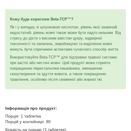
Кому буде корисним Beta-TCP™?
Як і у випадку зі шлунковою кислотою, рівень якої зазвичай
недостатній, рівень жовчі також може бути надто низьким. Від
стресу до дієти з високим вмістом цукру, надмірної
токсичності та запалень, виробництво та виділення жовчі
можуть бути спричинені аспектами сучасного способу життя.
Використовуйте Beta-TCP™ для підтримки травної системи
при застої або нестачі жовчі. Цей продукт може сприяти
покращенню перистальтики кишківника, зменшенню
газоутворення та здуття живота, а також покращенню
травлення, особливо після смаженої або жирної їжі.
Інформація про продукт:
Порція: 1 таблетка
Порцій у контейнері: 90
Кількість на порцію (1 таблетка):