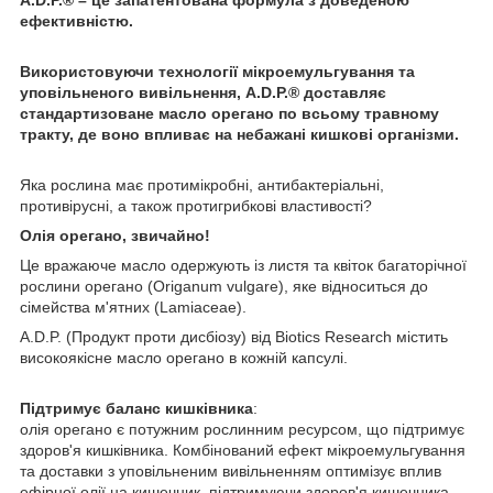
ефективністю.
Використовуючи технології мікроемульгування та
уповільненого вивільнення, A.D.P.® доставляє
стандартизоване масло орегано по всьому травному
тракту, де воно впливає на небажані кишкові організми.
Яка рослина має протимікробні, антибактеріальні,
противірусні, а також протигрибкові властивості?
Олія орегано, звичайно!
Це вражаюче масло одержують із листя та квіток багаторічної
рослини орегано (Origanum vulgare), яке відноситься до
сімейства м'ятних (Lamiaceae).
A.D.P. (Продукт проти дисбіозу) від Biotics Research містить
високоякісне масло орегано в кожній капсулі.
Підтримує баланс кишківника
:
олія орегано є потужним рослинним ресурсом, що підтримує
здоров'я кишківника. Комбінований ефект мікроемульгування
та доставки з уповільненим вивільненням оптимізує вплив
ефірної олії на кишечник, підтримуючи здоров'я кишечника.