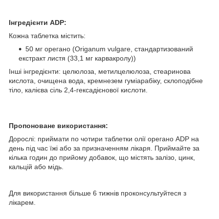
Інгредієнти ADP
:
Кожна таблетка містить:
50 мг орегано (Origanum vulgare, стандартизований
екстракт листя (33,1 мг карвакролу))
Інші інгредієнти: целюлоза, метилцелюлоза, стеаринова
кислота, очищена вода, кремнезем гуміарабіку, склоподібне
тіло, калієва сіль 2,4-гексадієнової кислоти.
Пропоноване використання:
Дорослі: приймати по чотири таблетки олії орегано ADP на
день під час їжі або за призначенням лікаря. Приймайте за
кілька годин до прийому добавок, що містять залізо, цинк,
кальцій або мідь.
Для використання більше 6 тижнів проконсультуйтеся з
лікарем.