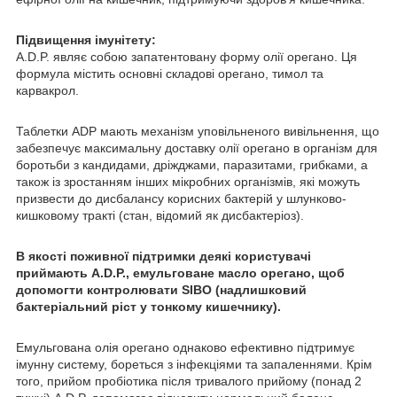
Підвищення імунітету:
A.D.P. являє собою запатентовану форму олії орегано. Ця
формула містить основні складові орегано, тимол та
карвакрол.
Таблетки ADP мають механізм уповільненого вивільнення, що
забезпечує максимальну доставку олії орегано в організм для
боротьби з кандидами, дріжджами, паразитами, грибками, а
також із зростанням інших мікробних організмів, які можуть
призвести до дисбалансу корисних бактерій у шлунково-
кишковому тракті (стан, відомий як дисбактеріоз).
В якості поживної підтримки деякі користувачі
приймають A.D.P., емульговане масло орегано, щоб
допомогти контролювати SIBO (надлишковий
бактеріальний ріст у тонкому кишечнику).
Емульгована олія орегано однаково ефективно підтримує
імунну систему, бореться з інфекціями та запаленнями. Крім
того, прийом пробіотика після тривалого прийому (понад 2