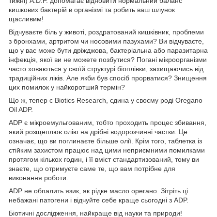
тижні) A.D.P. допомагає відновити нормальний баланс
кишкових бактерій в організмі та робить ваш шлунок
щасливим!
Відчуваєте біль у животі, роздратований кишківник, проблеми
з бронхами, артритом чи носовими пазухами? Ви відчуваєте,
що у вас може бути дріжджова, бактеріальна або паразитарна
інфекція, якої ви не можете позбутися? Погані мікроорганізми
часто ховаються у своїй структурі біоплівки, захищаючись від
традиційних ліків. Але якби був спосіб прорватися? Знищення
цих помилок у найкоротший термін?
Що ж, тепер є Biotics Research, єдина у своєму роді Oregano
Oil ADP.
ADP є мікроемульгованим, тобто проходить процес збивання,
який розщеплює олію на дрібні водорозчинні частки. Це
означає, що ви поглинаєте більше олії. Крім того, таблетка із
стійким захистом працює над цими неприємними помилками
протягом кількох годин, і її вміст стандартизований, тому ви
знаєте, що отримуєте саме те, що вам потрібне для
виконання роботи.
ADP не обпалить язик, як рідке масло орегано. Зітріть ці
небажані патогени і відчуйте себе краще сьогодні з ADP.
Біотичні дослідження, найкраще від науки та природи!