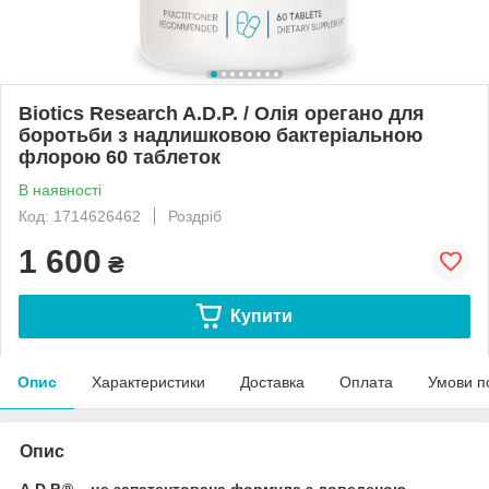
Biotics Research A.D.P. / Олія орегано для
боротьби з надлишковою бактеріальною
флорою 60 таблеток
В наявності
Код: 1714626462
Роздріб
1 600
₴
Купити
Опис
Характеристики
Доставка
Оплата
Умови п
Опис
A.D.P.® – це запатентована формула з доведеною