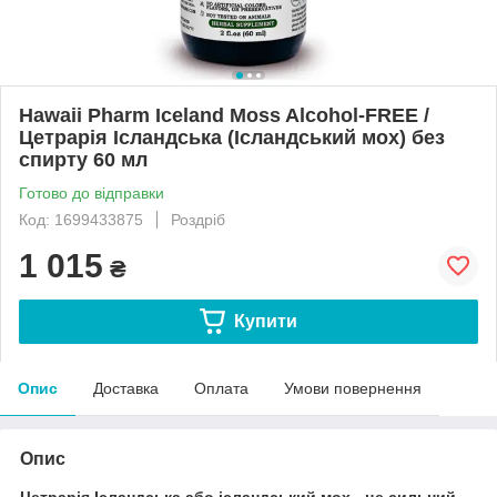
Hawaii Pharm Iceland Moss Alcohol-FREE /
Цетрарія Ісландська (Ісландський мох) без
спирту 60 мл
Готово до відправки
Код: 1699433875
Роздріб
1 015
₴
Купити
Опис
Доставка
Оплата
Умови повернення
Опис
Цетрарія Ісландська або ісландський мох - це сильний