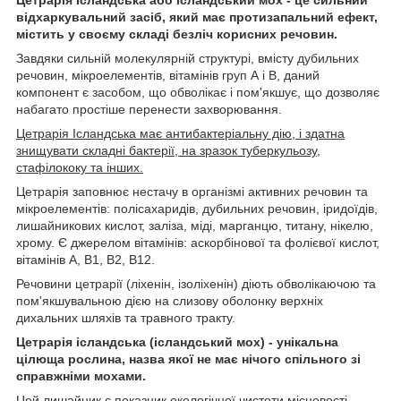
відхаркувальний засіб, який має протизапальний ефект,
містить у своєму складі безліч корисних речовин.
Завдяки сильній молекулярній структурі, вмісту дубильних
речовин, мікроелементів, вітамінів груп А і В, даний
компонент є засобом, що обволікає і пом'якшує, що дозволяє
набагато простіше перенести захворювання.
Цетрарія Ісландська має антибактеріальну дію, і здатна
знищувати складні бактерії, на зразок туберкульозу,
стафілококу та інших.
Цетрарія заповнює нестачу в організмі активних речовин та
мікроелементів: полісахаридів, дубильних речовин, іридоїдів,
лишайникових кислот, заліза, міді, марганцю, титану, нікелю,
хрому. Є джерелом вітамінів: аскорбінової та фолієвої кислот,
вітамінів А, В1, В2, В12.
Речовини цетрарії (ліхенін, ізоліхенін) діють обволікаючою та
пом'якшувальною дією на слизову оболонку верхніх
дихальних шляхів та травного тракту.
Цетрарія ісландська (ісландський мох) - унікальна
цілюща рослина, назва якої не має нічого спільного зі
справжніми мохами.
Цей лишайник є показник екологічної чистоти місцевості.