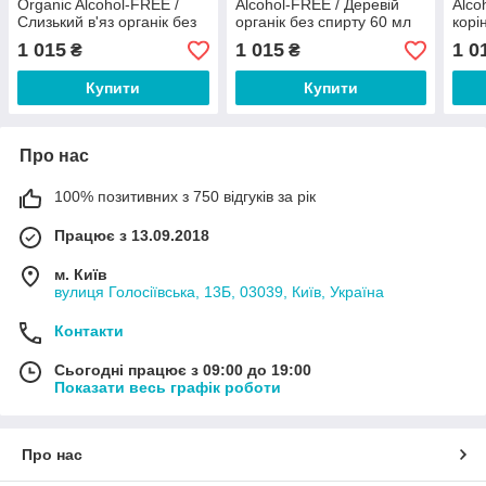
Organic Alcohol-FREE /
Alcohol-FREE / Деревій
Alco
Слизький в'яз органік без
органік без спирту 60 мл
корі
спирту 60 мл
1 015
1 015
1 0
₴
₴
Купити
Купити
Про нас
100% позитивних з 750 відгуків за рік
Працює з 13.09.2018
м. Київ
вулиця Голосіївська, 13Б, 03039, Київ, Україна
Контакти
Сьогодні працює з 09:00 до 19:00
Показати весь графік роботи
Про нас