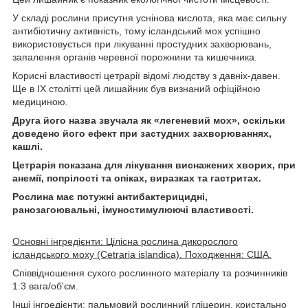
У складі рослини присутня уснінова кислота, яка має сильну
антибіотичну активність, тому ісландський мох успішно
використовується при лікуванні простудних захворювань,
запалення органів черевної порожнини та кишечника.
Корисні властивості цетрарії відомі людству з давніх-давен.
Ще в ІХ столітті цей лишайник був визнаний офіційною
медициною.
Друга його назва звучала як «легеневий мох», оскільки
доведено його ефект при застудних захворюваннях,
кашлі.
Цетрарія показана для лікування виснажених хворих, при
анемії, попрілості та опіках, виразках та гастритах.
Рослина має потужні антибактерицидні,
ранозагоювальні, імуностимулюючі властивості.
Основні інгредієнти: Цілісна рослина дикорослого
ісландського моху (Cetraria islandica). Походження: США.
Співвідношення сухого рослинного матеріалу та розчинників
1:3 вага/об'єм.
Інші інгредієнти: пальмовий рослинний гліцерин, кристально