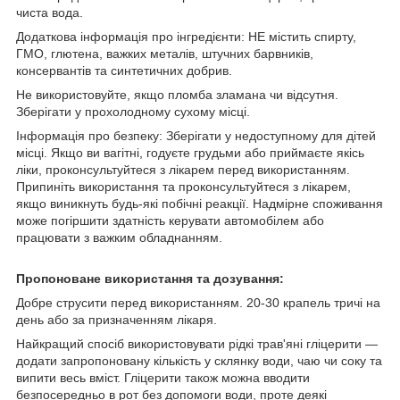
чиста вода.
Додаткова інформація про інгредієнти: НЕ містить спирту,
ГМО, глютена, важких металів, штучних барвників,
консервантів та синтетичних добрив.
Не використовуйте, якщо пломба зламана чи відсутня.
Зберігати у прохолодному сухому місці.
Інформація про безпеку: Зберігати у недоступному для дітей
місці. Якщо ви вагітні, годуєте грудьми або приймаєте якісь
ліки, проконсультуйтеся з лікарем перед використанням.
Припиніть використання та проконсультуйтеся з лікарем,
якщо виникнуть будь-які побічні реакції. Надмірне споживання
може погіршити здатність керувати автомобілем або
працювати з важким обладнанням.
Пропоноване використання та дозування:
Добре струсити перед використанням. 20-30 крапель тричі на
день або за призначенням лікаря.
Найкращий спосіб використовувати рідкі трав'яні гліцерити —
додати запропоновану кількість у склянку води, чаю чи соку та
випити весь вміст. Гліцерити також можна вводити
безпосередньо в рот без допомоги води, проте деякі