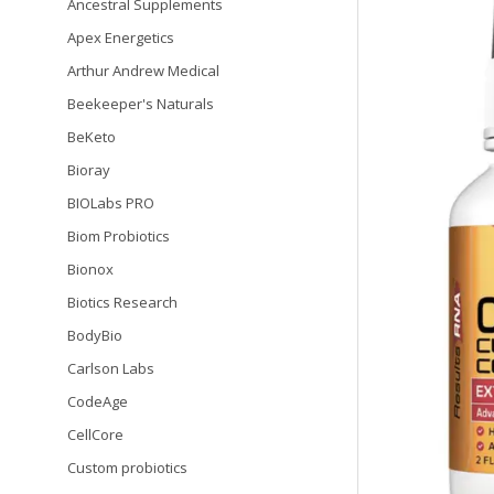
Ancestral Supplements
Apex Energetics
Arthur Andrew Medical
Beekeeper's Naturals
BeKeto
Bioray
BIOLabs PRO
Biom Probiotics
Bionox
Biotics Research
BodyBio
Carlson Labs
CodeAge
CellCore
Custom probiotics