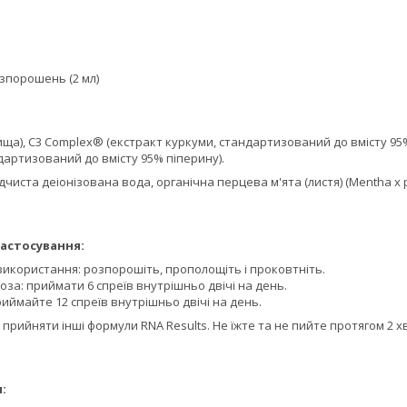
озпорошень (2 мл)
ща), C3 Complex® (екстракт куркуми, стандартизований до вмісту 95%
ндартизований до вмісту 95% піперину).
адчиста деіонізована вода, органічна перцева м'ята (листя) (Mentha x pi
астосування:
икористання: розпорошіть, прополощіть і проковтніть.
за: приймати 6 спреїв внутрішньо двічі на день.
иймайте 12 спреїв внутрішньо двічі на день.
прийняти інші формули RNA Results. Не їжте та не пийте протягом 2 хв
: