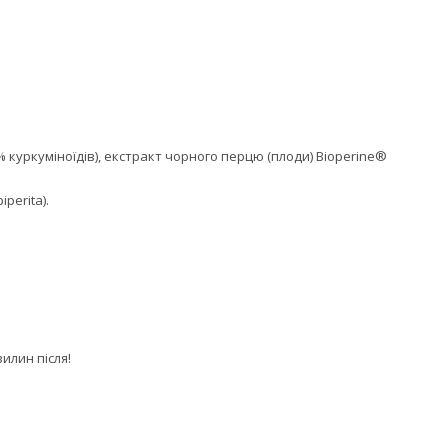
 куркуміноїдів), екстракт чорного перцю (плоди) Bioperine®
perita).
илин після!