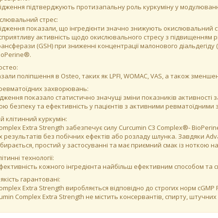
лідження підтверджують протизапальну роль куркуміну у модулюванні
слювальний стрес:
лідження показали, що інгредієнти значно знижують окислювальний ст
сприятливу активність щодо окислювального стресу з підвищенням р
рансферази (GSH) при зниженні концентрації малонового діальдегіду (
ioPerine®.
остео:
зали поліпшення в Osteo, таких як LPFI, WOMAC, VAS, а також зменшен
ревматоїдних захворювань:
ідження показало статистично значущі зміни показників активності з
ою безпеку та ефективність у пацієнтів з активними ревматоїдними 
 клітинний куркумін:
Complex Extra Strength забезпечує силу Curcumin C3 Complex®- BioPe
результатів без побічних ефектів або розладу шлунка. Завдяки Advanc
бирається, простий у застосуванні та має приємний смак із ноткою на
ітинні технології:
фективність кожного інгредієнта найбільш ефективним способом та
якість гарантовані:
Complex Extra Strength виробляється відповідно до строгих норм cGMP
cumin Complex Extra Strength не містить консервантів, спирту, штучних