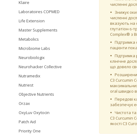
Klaire
численні дос
Laboratoires COPMED
Знижує оки
численні дос
Life Extension
вказують на 
глутатіон-s-т
Master Supplements
Complex® з B
Metabolics
Підтримка 
пацієнти пока
Microbiome Labs
Підтримка 
Neurobiologix
клінічне досл
Neurohacker Collective
що довело св
Розширений
Nutramedix
C3 Curcumin 
Nutriest
максимальних 
oral швидко в
Objective Nutrients
Передові кл
Orzax
забезпечує е
OxyLuv Oxytocin
Чистота та 
C3 Curcumin 
Patch Aid
якості C3 Cur
Priority One