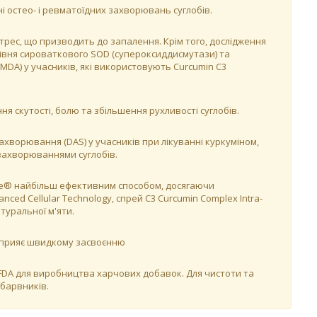
 остео- і ревматоїдних захворювань суглобів.
рес, що призводить до запалення. Крім того, дослідження
івня сироваткового SOD (супероксиддисмутази) та
MDA) у учасників, які використовують Curcumin C3
ня скутості, болю та збільшення рухливості суглобів.
ахворювання (DAS) у учасників при лікуванні куркуміном,
захворюваннями суглобів.
rine® найбільш ефективним способом, досягаючи
ed Cellular Technology, спрей C3 Curcumin Complex Intra-
туральної м'яти.
 сприяє швидкому засвоєнню
 FDA для виробництва харчових добавок. Для чистоти та
 барвників.