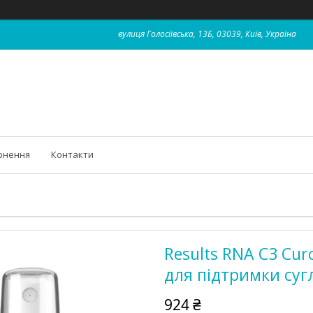
вулиця Голосіївська, 13Б, 03039, Київ, Україна
рнення
Контакти
Results RNA C3 Cur
для підтримки сугл
924 ₴