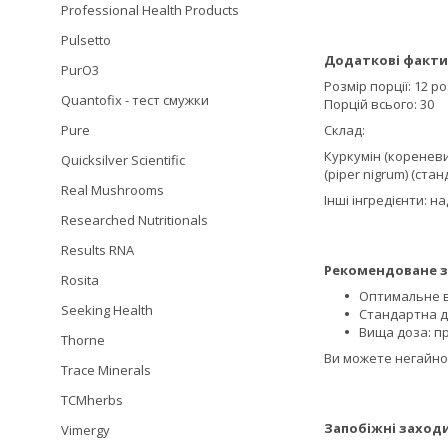
Professional Health Products
Pulsetto
Додаткові факти
PurO3
Розмір порції: 12 р
Quantofix - тест смужки
Порцій всього: 30
Pure
Склад:
Куркумін (кореневи
Quicksilver Scientific
(piper nigrum) (ста
Real Mushrooms
Інші інгредієнти: н
Researched Nutritionals
Results RNA
Рекомендоване з
Rosita
Оптимальне в
Seeking Health
Стандартна до
Вища доза: пр
Thorne
Ви можете негайно 
Trace Minerals
TCMherbs
Запобіжні заходи
Vimergy