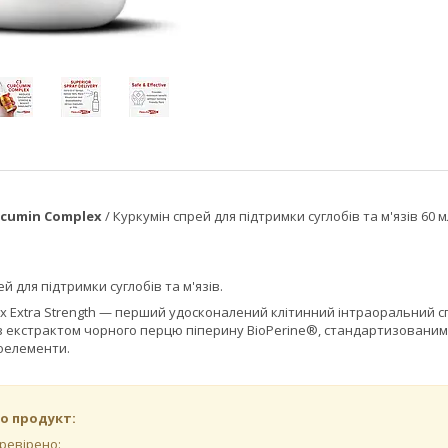
rcumin Complex
/ Куркумін спрей для підтримки суглобів та м'язів 60 м
й для підтримки суглобів та м'язів.
x Extra Strength — перший удосконалений клітинний інтраоральний с
 з екстрактом чорного перцю піперину BioPerine®, стандартизованим
роелементи.
о продукт:
еревірено: