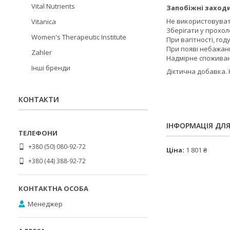
Vital Nutrients
Запобіжні заходи
Не використовуват
Vitanica
Зберігати у прохоло
Women's Therapeutic Institute
При вагітності, го
При появі небажани
Zahler
Надмірне споживан
Інші бренди
Дієтична добавка. 
КОНТАКТИ
ІНФОРМАЦІЯ ДЛ
+380 (50) 080-92-72
Ціна:
1 801 ₴
+380 (44) 388-92-72
Менеджер