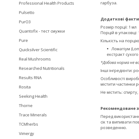
гарбуза.
Professional Health Products
Pulsetto
Додаткові факти
PurO3
Розмір порції: 1 мл
Quantofix - тест смужки
Порцій в упаковці: 
Pure
Кількість на порцію
Ломатіум (Loma
Quicksilver Scientific
екстракт сухого
Real Mushrooms
*Добова норма не в
Researched Nutritionals
Інші інгредієнти: р
Results RNA
Особливості виробн
містити частинки р
Rosita
Не містить: спирту
Seeking Health
Thorne
Рекомендоване з
Trace Minerals
Перед використанн
сік та випивати по
TCMherbs
розведенню.
Vimergy