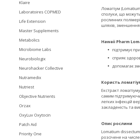
Klaire
Ломатіум (Lomatium 
Laboratoires COPMED
сполуки, що можуть
рослинних полімері
Life Extension
шляхів, зменшення 
Master Supplements
Metabolics
Hawaii Pharm Loma
Microbiome Labs
підтримує пр
сприяє здоро
Neurobiologix
допомагає зм
Neurohacker Collective
Nutramedix
Користь ломатіу
Nutriest
Екстракт ломатіуму
самим підтримуючи
Objective Nutrients
легких інфекцій ве
Orzax
закладеність та ви
OxyLuv Oxytocin
Опис рослини
Patch Aid
Lomatium dissectum
Priority One
розсічене на числе