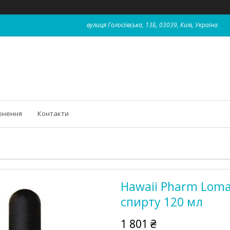
вулиця Голосіївська, 13Б, 03039, Київ, Україна
рнення
Контакти
Hawaii Pharm Lomat
спирту 120 мл
1 801 ₴