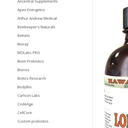
Ancestral Supplements
Apex Energetics
Arthur Andrew Medical
Beekeeper's Naturals
BeKeto
Bioray
BIOLabs PRO
Biom Probiotics
Bionox
Biotics Research
BodyBio
Carlson Labs
CodeAge
CellCore
Custom probiotics