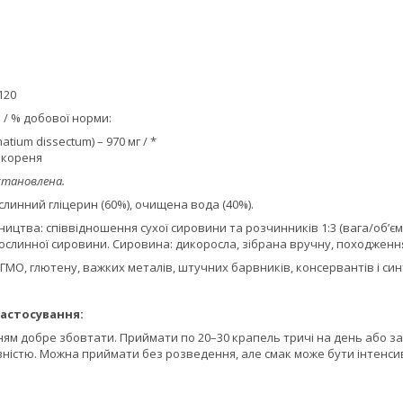
120
 / % добової норми:
tium dissectum) – 970 мг / *
 кореня
становлена.
ослинний гліцерин (60%), очищена вода (40%).
ицтва: співвідношення сухої сировини та розчинників 1:3 (вага/об’єм)
ослинної сировини. Сировина: дикоросла, зібрана вручну, походженн
, ГМО, глютену, важких металів, штучних барвників, консервантів і с
астосування:
ям добре збовтати. Приймати по 20–30 крапель тричі на день або за
вністю. Можна приймати без розведення, але смак може бути інтенси