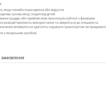
:
и, якщо пломба пошкоджена або відсутня.
дному сухому місці, подалі від дітей.
дуванні груддю або прийомі ліків проконсультуйтеся з фахівцем.
х реакцій припиніть використання та зверніться до спеціаліста.
ня може впливати на здатність керувати транспортом чи працювати
Не є лікарським засобом.
Я ЗАМОВЛЕННЯ