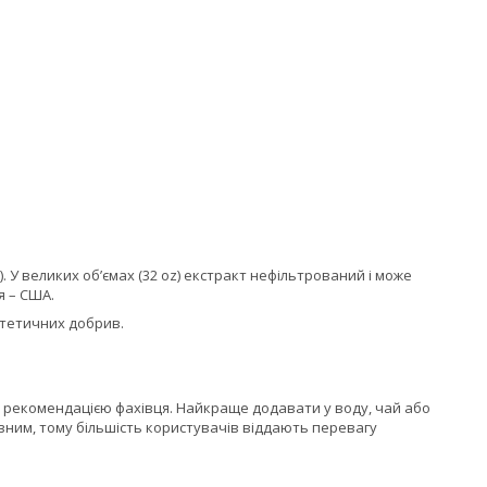
. У великих об’ємах (32 oz) екстракт нефільтрований і може
я – США.
интетичних добрив.
 рекомендацією фахівця. Найкраще додавати у воду, чай або
вним, тому більшість користувачів віддають перевагу