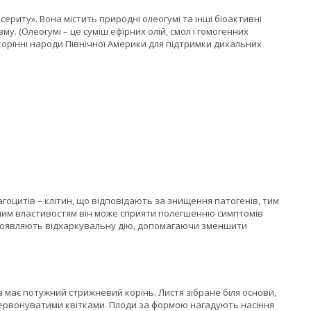
сериту». Вона містить природні олеогумі та інші біоактивні
. (Олеогумі – це суміш ефірних олій, смол і гомогенних
 корінні народи Північної Америки для підтримки дихальних
гоцитів – клітин, що відповідають за знищення патогенів, тим
сним властивостям він може сприяти полегшенню симптомів
 проявляють відхаркувальну дію, допомагаючи зменшити
а має потужний стрижневий корінь. Листя зібране біля основи,
 червонуватими квітками. Плоди за формою нагадують насіння