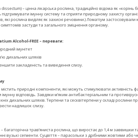
dissectum) – цінна лікарська рослина, традиційно відома як «корінь бі
 підтримувати імунну систему та сприяти природному захисту організму
в, які рослина виділяє як захисні речовини.) Ломатіум застосовували
симптомів застуди та загального зміцнення організму.
tium Alcohol‑FREE – переваги:
иродний імунітет
в’ю дихальних шляхів
еншити закладеність та виведення слизу.
му
 містить природні компоненти, які можуть стимулювати активність фа
 імунну відповідь. Завдяки м’яким антибактеріальним та противіру
рхніх дихальних шляхів. Терпени та сесквітерпени у складі рослини
вести надлишок слизу.
 – багаторічна трав’яниста рослина, що виростає до 1,4 м заввишки т
нні вузькі сегменти. Суцвіття – парасольки з дрібними жовтими або