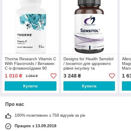
Thorne Research Vitamin C
Designs for Health Sensitol
Alle
With Flavonoids / Витамин
/ Інозитол для здорового
Magn
С із флавоноїдами 90
рівня інсуліну та
Магн
капсул Термін 01/2027
гормонального балансу
Рибо
1 010
3 248
1 6
₴
₴
1 064 ₴
120 капсул
серц
Купити
Купити
Про нас
100% позитивних з 758 відгуків за рік
Працює з 13.09.2018