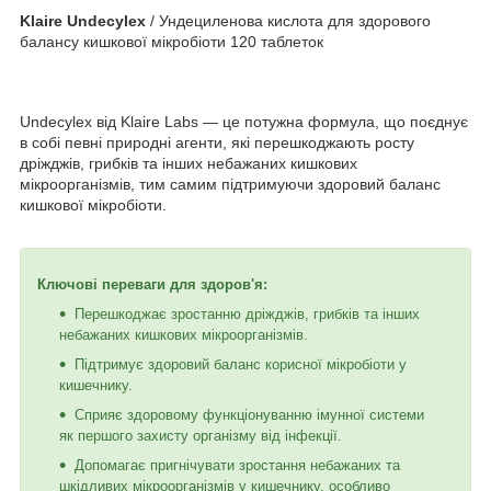
Klaire Undecylex
/ Ундециленова кислота для здорового
балансу кишкової мікробіоти 120 таблеток
Undecylex від Klaire Labs — це потужна формула, що поєднує
в собі певні природні агенти, які перешкоджають росту
дріжджів, грибків та інших небажаних кишкових
мікроорганізмів, тим самим підтримуючи здоровий баланс
кишкової мікробіоти.
Ключові переваги для здоров'я:
Перешкоджає зростанню дріжджів, грибків та інших
небажаних кишкових мікроорганізмів.
Підтримує здоровий баланс корисної мікробіоти у
кишечнику.
Сприяє здоровому функціонуванню імунної системи
як першого захисту організму від інфекції.
Допомагає пригнічувати зростання небажаних та
шкідливих мікроорганізмів у кишечнику, особливо