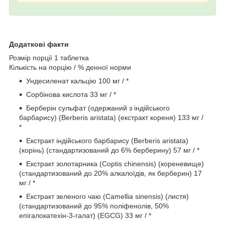
Додаткові факти
Розмір порції 1 таблетка
Кількість на порцію / % денної норми
Ундесиленат кальцію 100 мг / *
Сорбінова кислота 33 мг / *
Берберін сульфат (одержаний з індійського
барбарису) (Berberis aristata) (екстракт кореня) 133 мг /
*
Екстракт індійського барбарису (Berberis aristata)
(корінь) (стандартизований до 6% берберину) 57 мг / *
Екстракт золотарника (Coptis chinensis) (кореневище)
(стандартизований до 20% алкалоїдів, як берберин) 17
мг / *
Екстракт зеленого чаю (Camellia sinensis) (листя)
(стандартизований до 95% поліфенолів, 50%
епігалокатехін-3-галат) (EGCG) 33 мг / *