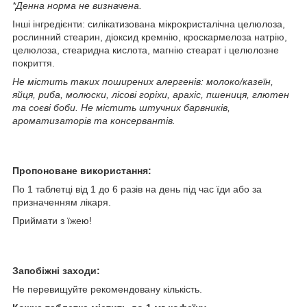
*Денна норма не визначена.
Інші інгредієнти: силікатизована мікрокристалічна целюлоза,
рослинний стеарин, діоксид кремнію, кроскармелоза натрію,
целюлоза, стеаридна кислота, магнію стеарат і целюлозне
покриття.
Не містить таких поширених алергенів: молоко/казеїн,
яйця, риба, молюски, лісові горіхи, арахіс, пшениця, глютен
та соєві боби. Не містить штучних барвників,
ароматизаторів та консервантів.
Пропоноване використання:
По 1 таблетці від 1 до 6 разів на день під час їди або за
призначенням лікаря.
Приймати з їжею!
Запобіжні заходи:
Не перевищуйте рекомендовану кількість.