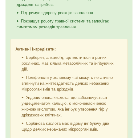
дріжджів та грибків.
Підтримує здорову реакцію запалення.
Покращує роботу травної системи та запобігає
симптомам розладів травлення.
Активні інгредієнти:
Берберин, алкалоїд, що міститься в різних
рослинах, має кілька метаболічних та інгібуючих
дій.
Поліфеноли у зеленому чаї можуть негативно
вплинути на життєздатність деяких небажаних
мікроорганізмів та дріжджів.
Ундециленова кислота, що забезпечується
ундециленатом кальцію, є мононенасиченою
жирною кислотою, яка інгібує утворення гіф у
дріжджових клітинах.
Сорбінова кислота має відому інгібуючу дію
щодо деяких небажаних мікроорганізмів.