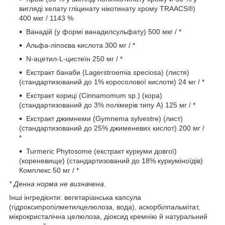
вигляді хелату гліцинату нікотинату хрому TRAACS®)
400 мкг / 1143 %
Ванадій (у формі ванадилсульфату) 500 мкг / *
Альфа-ліпоєва кислота 300 мг / *
N-ацетил-L-цистеїн 250 мг / *
Екстракт банаби (Lagerstroemia speciosa) (листя)
(стандартизований до 1% коросолової кислоти) 24 мг / *
Екстракт кориці (Cinnamomum sp.) (кора)
(стандартизований до 3% полімерів типу А) 125 мг / *
Екстракт джимнеми (Gymnema sylvestre) (лист)
(стандартизований до 25% джименевих кислот) 200 мг /
*
Turmeric Phytosome (екстракт куркуми довгої)
(кореневище) (стандартизований до 18% куркуміноїдів)
Комплекс 50 мг / *
* Денна норма не визначена.
Інші інгредієнти: вегетаріанська капсула
(гідроксипропілметилцелюлоза, вода), аскорбілпальмітат,
мікрокристалічна целюлоза, діоксид кремнію й натуральний