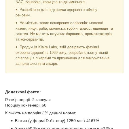
NAC, банабою, корицею та джимнемою.
Розроблено для підтримки здорового обміну
речовин.
Не містить таких поширених алергенів: молоко/
казеїн, яйця, риба, молюски, горіхи, арахіс, пшениця та
глютен. Не містить штучних барвників, ароматизаторів
та консервантів.
Продукція Klaire Labs, якій довіряють фахівці
охорони здоров'я з 1969 року, розробляється у тісній
співпраці з лікарями та призначена для використання
за призначенням лікаря.
Додаткові факти:
Розмір порції: 2 капсули
Порційу контенері: 60
Кількість на порцію / % денної норми:
Біотин (у формі D-біотину) 1250 мкг / 4167%
Хром (50 % у вигляді полінікотинату хрому и 50 % у