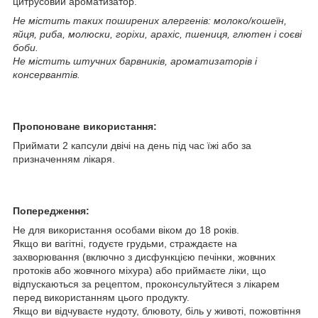
цитрусовий ароматизатор.
Не містить таких поширених алергенів: молоко/кошеїн,
яйця, риба, молюски, горіхи, арахіс, пшениця, глютен і соєві
боби.
Не містить штучних барвників, ароматизаторів і
консервантів.
Пропоноване використання:
Приймати 2 капсули двічі на день під час їжі або за
призначенням лікаря.
Попередження:
Не для використання особами віком до 18 років.
Якщо ви вагітні, годуєте грудьми, страждаєте на
захворювання (включно з дисфункцією печінки, жовчних
протоків або жовчного міхура) або приймаєте ліки, що
відпускаються за рецептом, проконсультуйтеся з лікарем
перед використанням цього продукту.
Якщо ви відчуваєте нудоту, блювоту, біль у животі, пожовтіння