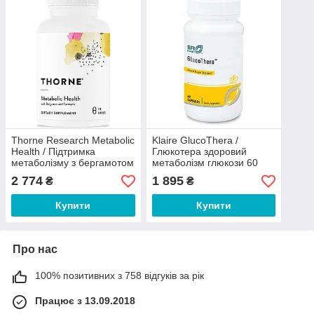
Thorne Research Metabolic
Klaire GlucoThera /
Health / Підтримка
Глюкотера здоровий
метаболізму з бергамотом
метаболізм глюкози 60
і куркумою 120 капсул
капсул
2 774
1 895
₴
₴
Купити
Купити
Про нас
100% позитивних з 758 відгуків за рік
Працює з 13.09.2018