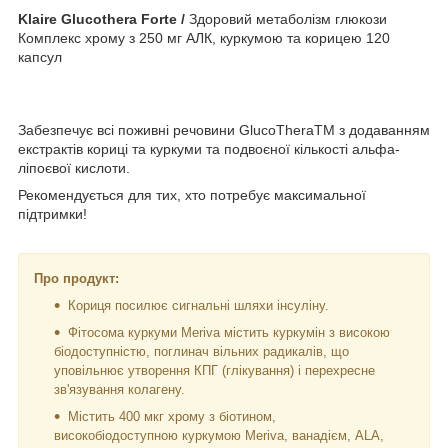
Klaire Glucothera Forte /
Здоровий метаболізм глюкози
Комплекс хрому з 250 мг АЛК, куркумою та корицею 120
капсул
Забезпечує всі поживні речовини GlucoTheraTM з додаванням
екстрактів кориці та куркуми та подвоєної кількості альфа-
ліпоєвої кислоти.
Рекомендується для тих, хто потребує максимальної
підтримки!
Про продукт:
Кориця посилює сигнальні шляхи інсуліну.
Фітосома куркуми Meriva містить куркумін з високою
біодоступністю, поглинач вільних радикалів, що
уповільнює утворення КПГ (глікування) і перехресне
зв'язування колагену.
Містить 400 мкг хрому з біотином,
високобіодоступною куркумою Meriva, ванадієм, ALA,