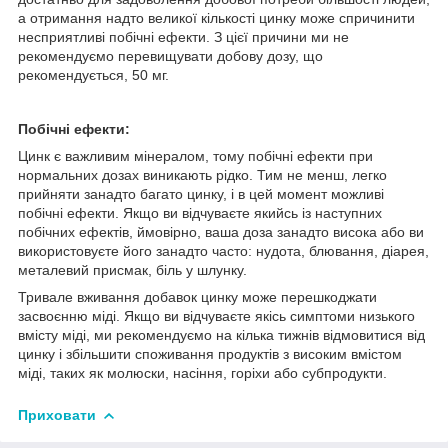
а отримання надто великої кількості цинку може спричинити
несприятливі побічні ефекти. З цієї причини ми не
рекомендуємо перевищувати добову дозу, що
рекомендується, 50 мг.
Побічні ефекти:
Цинк є важливим мінералом, тому побічні ефекти при
нормальних дозах виникають рідко. Тим не менш, легко
прийняти занадто багато цинку, і в цей момент можливі
побічні ефекти. Якщо ви відчуваєте якийсь із наступних
побічних ефектів, ймовірно, ваша доза занадто висока або ви
використовуєте його занадто часто: нудота, блювання, діарея,
металевий присмак, біль у шлунку.
Тривале вживання добавок цинку може перешкоджати
засвоєнню міді. Якщо ви відчуваєте якісь симптоми низького
вмісту міді, ми рекомендуємо на кілька тижнів відмовитися від
цинку і збільшити споживання продуктів з високим вмістом
міді, таких як молюски, насіння, горіхи або субпродукти.
Приховати