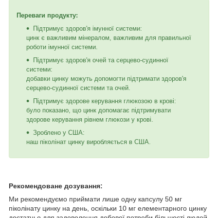
Переваги продукту:
Підтримує здоров'я імунної системи:
цинк є важливим мінералом, важливим для правильної
роботи імунної системи.
Підтримує здоров'я очей та серцево-судинної
системи:
добавки цинку можуть допомогти підтримати здоров'я
серцево-судинної системи та очей.
Підтримує здорове керування глюкозою в крові:
було показано, що цинк допомагає підтримувати
здорове керування рівнем глюкози у крові.
Зроблено у США:
наш піколінат цинку виробляється в США.
Рекомендоване дозування:
Ми рекомендуємо приймати лише одну капсулу 50 мг
піколінату цинку на день, оскільки 10 мг елементарного цинку
достатньо для задоволення добової потреби більшості людей,