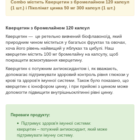
Combo містить Кверцетин з бромелайном 120 капсул
(1 шт.) і Піколінат цинка 50 мг 300 капсул (1 шт.)
Кверцетин з бромелайном 120 капсул
Кверцетин — це ретельно вивчений біофлавоноїд, який
природним чином міститься у багатьох фруктах та овочах,
хоча його рівень найвищий у яблуках та цибулі. Наш
кверцетин містить 100 мг бромелайну на капсулу, щоб
покращити всмоктування кверцетину.
Кверцетин є потужним антиоксидантом і, як вважають,
допомагає підтримувати здоровий контроль рівня глюкози у
крові та здоров'я імунної системи. Також було показано, що
кверцетин є іонофором цинку, і при прийомі з цинком може
допомогти підвищити внутрішньоклітинні рівні цинку.
Переваги продукту:
Підтримує здоров'я імунної системи:
кверцетин – потужний антиоксидант, який може
підтримувати імунну систему.