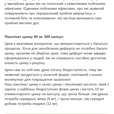
у звичайних дозах він не токсичний з невеликими побічними
ефектами. Єдиними побічними ефектами, про які зазвичай
повідомляють про пероральний прийом кверцетину, є
головний біль та поколювання, які частіше виникають при
прийомі високих доз.
Піколінат цинку 50 мг 300 капсул
Цинк є важливим мінералом, що використовується у багатьох
процесах. Хоча для запобігання дефіциту не потрібно багато
цинку, організм не зберігає цинк, тому дефіцит може швидко
сформуватися у людей, які не отримують постійно достатню
кількість цинку з раціону.
Цинк сам по собі має дуже погану біодоступність, тому він
зазвичай продається у хелатній формі, пов'язаній з іншою
молекулою для покращення засвоєння.
Наш піколінат цинку є хелат цинку і піколінової кислоти, який є
однією з найбільш біодоступних форм цинку і містить 10 мг
елементарного цинку на капсулу, що трохи більше, ніж денна
потреба середньої жінки (8 мг), і трохи менше, ніж середня
добова потреба людини (11 мг).