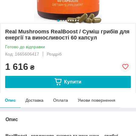
Real Mushrooms RealBoost / Суміш грибів для
енергії та виносливості 60 капсул
Готово до відправки
Код: 1665606417
Роздріб
1 616
₴
Купити
Опис
Доставка
Оплата
Умови повернення
Опис
RealBoost - кордицепс, гуаюса та женьшень - грибні