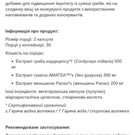
добавки для підвищення імунітету із суміші грибів, які на
сходинку вищі за конкуруючі продукти з використанням
наповнювачів та доданих консервантів.
Інформація про продукт:
Розмір порції: 2 капсули
Порції у контейнері: 30
Кількість на порцію:
Екстракт гриба кордицепсу*† (Cordyceps militaris) 500
мг
Екстракт гуаюси AMATEA™*± (Ilex guayusa) 300 мг
Екстракт женьшеню Panax*± (женьшень Panax) 200 мг
Інші інгредієнти: вегетаріанська капсула (пулулан),
мікрокристалічна целюлоза, стеаринова кислота.
* Сертифікований органічний
± Гаряча водна витяжка / † Гаряча вода / спиртова витяжка
Рекомендоване застосування: