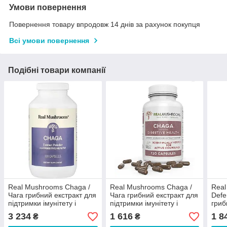
Умови повернення
Повернення товару впродовж 14 днів за рахунок покупця
Всі умови повернення
Подібні товари компанії
Real Mushrooms Chaga /
Real Mushrooms Chaga /
Real
Чага грибний екстракт для
Чага грибний екстракт для
Defe
підтримки імунітету і
підтримки імунітету і
гриб
травлення 300 капсул
травлення 120 капсул
захи
3 234
1 616
1 8
₴
₴