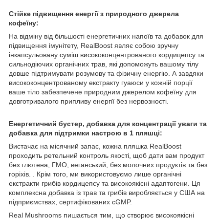
Стійке підвищення енергії з природного джерела
кофеїну:
На відміну від більшості енергетичних напоїв та добавок для
підвищення імунітету, RealBoost являє собою зручну
інкапсульовану суміш висококонцентрованого кордицепсу та
сильнодіючих органічних трав, які допоможуть вашому тілу
довше підтримувати розумову та фізичну енергію. А завдяки
висококонцентрованому екстракту гуаюси у кожній порції
ваше тіло забезпечене природним джерелом кофеїну для
довготривалого припливу енергії без нервозності.
Енергетичний бустер, добавка для концентрації уваги та
добавка для підтримки настрою в 1 пляшці:
Вистачає на місячний запас, кожна пляшка RealBoost
проходить ретельний контроль якості, щоб дати вам продукт
без глютена, ГМО, веганський, без молочних продуктів та без
горіхів. . Крім того, ми використовуємо лише органічні
екстракти грибів кордицепсу та високоякісні адаптогени. Ця
комплексна добавка із трав та грибів виробляється у США на
підприємствах, сертифікованих cGMP.
Real Mushrooms пишається тим, що створює високоякісні