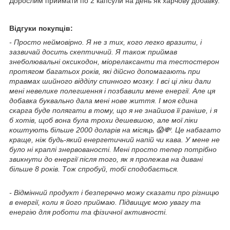
Дорослим приймати по 2 капсули на день як харчову добавку.
Відгуки покупців:
- Просто неймовірно. Я не з тих, кого легко вразити, і
зазвичай досить скептичний. Я також приймав
знеболювальні оксикодон, міорелаксанти та тестостерон
протягом багатьох років, які дійсно допомагають при
травмах шийного відділу спинного мозку. І всі ці ліки дали
мені невелике полегшення і позбавили мене енергії. Але ця
добавка буквально дала мені нове життя. І моя єдина
скарга буде полягати в тому, що я не знайшов її раніше, і я
б хотів, щоб вона була трохи дешевшою, але мої ліки
коштують більше 2000 доларів на місяць 😱💸. Це набагато
краще, ніж будь-який енергетичний напій чи кава. У мене не
було ні краплі знервованості. Мені просто тепер потрібно
звикнути до енергії після того, як я пролежав на дивані
більше 8 років. Тож спробуй, тобі сподобається.
- Відмінний продукт і безперечно можу сказати про різницю
в енергії, коли я його приймаю. Підвищує мою увагу та
енергію для роботи та фізичної активності.