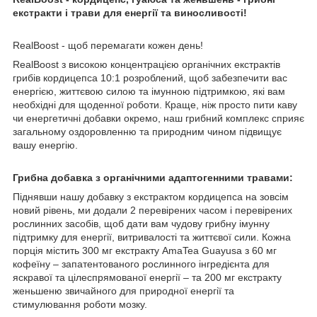
екстракти і трави для енергії та виносливості!
RealBoost - щоб перемагати кожен день!
RealBoost з високою концентрацією органічних екстрактів
грибів кордицепса 10:1 розроблений, щоб забезпечити вас
енергією, життєвою силою та імунною підтримкою, які вам
необхідні для щоденної роботи. Краще, ніж просто пити каву
чи енергетичні добавки окремо, наш грибний комплекс сприяє
загальному оздоровленню та природним чином підвищує
вашу енергію.
Грибна добавка з органічними адаптогенними травами:
Піднявши нашу добавку з екстрактом кордицепса на зовсім
новий рівень, ми додали 2 перевірених часом і перевірених
рослинних засобів, щоб дати вам чудову грибну імунну
підтримку для енергії, витривалості та життєвої сили. Кожна
порція містить 300 мг екстракту AmaTea Guayusa з 60 мг
кофеїну – запатентованого рослинного інгредієнта для
яскравої та цілеспрямованої енергії – та 200 мг екстракту
женьшеню звичайного для природної енергії та
стимулювання роботи мозку.