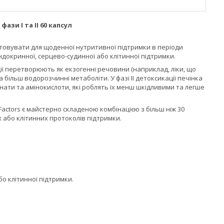
ази I та II 60 капсул
ристовувати для щоденної нутритивної підтримки в періоди
докринної, серцево-судинної або клітинної підтримки.
кції перетворюють як екзогенні речовини (наприклад, ліки, що
а більш водорозчинні метаболіти. У фазі II детоксикації печінка
онати та амінокислоти, які роблять їх менш шкідливими та легше
 Factors є майстерно складеною комбінацією з більш ніж 30
 або клітинних протоколів підтримки.
о клітинної підтримки.