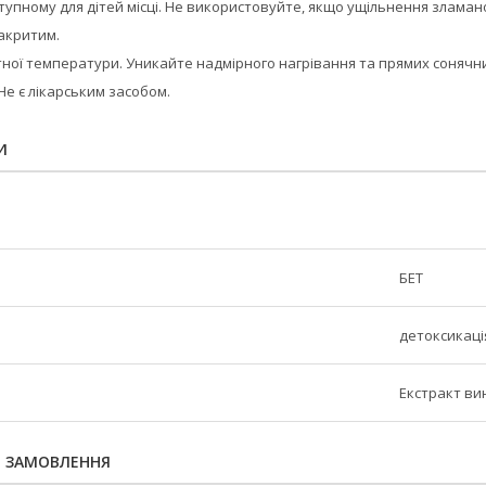
тупному для дітей місці. Не використовуйте, якщо ущільнення зламано
акритим.
тної температури. Уникайте надмірного нагрівання та прямих сонячн
Не є лікарським засобом.
И
БЕТ
детоксикаці
Екстракт ви
Я ЗАМОВЛЕННЯ