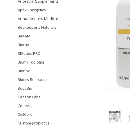
Ancestral Supplements
Apex Energetics
Arthur Andrew Medical
Beekeeper's Naturals
BeKeto
Bioray
BIOLabs PRO
Biom Probiotics
Bionox
Biotics Research
BodyBio
Carlson Labs
CodeAge
CellCore
Custom probiotics