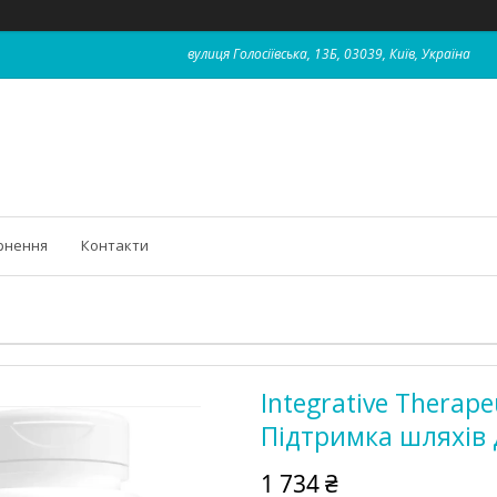
вулиця Голосіївська, 13Б, 03039, Київ, Україна
рнення
Контакти
Integrative Therapeu
Підтримка шляхів де
1 734 ₴