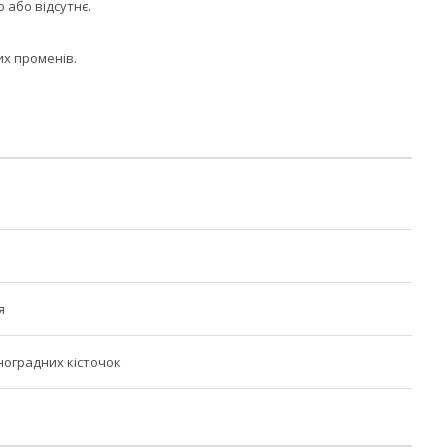
 або відсутнє.
их променів.
я
ноградних кісточок