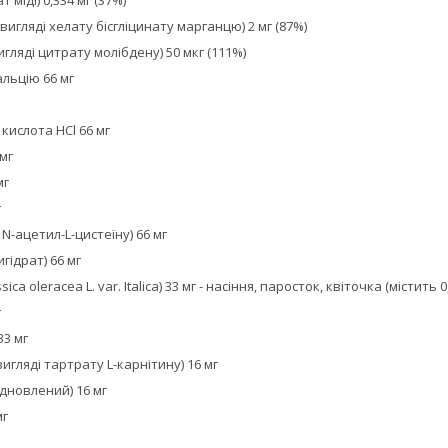
вигляді хелату бісгліцинату марганцю) 2 мг (87%)
игляді цитрату молібдену) 50 мкг (111%)
льцію 66 мг
 кислота HCl 66 мг
 мг
мг
г
 N-ацетил-L-цистеїну) 66 мг
гідрат) 66 мг
sica oleracea L. var. Italica) 33 мг - насіння, паросток, квіточка (містит
г
33 мг
вигляді тартрату L-карнітину) 16 мг
ідновлений) 16 мг
мг