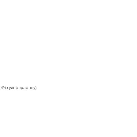
ь 0,4% сульфорафану)