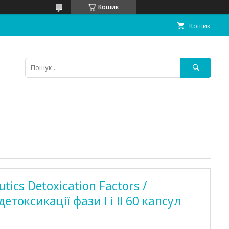
Кошик
Кошик
tics Detoxication Factors /
токсикації фази I і II 60 капсул