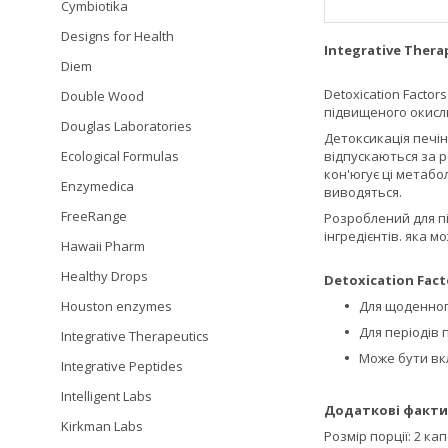
Cymbiotika
Designs for Health
Integrative Thera
Diem
Detoxication Facto
Double Wood
підвищеного окислю
Douglas Laboratories
Детоксикація печін
відпускаються за ре
Ecological Formulas
кон'югує ці метабо
Enzymedica
виводяться.
FreeRange
Розроблений для під
інгредієнтів. яка 
Hawaii Pharm
Healthy Drops
Detoxication Fac
Для щоденног
Houston enzymes
Для періодів
Integrative Therapeutics
Може бути вкл
Integrative Peptides
Intelligent Labs
Додаткові факти
Kirkman Labs
Розмір порції: 2 ка