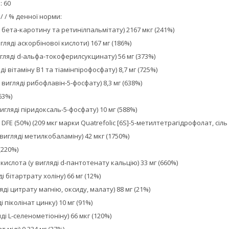
: 60
/ / % денної норми:
% бета-каротину та ретинілпальмітату) 2167 мкг (241%)
игляді аскорбінової кислоти) 167 мг (186%)
вигляді d-альфа-токоферилсукцинату) 56 мг (373%)
яді вітаміну B1 та тіамінпірофосфату) 8,7 мг (725%)
 вигляді рибофлавін-5-фосфату) 8,3 мг (638%)
63%)
вигляді піридоксаль-5-фосфату) 10 мг (588%)
 DFE (50%) (209 мкг марки Quatrefolic [6S]-5-метилтетрагідрофолат, сіль
 вигляді метилкобаламіну) 42 мкг (1750%)
(220%)
ислота (у вигляді d-пантотенату кальцію) 33 мг (660%)
ді бітартрату холіну) 66 мг (12%)
яді цитрату магнію, оксиду, малату) 88 мг (21%)
і піколінат цинку) 10 мг (91%)
ді L-селенометіоніну) 66 мкг (120%)
т міді) 0,334 мг (37%)