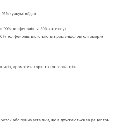
 95% куркуміноїдів)
ти 90% поліфенолів та 80% катехіну)
и 95% поліфенолів, включаючи проціанідолові олігомери)
рвників, ароматизаторів та консервантів.
 проток або приймаєте ліки, що відпускаються за рецептом,