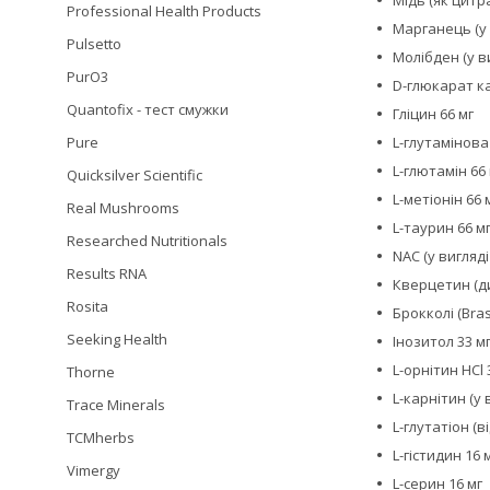
Professional Health Products
Марганець (у 
Pulsetto
Молібден (у в
PurO3
D-глюкарат ка
Quantofix - тест смужки
Гліцин 66 мг
L-глутамінова
Pure
L-глютамін 66
Quicksilver Scientific
L-метіонін 66 
Real Mushrooms
L-таурин 66 м
Researched Nutritionals
NAC (у вигляді
Results RNA
Кверцетин (ди
Rosita
Брокколі (Bras
Seeking Health
Інозитол 33 м
L-орнітин HCl 
Thorne
L-карнітин (у 
Trace Minerals
L-глутатіон (в
TCMherbs
L-гістидин 16 
Vimergy
L-серин 16 мг