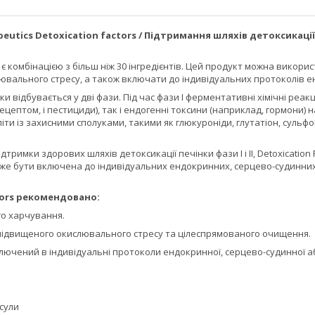
peutics Detoxication factors / Підтримання шляхів детоксикації ф
rs є комбінацією з більш ніж 30 інгредієнтів. Цей продукт можна вико
вального стресу, а також включати до індивідуальних протоколів ен
ки відбувається у дві фази. Під час фази I ферментативні хімічні реа
цептом, і пестициди), так і ендогенні токсини (наприклад, гормони) н
літи із захисними сполуками, такими як глюкуроніди, глутатіон, сульф
тримки здорових шляхів детоксикації печінки фази I і II, Detoxication
може бути включена до індивідуальних ендокринних, серцево-судинних
tors рекомендовано:
о харчування.
 підвищеного окислювального стресу та цілеспрямованого очищення.
ючений в індивідуальні протоколи ендокринної, серцево-судинної аб
псули