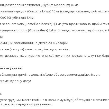
ння розторопші плямистої (Silybum Marianum) 16 мг
невища куркуми (Curcuma longa) 16 мг (стандартизовано, щоб містити
oQ10) (убіхінон) 8,4 мг
я зеленого чаю (Camellia sinensis) 8,3 мг (стандартизовано, щоб місти
градних кісточок (Vitis vinifera) 3,4 мг (стандартизовано, щоб містит
кг
рми (DV) заснований на дієті в 2000 калорій.
елатин (капсула), целюлоза, діоксид кремнію.
солі, дріжджів, пшениці, глютена, сої, молочних продуктів, штучних ба
астосування:
 2 капсули тричі на день між їдою або за рекомендацією лікаря.
екомендовану дозу!
:
одуєте грудьми, маєте каміння в жовчному міхурі, обструкцію жовчних
 з лікарем перед використанням.