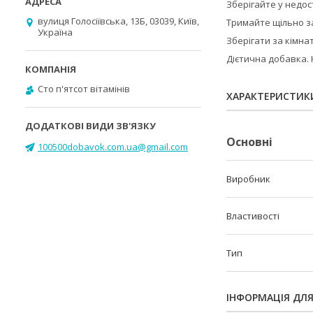
Зберігайте у недос
вулиця Голосіївська, 13Б, 03039, Київ,
Тримайте щільно з
Україна
Зберігати за кімна
Дієтична добавка. 
Cто п'ятсот вітамінів
ХАРАКТЕРИСТИК
Основні
100500dobavok.com.ua@gmail.com
Виробник
Властивості
Тип
ІНФОРМАЦІЯ ДЛ