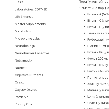
Порції у контейнері
Klaire
Кількість на порцію
Laboratoires COPMED
Вітамін А (69
Life Extension
Вітамін С (у в
Master Supplements
Вітамін Е (у 
Metabolics
Тіамін (у вигл
Microbiome Labs
Рибофлавін (у
Ніацин 10 мг (
Neurobiologix
Вітамін B6 (у 
Neurohacker Collective
Фолат 200 мкг
Nutramedix
Вітамін B12 (у
Nutriest
Біотин 66 мкг 
Objective Nutrients
Пантотенова к
Orzax
Холін (у вигля
OxyLuv Oxytocin
Магній (у вигл
Цинк (у вигляд
Patch Aid
Селен (у вигля
Priority One
Мідь (як цитра