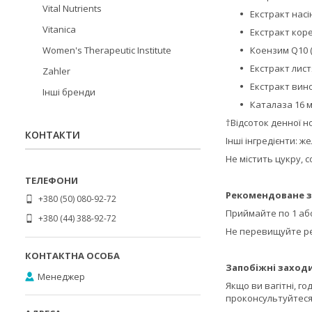
Vital Nutrients
Екстракт насі
Vitanica
Екстракт коре
Коензим Q10 (C
Women's Therapeutic Institute
Екстракт лист
Zahler
Екстракт вино
Інші бренди
Каталаза 16 м
†Відсоток денної но
КОНТАКТИ
Інші інгредієнти: ж
Не містить цукру, 
Рекомендоване з
+380 (50) 080-92-72
Приймайте по 1 або
+380 (44) 388-92-72
Не перевищуйте р
Запобіжні заходи
Менеджер
Якщо ви вагітні, г
проконсультуйтеся