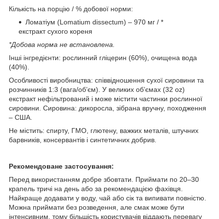
Кількість на порцію / % добової норми:
Ломатіум (Lomatium dissectum) – 970 мг / *
екстракт сухого кореня
*Добова норма не встановлена.
Інші інгредієнти: рослинний гліцерин (60%), очищена вода
(40%).
Особливості виробництва: співвідношення сухої сировини та
розчинників 1:3 (вага/об’єм). У великих об’ємах (32 oz)
екстракт нефільтрований і може містити частинки рослинної
сировини. Сировина: дикоросла, зібрана вручну, походження
– США.
Не містить: спирту, ГМО, глютену, важких металів, штучних
барвників, консервантів і синтетичних добрив.
Рекомендоване застосування:
Перед використанням добре збовтати. Приймати по 20–30
крапель тричі на день або за рекомендацією фахівця.
Найкраще додавати у воду, чай або сік та випивати повністю.
Можна приймати без розведення, але смак може бути
інтенсивним, тому більшість користувачів віддають перевагу