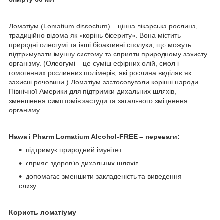
Ломатіум (Lomatium dissectum) – цінна лікарська рослина,
традиційно відома як «корінь бісериту». Вона містить
природні олеогумі та інші біоактивні сполуки, що можуть
підтримувати імунну систему та сприяти природному захисту
організму. (Олеогумі – це суміш ефірних олій, смол і
гомогенних рослинних полімерів, які рослина виділяє як
захисні речовини.) Ломатіум застосовували корінні народи
Північної Америки для підтримки дихальних шляхів,
зменшення симптомів застуди та загального зміцнення
організму.
Hawaii Pharm Lomatium Alcohol‑FREE – переваги:
підтримує природний імунітет
сприяє здоров’ю дихальних шляхів
допомагає зменшити закладеність та виведення
слизу.
Користь ломатіуму