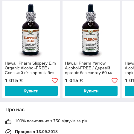
Hawaii Pharm Slippery Elm
Hawaii Pharm Yarrow
Hawa
Organic Alcohol-FREE /
Alcohol-FREE / Деревій
Alco
Слизький в'яз органік без
органік без спирту 60 мл
корі
спирту 60 мл
1 015
1 015
1 0
₴
₴
Купити
Купити
Про нас
100% позитивних з 750 відгуків за рік
Працює з 13.09.2018