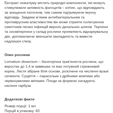
Екстракт ломатіуму містить природні компоненти, які можуть
стимулювати активність фагоцитів – клітин, що відповідають
за знищення патогенів, тим самим підтримуючи імунну
відповідь. Завдяки м’яким антибактеріальним та
противірусним властивостям він може сприяти полегшенню
симптомів легких інфекцій верхніх дихальних шляхів. Терпени
та сесквітерпени у складі рослини проявляють відхаркувальну
дію, допомагаючи зменшити закладеність та вивести
надлишок слизу.
Опис рослини
Lomatium dissectum – багаторічна трав’яниста рослина, що
виростає до 1,4 м заввишки та має потужний стрижневий
корінь. Листя зібране біля основи, розсічене на численні вузькі
сегменти. Суцвіття – парасольки з дрібними жовтими або
червонуватими квітками. Плоди за формою нагадують
насіння гарбуза.
Додаткові факти
Розмір порції: 1 мл
Порцій в упаковці: 60