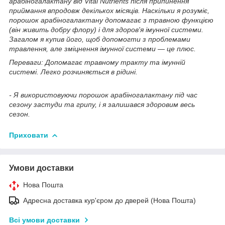
арабіногалактану від Vital Nutrients після припинення
приймання впродовж декількох місяців. Наскільки я розуміє,
порошок арабіногалактану допомагає з травною функцією
(він живить добру флору) і для здоров'я імунної системи.
Загалом я купив його, щоб допомогти з проблемами
травлення, але зміцнення імунної системи — це плюс.
Переваги:
Допомагає травному тракту та імунній
системі. Легко розчиняється в рідині.
- Я використовуючи порошок арабіногалактану під час
сезону застуди та грипу, і я залишався здоровим весь
сезон.
Приховати
Умови доставки
Нова Пошта
Адресна доставка кур'єром до дверей (Нова Пошта)
Всі умови доставки