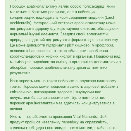
Порошок арабіногалактану являє собою полісахарид, який
міститься в багатьох рослинах, але в найвищих
концентраціях надходить із кори серцевини модрини (Larch
occidentalis). Натуральний екстракт арабіногалактану може
підтримувати здорову функцію імунної системи, збільшуючи
нормальні імунні елементи. Завдяки своїй волокнистій
природі він здатний підтримувати ферментацію в кишківнику.
Це може допомогти підтримати ріст кишкової мікрофлори,
включно з Lactobacillus, а також збільшити вироблення
коротколанцюгових жирних кислот в організмі. Працюючи над
мінімізацією виробництва аміаку в організмі та допомагаючи в
абсорбції, порошок арабіногалактану досягає помітних
результатів.
Його користь можна також побачити в шлунково-кишковому
тракті. Порошок може працювати замість харчової добавки з
клітковиною, покращуючи здоров'я і змушуючи вас
почуватися більш врівноваженим. Було помічено, що
порошок арабіногалактан має здатність концентруватися в
печінці.
Якість — це абсолютна пропозиція Vital Nutrients. Цей
продукт пройшов незалежну перевірку на справжність,
залишки гербіцидів і пестицидів, важкі метали, стабільність і