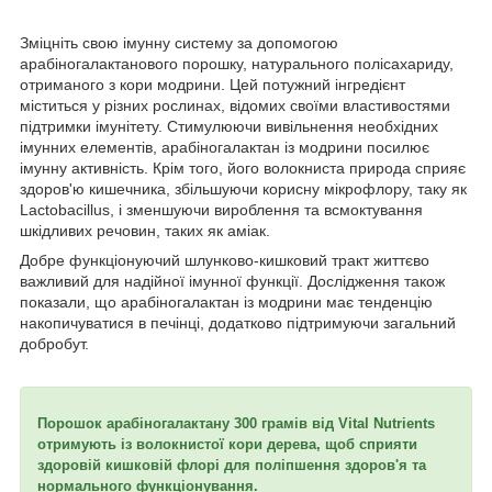
Зміцніть свою імунну систему за допомогою
арабіногалактанового порошку, натурального полісахариду,
отриманого з кори модрини. Цей потужний інгредієнт
міститься у різних рослинах, відомих своїми властивостями
підтримки імунітету. Стимулюючи вивільнення необхідних
імунних елементів, арабіногалактан із модрини посилює
імунну активність. Крім того, його волокниста природа сприяє
здоров'ю кишечника, збільшуючи корисну мікрофлору, таку як
Lactobacillus, і зменшуючи вироблення та всмоктування
шкідливих речовин, таких як аміак.
Добре функціонуючий шлунково-кишковий тракт життєво
важливий для надійної імунної функції. Дослідження також
показали, що арабіногалактан із модрини має тенденцію
накопичуватися в печінці, додатково підтримуючи загальний
добробут.
Порошок арабіногалактану 300 грамів від Vital Nutrients
отримують із волокнистої кори дерева, щоб сприяти
здоровій кишковій флорі для поліпшення здоров'я та
нормального функціонування.