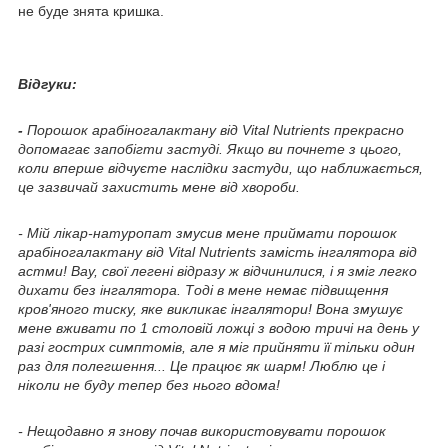
не буде знята кришка.
Відгуки:
-
Порошок арабіногалактану від Vital Nutrients прекрасно
допомагає запобігти застуді. Якщо ви почнете з цього,
коли вперше відчуєте наслідки застуди, що наближається,
це зазвичай захистить мене від хвороби.
- Мій лікар-натуропат змусив мене приймати порошок
арабіногалактану від Vital Nutrients замість інгалятора від
астми! Вау, свої легені відразу ж відчинилися, і я зміг легко
дихати без інгалятора. Тоді в мене немає підвищення
кров'яного тиску, яке викликає інгалятори! Вона змушує
мене вживати по 1 столовій ложці з водою тричі на день у
разі гострих симптомів, але я міг прийняти її тільки один
раз для полегшення... Це працює як шарм! Люблю це і
ніколи не буду тепер без нього вдома!
- Нещодавно я знову почав використовувати порошок