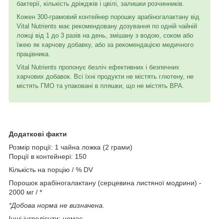
бактерії, кількість дріжджів і цвілі, залишки розчинників.
Кожен 300-грамовий контейнер порошку арабіногалактану від
Vital Nutrients має рекомендовану дозування по одній чайній
ложці від 1 до 3 разів на день, змішану з водою, соком або
їжею як харчову добавку, або за рекомендацією медичного
працівника.
Vital Nutrients пропонує безліч ефективних і безпечних
харчових добавок. Всі їхні продукти не містять глютену, не
містять ГМО та упаковані в пляшки, що не містять BPA.
Додаткові факти
Розмір порції: 1 чайна ложка (2 грами)
Порції в контейнері: 150
Кількість на порцію / % DV
Порошок арабіногалактану (серцевина листяної модрини) -
2000 мг / *
*Добова норма не визначена.
Інші інгредієнти: немає.