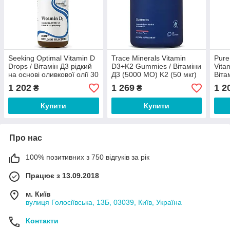
Seeking Optimal Vitamin D
Trace Minerals Vitamin
Pure
Drops / Вітамін Д3 рідкий
D3+K2 Gummies / Вітаміни
Vita
на основі оливкової олії 30
Д3 (5000 МО) K2 (50 мкг)
Віта
мл
смак полуниця 60
капс
1 202
1 269
1 2
₴
₴
жувальних мармеладок
Купити
Купити
Про нас
100% позитивних з 750 відгуків за рік
Працює з 13.09.2018
м. Київ
вулиця Голосіївська, 13Б, 03039, Київ, Україна
Контакти