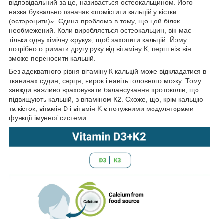
відповідальний за це, називається остеокальцином. Його
назва буквально означає «помістити кальцій у кістки
(остероцити)». Єдина проблема в тому, що цей білок
необмежений. Коли виробляється остеокальцин, він має
тільки одну хімічну «руку», щоб захопити кальцій. Йому
потрібно отримати другу руку від вітаміну К, перш ніж він
зможе переносити кальцій.
Без адекватного рівня вітаміну К кальцій може відкладатися в
тканинах судин, серця, нирок і навіть головного мозку. Тому
завжди важливо враховувати балансування протоколів, що
підвищують кальцій, з вітаміном К2. Схоже, що, крім кальцію
та кісток, вітамін D і вітамін K є потужними модуляторами
функції імунної системи.