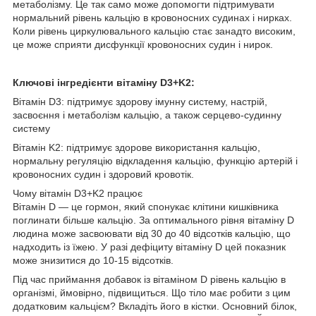
метаболізму. Це так само може допомогти підтримувати
нормальний рівень кальцію в кровоносних судинах і нирках.
Коли рівень циркулювального кальцію стає занадто високим,
це може сприяти дисфункції кровоносних судин і нирок.
Ключові інгредієнти вітаміну D3+K2:
Вітамін D3: підтримує здорову імунну систему, настрій,
засвоєння і метаболізм кальцію, а також серцево-судинну
систему
Вітамін K2: підтримує здорове використання кальцію,
нормальну регуляцію відкладення кальцію, функцію артерій і
кровоносних судин і здоровий кровотік.
Чому вітамін D3+K2 працює
Вітамін D — це гормон, який спонукає клітини кишківника
поглинати більше кальцію. За оптимального рівня вітаміну D
людина може засвоювати від 30 до 40 відсотків кальцію, що
надходить із їжею. У разі дефіциту вітаміну D цей показник
може знизитися до 10-15 відсотків.
Під час приймання добавок із вітаміном D рівень кальцію в
організмі, ймовірно, підвищиться. Що тіло має робити з цим
додатковим кальцієм? Вкладіть його в кістки. Основний білок,