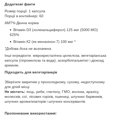
Додаткові факти
Розмір порції: 1 капсула
Порції в контейнері: 60
AMT% Денна норма
Вітамін D3 (холекальциферол) 125 мкг (5000 МО)
625%
Вітамін К2 (як менахінон-7) 100 мкг *
*Добова доза не визначена.
Інші інгредієнти: мікрокристалічна целюлоза, вегетаріанська
капсула (гіпромелоза та вода), аскорбілпальмітат і діоксид
кремнію.
Підходить для вегетаріанців
Зберігати закритим у прохолодному, сухому, недоступному
для дітей місці.
Не містить:
яєць, риби, глютену, ГМО, молока, арахісу,
молюсків, сої, лісових горіхів, пшениці, штучних барвників,
штучних ароматизаторів і штучних консервантів.
Пропоноване використання: