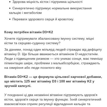
Здорова міцність кісток і підтримка щільності
Синергетично підтримує нормальне використання
кальцію і метаболізм
Переваги здорового серця й кровотоку.
Кому потрібен вітамін D3+K2
Хочете підтримувати збалансовану імунну систему, міцні
кістки та серцево-судинну систему?
За даними, понад один мільярд людей страждає від дефіциту
вітаміну D. Ще більше вважаються вітаміном D недостатнім.
Люди з підвищеним ризиком — хто уникає сонця, має темнішу
пігментацію шкіри, проблеми з мальабсорбцією, страждають
на ожиріння або люди похилого віку.
Вітамін D3+K2 — це формула цільової харчової добавки,
що містить 125 мкг вітаміну D3 і 100 мкг вітаміну K2 у
зручній капсулі.
У поєднанні ці два незамінні вітаміни підтримують здоров'я
кісток, здоров'я серця та імунну функцію. Їхній синергетичний
взаємозв'язок сприяє регуляції відкладення кальцію та