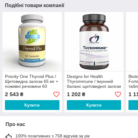
Подібні товари компанії
Priority One Thyroid Plus /
Designs for Health
Biot
Щитовидна залоза 65 мг +
Thyrommune / Імунний
Fort
поживні речовини 60
баланс щитовидної залози
табл
капсул
60 капсул
2 543
1 202
1 1
₴
₴
Купити
Купити
Про нас
100% позитивних з 758 відгуків за рік