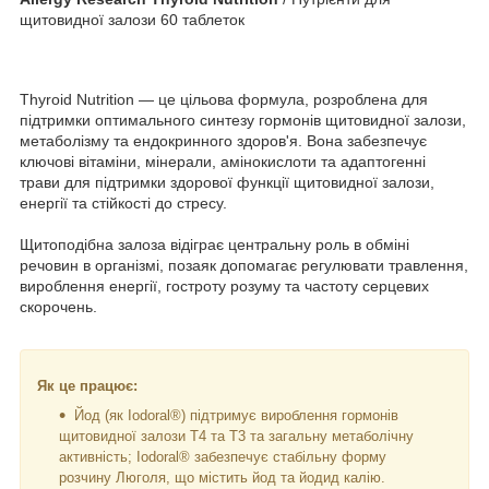
щитовидної залози 60 таблеток
Thyroid Nutrition — це цільова формула, розроблена для
підтримки оптимального синтезу гормонів щитовидної залози,
метаболізму та ендокринного здоров'я. Вона забезпечує
ключові вітаміни, мінерали, амінокислоти та адаптогенні
трави для підтримки здорової функції щитовидної залози,
енергії та стійкості до стресу.
Щитоподібна залоза відіграє центральну роль в обміні
речовин в організмі, позаяк допомагає регулювати травлення,
вироблення енергії, гостроту розуму та частоту серцевих
скорочень.
Як це працює:
Йод (як Iodoral®) підтримує вироблення гормонів
щитовидної залози Т4 та Т3 та загальну метаболічну
активність; Iodoral® забезпечує стабільну форму
розчину Люголя, що містить йод та йодид калію.