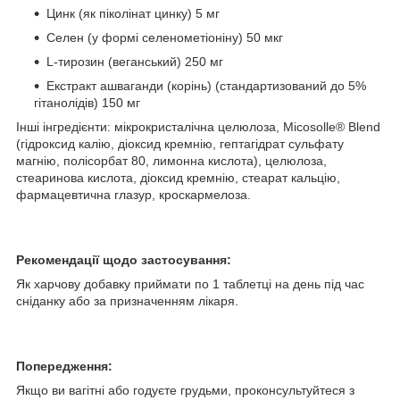
Цинк (як піколінат цинку) 5 мг
Селен (у формі селенометіоніну) 50 мкг
L-тирозин (веганський) 250 мг
Екстракт ашваганди (корінь) (стандартизований до 5%
гітанолідів) 150 мг
Інші інгредієнти: мікрокристалічна целюлоза, Micosolle® Blend
(гідроксид калію, діоксид кремнію, гептагідрат сульфату
магнію, полісорбат 80, лимонна кислота), целюлоза,
стеаринова кислота, діоксид кремнію, стеарат кальцію,
фармацевтична глазур, кроскармелоза.
Рекомендації щодо застосування:
Як харчову добавку приймати по 1 таблетці на день під час
сніданку або за призначенням лікаря.
Попередження:
Якщо ви вагітні або годуєте грудьми, проконсультуйтеся з