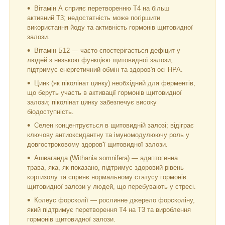
Вітамін А сприяє перетворенню Т4 на більш
активний Т3; недостатність може погіршити
використання йоду та активність гормонів щитовидної
залози.
Вітамін Б12 — часто спостерігається дефіцит у
людей з низькою функцією щитовидної залози;
підтримує енергетичний обмін та здоров'я осі HPA.
Цинк (як піколінат цинку) необхідний для ферментів,
що беруть участь в активації гормонів щитовидної
залози; піколінат цинку забезпечує високу
біодоступність.
Селен концентрується в щитовидній залозі; відіграє
ключову антиоксидантну та імуномодулюючу роль у
довгостроковому здоров'ї щитовидної залози.
Ашваганда (Withania somnifera) — адаптогенна
трава, яка, як показано, підтримує здоровий рівень
кортизолу та сприяє нормальному статусу гормонів
щитовидної залози у людей, що перебувають у стресі.
Колеус форсколії — рослинне джерело форсколіну,
який підтримує перетворення Т4 на Т3 та вироблення
гормонів щитовидної залози.