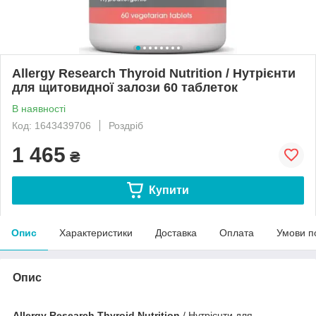
Allergy Research Thyroid Nutrition / Нутрієнти
для щитовидної залози 60 таблеток
В наявності
Код: 1643439706
Роздріб
1 465
₴
Купити
Опис
Характеристики
Доставка
Оплата
Умови п
Опис
Allergy Research Thyroid Nutrition
/ Нутрієнти для