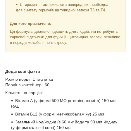
L-тирозин — амінокислота-попередник, необхідна
для синтезу гормонів щитовидної залози Т3 та Т4.
Для кого призначено:
Ця формула ідеально підходить для людей, які потребують
харчової підтримки для функції щитовидної залози, особливо
в періоди метаболічного стресу.
Додаткові факти
Розмір порції: 1 таблетка
Порції в контейнері: 60
Кількість на порцію:
Вітамін А (у формі 500 МО ретинілпальміта) 150 мкг
RAE
Вітамін Б12 (у формі метилкобаламіну) 25 мкг
Загальний йод/йодид (з 60 мкг йоду та 90 мкг йодиду
(у формі калієвої солі)) 150 мкг