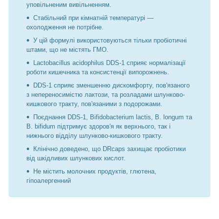
уповільненим вивільненням.
Стабільний при кімнатній температурі —
охолодження не потрібне.
У цій формулі використовуються тільки пробіотичні
штами, що не містять ГМО.
Lactobacillus acidophilus DDS-1 сприяє нормалізації
роботи кишечника та консистенції випорожнень.
DDS-1 сприяє зменшенню дискомфорту, пов'язаного
з непереносимістю лактози, та розладами шлунково-
кишкового тракту, пов'язаними з подорожами.
Поєднання DDS-1, Bifidobacterium lactis, B. longum та
B. bifidum підтримує здоров'я як верхнього, так і
нижнього відділу шлунково-кишкового тракту.
Клінічно доведено, що DRcaps захищає пробіотики
від шкідливих шлункових кислот.
Не містить молочних продуктів, глютена,
гіпоалергенний