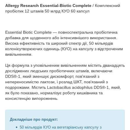
Allergy Research Essential-Biotic Complete
/ Комплексний
пробіотик 12 штамів 50 млрд КУО 60 капсул
Essential Biotic Complete — повноспектральна пробіотична
добавка для щоденного або інтенсивнішого використання.
Висока ефективність та широкий спектр дії, 50 мільярдів
колонієутворюючих одиниць (КУО) на капсулу з відстроченим
вивільненням.
Ця формула з уповільненим вивільненням містить дванадцять
досліджених людських пробіотичних штамів, включаючи
DDS®-1, який зменшує дискомфорт, пов'язаний з
непереносимістю лактози, і розлад ШКТ, пов'язаний з
подорожами. Містить Lactobacillus acidophilus DDS®-1, який,
як було показано, нормалізує роботу кишківника та
консистенцію випорожнень.
Докладніше про продукт:
50 мільярдів КУО на вегетаріанську капсулу з