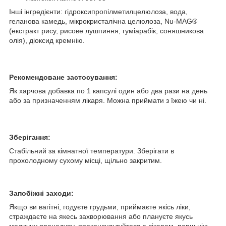
Інші інгредієнти: гідроксипропілметилцелюлоза, вода,
геланова камедь, мікрокристалічна целюлоза, Nu-MAG®
(екстракт рису, рисове лушпиння, гуміарабік, соняшникова
олія), діоксид кремнію.
Рекомендоване застосування:
Як харчова добавка по 1 капсулі один або два рази на день
або за призначенням лікаря. Можна приймати з їжею чи ні.
Зберігання:
Стабільний за кімнатної температури. Зберігати в
прохолодному сухому місці, щільно закритим.
Запобіжні заходи:
Якщо ви вагітні, годуєте грудьми, приймаєте якісь ліки,
страждаєте на якесь захворювання або плануєте якусь
медичну процедуру, проконсультуйтеся з лікарем, перш ніж