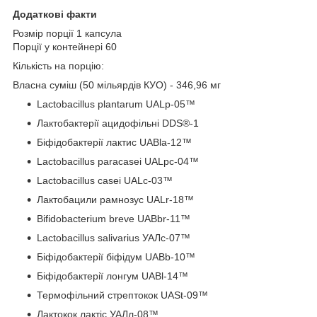
Додаткові факти
Розмір порції 1 капсула
Порції у контейнері 60
Кількість на порцію:
Власна суміш (50 мільярдів КУО) - 346,96 мг
Lactobacillus plantarum UALp-05™
Лактобактерії ацидофільні DDS®-1
Біфідобактерії лактис UABla-12™
Lactobacillus paracasei UALpc-04™
Lactobacillus casei UALc-03™
Лактобацили рамнозус UALr-18™
Bifidobacterium breve UABbr-11™
Lactobacillus salivarius УАЛс-07™
Біфідобактерії біфідум UABb-10™
Біфідобактерії лонгум UABl-14™
Термофільний стрептокок UASt-09™
Лактокок лактіс УАЛл-08™