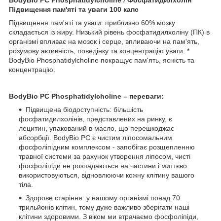
Підвищення пам'яті та уваги 100 капс
Підвищення пам'яті та уваги: ​​приблизно 60% мозку
складається із жиру. Низький рівень фосфатидилхоліну (ПК) в
організмі впливає на мозок і серце, впливаючи на пам'ять,
розумову активність, поведінку та концентрацію уваги. *
BodyBio Phosphatidylcholine покращує пам'ять, ясність та
концентрацію.
BodyBio PC Phosphatidylcholine – переваги:
Підвищена біодоступність: більшість
фосфатидилхолінів, представлених на ринку, є
лецитин, упакований в масло, що перешкоджає
абсорбції. BodyBio PC є чистим ліпосомальним
фосфоліпідним комплексом - запобігає розщепленню
травної системи за рахунок утворення ліпосом, чисті
фосфоліпіди не розпадаються на частини і миттєво
використовуються, відновлюючи кожну клітину вашого
тіла.
Здорове старіння: у нашому організмі понад 70
трильйонів клітин, тому дуже важливо зберігати наші
клітини здоровими. З віком ми втрачаємо фосфоліпіди,