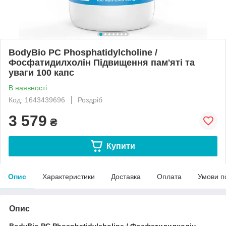
BodyBio PC Phosphatidylcholine /
Фосфатидилхолін Підвищення пам'яті та
уваги 100 капс
В наявності
Код: 1643439696
Роздріб
3 579
₴
Купити
Опис
Характеристики
Доставка
Оплата
Умови п
Опис
BodyBio PC Phosphatidylcholine / Фосфатидилхолін