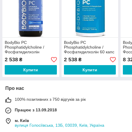
BodyBio PC
BodyBio PC
Body
Phosphatidylcholine /
Phosphatidylcholine /
Phos
Фосфатидилхолін
Фосфатидилхолін 60 капс
Фос
Підвищення пам'яті та
Підв
2 538
2 538
8 3
₴
₴
уваги 118 мл
уваг
Купити
Купити
Про нас
100% позитивних з 750 відгуків за рік
Працює з 13.09.2018
м. Київ
вулиця Голосіївська, 13Б, 03039, Київ, Україна