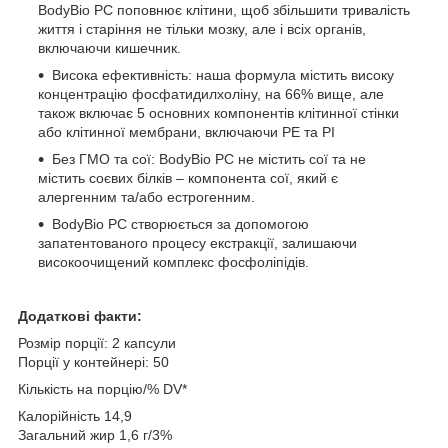
BodyBio PC поповнює клітини, щоб збільшити тривалість
життя і старіння не тільки мозку, але і всіх органів,
включаючи кишечник.
Висока ефективність: наша формула містить високу
концентрацію фосфатидилхоліну, на 66% вище, але
також включає 5 основних компонентів клітинної стінки
або клітинної мембрани, включаючи PE та PI
Без ГМО та сої: BodyBio PC не містить сої та не
містить соєвих білків – компонента сої, який є
алергенним та/або естрогенним.
BodyBio PC створюється за допомогою
запатентованого процесу екстракції, залишаючи
високоочищений комплекс фосфоліпідів.
Додаткові факти:
Розмір порції: 2 капсули
Порції у контейнері: 50
Кількість на порцію/% DV*
Калорійність 14,9
Загальний жир 1,6 г/3%