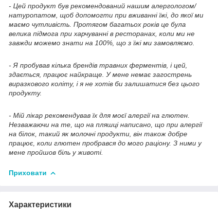
- Цей продукт був рекомендований нашим алергологом/
натуропатом, щоб допомогти при вживанні їжі, до якої ми
маємо чутливість. Протягом багатьох років це була
велика підмога при харчуванні в ресторанах, коли ми не
завжди можемо знати на 100%, що з їжі ми замовляємо.
- Я пробував кілька брендів травних ферментів, і цей,
здається, працює найкраще. У мене немає загострень
виразкового коліту, і я не хотів би залишатися без цього
продукту.
- Мій лікар рекомендував їх для моєї алергії на глютен.
Незважаючи на те, що на пляшці написано, що при алергії
на білок, такий як молочні продукти, він також добре
працює, коли глютен пробрався до мого раціону. З ними у
мене пройшов біль у животі.
Приховати
Характеристики