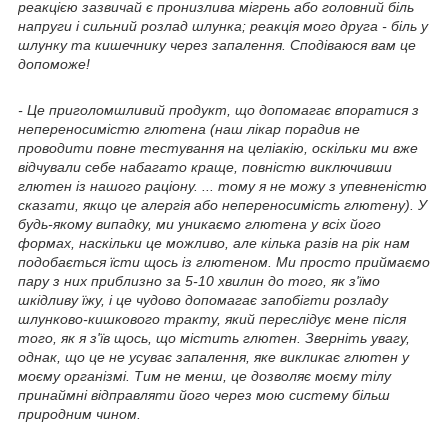
реакцією зазвичай є пронизлива мігрень або головний біль
напруги і сильний розлад шлунка; реакція мого друга - біль у
шлунку та кишечнику через запалення. Сподіваюся вам це
допоможе!
- Це приголомшливий продукт, що допомагає впоратися з
непереносимістю глютена (наш лікар порадив не
проводити повне тестування на целіакію, оскільки ми вже
відчували себе набагато краще, повністю виключивши
глютен із нашого раціону. ... тому я не можу з упевненістю
сказати, якщо це алергія або непереносимість глютену). У
будь-якому випадку, ми уникаємо глютена у всіх його
формах, наскільки це можливо, але кілька разів на рік нам
подобається їсти щось із глютеном. Ми просто приймаємо
пару з них приблизно за 5-10 хвилин до того, як з'їмо
шкідливу їжу, і це чудово допомагає запобігти розладу
шлунково-кишкового тракту, який переслідує мене після
того, як я з'їв щось, що містить глютен. Зверніть увагу,
однак, що це не усуває запалення, яке викликає глютен у
моєму організмі. Тим не менш, це дозволяє моєму тілу
принаймні відправляти його через мою систему більш
природним чином.