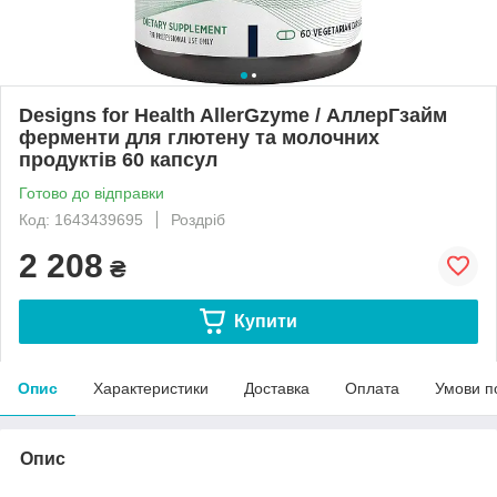
Designs for Health AllerGzyme / АллерГзайм
ферменти для глютену та молочних
продуктів 60 капсул
Готово до відправки
Код: 1643439695
Роздріб
2 208
₴
Купити
Опис
Характеристики
Доставка
Оплата
Умови п
Опис