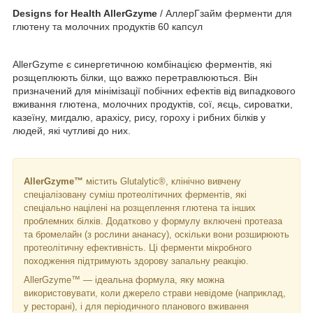
Designs for Health AllerGzyme
/ АллерГзайм ферменти для
глютену та молочних продуктів 60 капсул
AllerGzyme є синергетичною комбінацією ферментів, які
розщеплюють білки, що важко перетравлюються. Він
призначений для мінімізації побічних ефектів від випадкового
вживання глютена, молочних продуктів, сої, яєць, сироватки,
казеїну, мигдалю, арахісу, рису, гороху і рибних білків у
людей, які чутливі до них.
AllerGzyme™
містить Glutalytic®, клінічно вивчену
спеціалізовану суміш протеолітичних ферментів, які
спеціально націлені на розщеплення глютена та інших
проблемних білків. Додатково у формулу включені протеаза
та бромелайн (з рослини ананасу), оскільки вони розширюють
протеолітичну ефективність. Ці ферменти мікробного
походження підтримують здорову запальну реакцію.
AllerGzyme™ — ідеальна формула, яку можна
використовувати, коли джерело страви невідоме (наприклад,
у ресторані), і для періодичного планового вживання