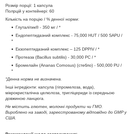
Розмір порції: 1 капсула
Полрцій у контейнері: 60
Кількість на порцію / % денної норми:
Глуталітик® - 350 мг / *
Ендопептидазний комплекс - 75,000 HUT / 500 SAPU /
*
Екзопептидазний комплекс – 125 DPPIV / *
Протеаза (Bacillus subtilis) - 30,000 РС / *
Бромелайн (Ananas Comosus) (стебло) - 500,000 PU /
*
*Денна норма не визначена.
Інші інгредієнти: капсула (гіпромелоза, вода),
мікрокристалічна целюлоза, тригліцериди із середньою
довжиною ланцюга.
Не містить глютен, молочні продукти чи ГМО.
Вироблено на заводі, зареєстрованому відповідно до GMP у
США.
Рекомендації щодо застосування: