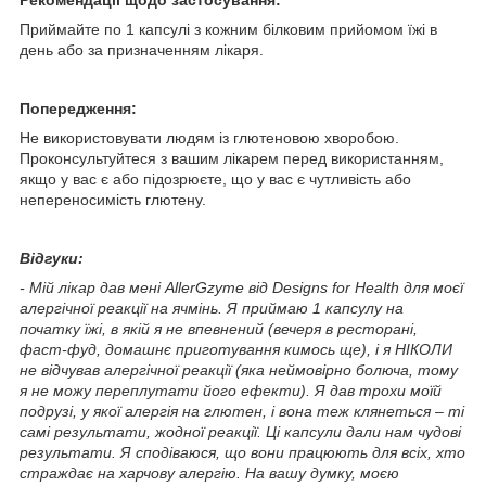
Приймайте по 1 капсулі з кожним білковим прийомом їжі в
день або за призначенням лікаря.
Попередження:
Не використовувати людям із глютеновою хворобою.
Проконсультуйтеся з вашим лікарем перед використанням,
якщо у вас є або підозрюєте, що у вас є чутливість або
непереносимість глютену.
Відгуки:
- Мій лікар дав мені AllerGzyme від Designs for Health для моєї
алергічної реакції на ячмінь. Я приймаю 1 капсулу на
початку їжі, в якій я не впевнений (вечеря в ресторані,
фаст-фуд, домашнє приготування кимось ще), і я НІКОЛИ
не відчував алергічної реакції (яка неймовірно болюча, тому
я не можу переплутати його ефекти). Я дав трохи моїй
подрузі, у якої алергія на глютен, і вона теж клянеться – ті
самі результати, жодної реакції. Ці капсули дали нам чудові
результати. Я сподіваюся, що вони працюють для всіх, хто
страждає на харчову алергію. На вашу думку, моєю