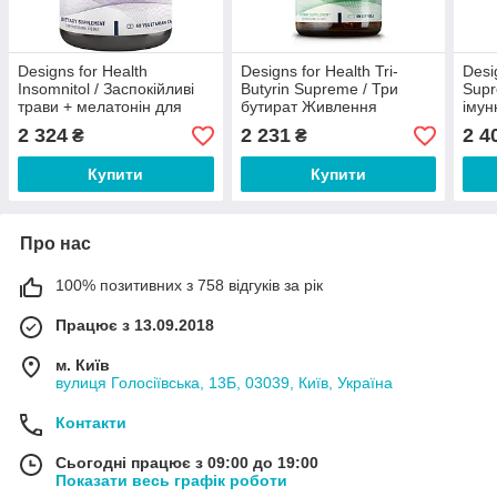
Designs for Health
Designs for Health Tri-
Desi
Insomnitol / Заспокійливі
Butyrin Supreme / Три
Supr
трави + мелатонін для
бутират Живлення
імун
якісного сну 60 капсул
слизової оболонки
відп
2 324
2 231
2 4
₴
₴
кишківника 60 капсул
Купити
Купити
Про нас
100% позитивних з 758 відгуків за рік
Працює з 13.09.2018
м. Київ
вулиця Голосіївська, 13Б, 03039, Київ, Україна
Контакти
Сьогодні працює з 09:00 до 19:00
Показати весь графік роботи