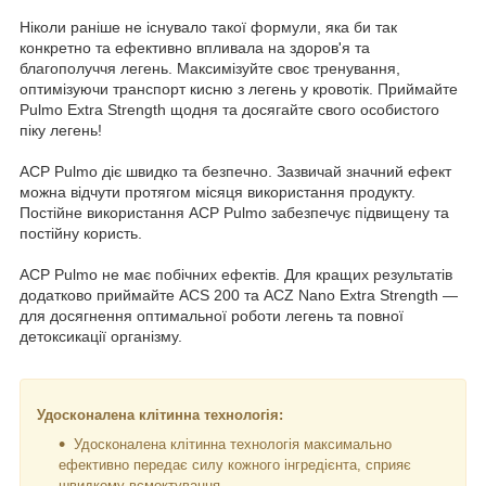
Ніколи раніше не існувало такої формули, яка би так
конкретно та ефективно впливала на здоров'я та
благополуччя легень. Максимізуйте своє тренування,
оптимізуючи транспорт кисню з легень у кровотік. Приймайте
Pulmo Extra Strength щодня та досягайте свого особистого
піку легень!
ACP Pulmo діє швидко та безпечно. Зазвичай значний ефект
можна відчути протягом місяця використання продукту.
Постійне використання ACP Pulmo забезпечує підвищену та
постійну користь.
ACP Pulmo не має побічних ефектів. Для кращих результатів
додатково приймайте ACS 200 та ACZ Nano Extra Strength —
для досягнення оптимальної роботи легень та повної
детоксикації організму.
Удосконалена клітинна технологія:
Удосконалена клітинна технологія максимально
ефективно передає силу кожного інгредієнта, сприяє
швидкому всмоктування.