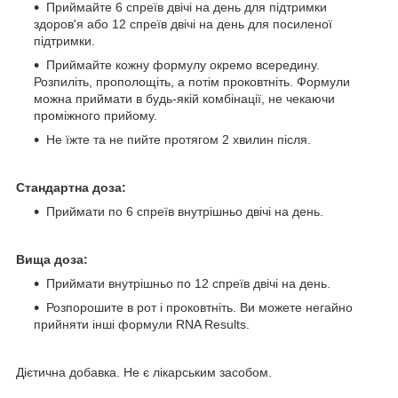
Приймайте 6 спреїв двічі на день для підтримки
здоров'я або 12 спреїв двічі на день для посиленої
підтримки.
Приймайте кожну формулу окремо всередину.
Розпиліть, прополощіть, а потім проковтніть. Формули
можна приймати в будь-якій комбінації, не чекаючи
проміжного прийому.
Не їжте та не пийте протягом 2 хвилин після.
Стандартна доза:
Приймати по 6 спреїв внутрішньо двічі на день.
Вища доза:
Приймати внутрішньо по 12 спреїв двічі на день.
Розпорошите в рот і проковтніть. Ви можете негайно
прийняти інші формули RNA Results.
Дієтична добавка. Не є лікарським засобом.