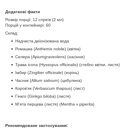
Додаткові факти
Розмір порції: 12 спреїв (2 мл)
Порцій у контейнері: 60
Склад:
Надчиста деіонізована вода
Ромашка (Anthemis nobile) (квітка)
Селера (Apiumgraveolens) (насіння)
Трава ісопа (Hyssopus officinalis) (стебло квітки, листя)
Імбир (Zingiber officinale) (корінь)
Часник (Allium sativum) (цибулина)
Коров'як (Verbascum thapsus) (лист)
Гінкго (Ginkgo biloba) (листя)
М'ята перцева (листя) (Mentha x piperita)
Рекомендоване застосування: