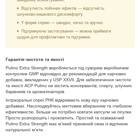
Відсутність побічних ефектів — відсутність
шлунково-кишкового дискомфорту.
У формі спрею — швидко, легко та зручно.
Підтримуюче застосування — можна приймати
щодня для профілактики та підтримки.
Гарантія чистоти та якості
Pulmo Extra Strength виробляється під суворим виробничим
контролем GMP відповідно до рекомендацій для харчових
добавок, викладених у USP XXVII. Для забезпечення чистоти
та якості ACP Pulmo не містить консервантів, спирту, штучних
барвників та ароматизаторів.
Інтраоральні спреї РНК відкривають нову еру харчових
добавках. Насолоджуйтесь миттєвим вбиранням та глибокою
ефективністю. Більше не потрібно ковтати капсули чи пігулки.
Просто розпорошіть і проковтніть. Простий та освіжаючий
Pulmo Extra Strength має м'який приємний смак із відтінком
натуральної м'яти.