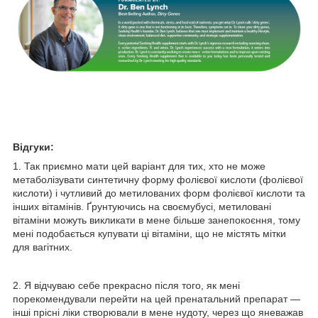
Відгуки:
1. Так приємно мати цей варіант для тих, хто не може
метаболізувати синтетичну форму фолієвої кислоти (фолієвої
кислоти) і чутливий до метилованих форм фолієвої кислоти та
інших вітамінів. Ґрунтуючись на своємубусі, метиловані
вітаміни можуть викликати в мене більше занепокоєння, тому
мені подобається купувати ці вітаміни, що не містять мітки
для вагітних.
2. Я відчуваю себе прекрасно після того, як мені
порекомендували перейти на цей пренатальний препарат —
інші прісні ліки створювали в мене нудоту, через що яневажав