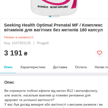
Seeking Health Optimal Prenatal MF / Комплекс
вітамінів для вагітних без метилів 180 капсул
Немає в наявності
Код: 1637581135
Роздріб
3 191
₴
Опис
Характеристики
Доставка
Оплата
Умови п
Опис
Ви отримуєте побічні ефекти від метил B12 і метилфолату,
але знаєте, наскільки важливі ці поживні речовини для
здорової та успішної вагітності?
У вас був досвід викидня або вагітності з високим ризиком і ви