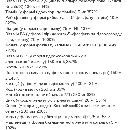
Вітамін Е (у формі сукцинату d-альфа-токоферілової кислоти
Novatol®) 130 мг 684%
Тіамін (у формі гідрохлориду тіаміну) 5 мг 357%
Рибофлавін (у формі рибофлавін-5'-фосфату натрію) 10 мг
625%
Ніацин (у формі ніацинаміду) 25 мг NE 139%
Вітамін B6 (у формі піридоксаль-5'-фосфату та гідрохлориду
піридоксину) 20 мг 1000%
Фолат (у формі фолінату кальцію) 1360 мкг DFE (800 мкг)
227%
Вітамін B12 (у формі гідроксокобальміну й
аденозилкобаламіну) 150 мкг 5,357%
Біотин 500 мкг 1429%
Пантотенова кислота (у формі пантотенату d-кальцію) 150 мг
2,143%
Кальцій (у формі дикальцію малату) 400 мг 31%
Йод (йодид калію) 250 мкг 86%
Магній (як димоганячий малат271) 250 мг 63%
Цинк (у формі хелату бісгліцинату цинку) 20 мг 154%
Селен (у формі дріжджів SelenoExcell® з високим вмістом
селену) 200 мкг 286%
Мідь (у формі хелату бісгліцинату мідіreal) 0,75 мг 58%
Марганець (у формі бісгліцинатного хелату марганцю) 5 мг
192%