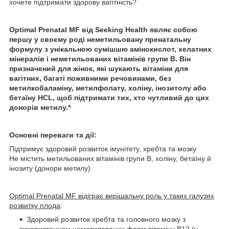
хочете підтримати здорову вагітність?
Optimal Prenatal MF від Seeking Health являє собою
першу у своєму роді неметильовану пренатальну
формулу з унікальною сумішшю амінокислот, хелатних
мінералів і неметильованих вітамінів групи B. Він
призначений для жінок, які шукають вітаміни для
вагітних, багаті поживними речовинами, без
метилкобаламіну, метилфолату, холіну, інозитолу або
бетаїну HCL, щоб підтримати тих, хто чутливий до цих
донорів метилу.*
Основні переваги та дії:
Підтримує здоровий розвиток імунітету, хребта та мозку
Не містить метильованих вітамінів групи B, холіну, бетаїну й
інозиту (донори метилу)
Optimal Prenatal MF відіграє вирішальну роль у таких галузях
розвитку плода
:
Здоровий розвиток хребта та головного мозку з
використанням неметилованих форм вітаміну B12 (у