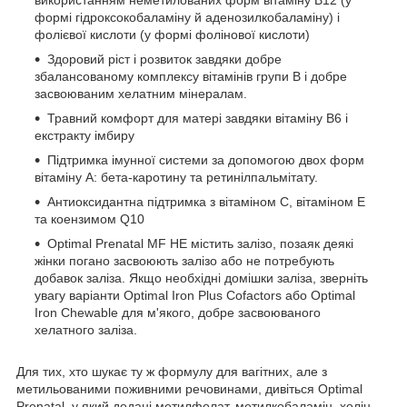
формі гідроксокобаламіну й аденозилкобаламіну) і
фолієвої кислоти (у формі фолінової кислоти)
Здоровий ріст і розвиток завдяки добре
збалансованому комплексу вітамінів групи B і добре
засвоюваним хелатним мінералам.
Травний комфорт для матері завдяки вітаміну B6 і
екстракту імбиру
Підтримка імунної системи за допомогою двох форм
вітаміну А: бета-каротину та ретинілпальмітату.
Антиоксидантна підтримка з вітаміном С, вітаміном Е
та коензимом Q10
Optimal Prenatal MF НЕ містить залізо, позаяк деякі
жінки погано засвоюють залізо або не потребують
добавок заліза. Якщо необхідні домішки заліза, зверніть
увагу варіанти Optimal Iron Plus Cofactors або Optimal
Iron Chewable для м'якого, добре засвоюваного
хелатного заліза.
Для тих, хто шукає ту ж формулу для вагітних, але з
метильованими поживними речовинами, дивіться Optimal
Prenatal, у який додані метилфолат, метилкобаламін, холін,