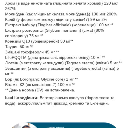
Хром (в виде никотината глицината хелата хрома§) 120 мкг
267%
Молибден (как глицинат хелата молибдена§) 100 мкг 200%
Калій (у формі комплексу гліцинату калію47) 99 мг 2%
Екстракт імбиру (Zingiber officinale) (кореневще) 100 мг **
Екстракт розторопші (Silybum marianum) (сіма) (80%
силімарину) 75 мг **
Коензим Q10 (убідекаренон) 50 мг**
Таурин 50 мг**
Змішані токофероли 45 мг **
LifePQQTM (динатрієва сіль пірролохіноліну) 10 мг **
Лютеїн (з екстракту календули) (Tagetes erecta) (квітки) 5 мг **
Зеаксантин (з екстракту оксамитів) (Tagetes erecta) (квітки) 5
мг **
Бор (як Bororganic Glycine core) 1 мг **
Вітамін К2 (як менахінон-7) 100 мкг**
** Денна норма (DV) не встановлена.
Інші інгредієнти:
Вегетаріанська капсула (гіпромелоза та
вода), аскорбілпальмітат, діоксид кремнію та L-лейцин.