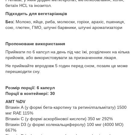
бетаїн HCL та інозитол.
Підходить для вегетаріанців
Без:
Молоко, яйце, риба, молюски, горіхи, арахіс, пшениця,
сою, глютен, ГМО, штучні барвники, штучні ароматизатори
Пропоноване використання
Приймати по 6 капсул на день під час їжі, розділених на кілька
прийомів, або використовувати за призначенням лікаря.
Не приймайте впродовж 5 годин перед сном, позаяк це може
перешкодити сну.
Розмір порції: 6 капсул
Порції в контейнері: 30
АМТ %DV
Вітамін А (у формі бета-каротину та ретинілпальмітату) 1500
мкг RAE 115%
Вітамін С (у формі аскорбінової кислоти) 350 мг 292%
Вітамін D3 (у формі холекальциферолу) 100 мкг (4000 МО)
667%