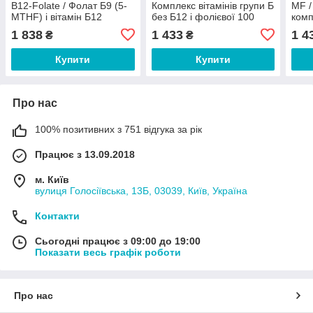
B12-Folate / Фолат Б9 (5-
Комплекс вітамінів групи Б
MF /
MTHF) і вітамін Б12
без Б12 і фолієвої 100
комп
(метил,
капсул
100 
1 838
1 433
1 4
₴
₴
аденозилкобаламін) 90
капсул
Купити
Купити
Про нас
100% позитивних з 751 відгука за рік
Працює з 13.09.2018
м. Київ
вулиця Голосіївська, 13Б, 03039, Київ, Україна
Контакти
Сьогодні працює з 09:00 до 19:00
Показати весь графік роботи
Про нас