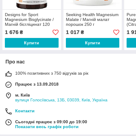
Designs for Sport
Seeking Health Magnesium
Pure
Magnesium Bisglycinate /
Malate / Магній малат
Mag
Магній бісгліцинат 120
порошок 250 г
(Cit
капсул
цитр
1 676
1 017
1 9
₴
₴
Купити
Купити
Про нас
100% позитивних з 750 відгуків за рік
Працює з 13.09.2018
м. Київ
вулиця Голосіївська, 13Б, 03039, Київ, Україна
Контакти
Сьогодні працює з 09:00 до 19:00
Показати весь графік роботи