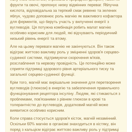
фрукти та овочі, пропонує низку відмінних переваг. Яблучна
кислота, відповідальна за терпкий смак ревеню та зелених
яблук, чудово доповнює роль магнію як важливого кофактора
для ферментів, що беруть участь у вилученні енергії з
вуглеводів. Ця потужна комбінація робить малат магнію
особливо корисним для людей, які відчувають періодичний
низький рівень енергії та втому.
Але на цьому переваги магнію не закінчуються. Він також
відіграє життєво важливу роль у зміцненні здоров'я серцево-
судинної системи, підтримуючи скорочення м'язів,
розслаблення та нервову провідність. Це потенційно може
сприяти підтримці здорового рівня артеріального тиску та
загальної серцево-судинної функції.
Крім того, магній має вирішальне значення для перетворення
вуглеводів (глюкози) в енергію та забезпечення правильного
функціонування рецептора інсуліну. Людям, які стикаються з
проблемами, пов'язаними з рівнем глюкози в крові та
толерантністю до вуглеводів, додатковий магній може
виявитися особливо корисним.
Коли справа стосується здоров'я кісток, магній незамінний.
Оскільки 60% магнію в організмі знаходиться в кістяку, він
поряд з кальцієм відіграє життєво важливу роль у підтримці