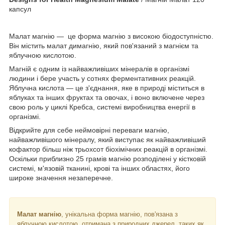
капсул
Малат магнію — це форма магнію з високою біодоступністю.
Він містить малат димагнію, який пов'язаний з магнієм та
яблучною кислотою.
Магній є одним із найважливіших мінералів в організмі
людини і бере участь у сотнях ферментативних реакцій.
Яблучна кислота — це з'єднання, яке в природі міститься в
яблуках та інших фруктах та овочах, і воно включене через
свою роль у циклі Кребса, системі виробництва енергії в
організмі.
Відкрийте для себе неймовірні переваги магнію,
найважливішого мінералу, який виступає як найважливіший
кофактор більш ніж трьохсот біохімічних реакцій в організмі.
Оскільки приблизно 25 грамів магнію розподілені у кістковій
системі, м'язовій тканині, крові та інших областях, його
широке значення незаперечне.
Малат магнію
, унікальна форма магнію, пов'язана з
яблучною кислотою, отримана з природних джерел, таких як