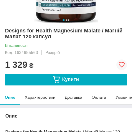
Designs for Health Magnesium Malate / Магній
Малат 120 капсул
В наявності
Код: 1634685563
Роздріб
1 329
₴
Купити
Опис
Характеристики
Доставка
Оплата
Умови п
Опис
Designs for Health Magnesium Malate
/ Магній Малат 120