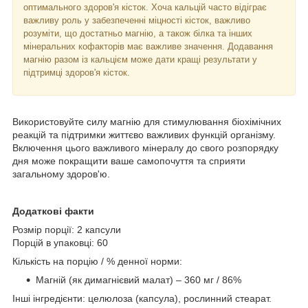
оптимального здоров'я кісток. Хоча кальцій часто відіграє
важливу роль у забезпеченні міцності кісток, важливо
розуміти, що достатньо магнію, а також білка та інших
мінеральних кофакторів має важливе значення. Додавання
магнію разом із кальцієм може дати кращі результати у
підтримці здоров'я кісток.
Використовуйте силу магнію для стимулювання біохімічних
реакцій та підтримки життєво важливих функцій організму.
Включення цього важливого мінералу до свого розпорядку
дня може покращити ваше самопочуття та сприяти
загальному здоров'ю.
Додаткові факти
Розмір порції: 2 капсули
Порцій в упаковці: 60
Кількість на порцію / % денної норми:
Магній (як димагнієвий малат) – 360 мг / 86%
Інші інгредієнти: целюлоза (капсула), рослинний стеарат.